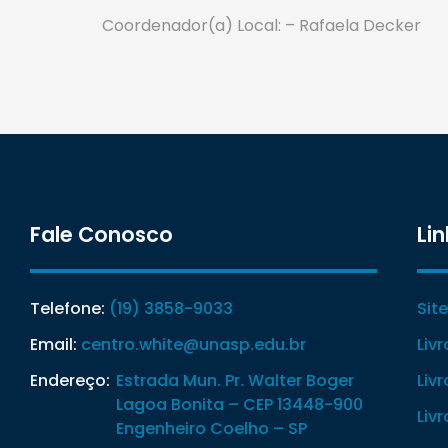
Coordenador(a) Local: – Rafaela Decker
Fale Conosco
Lin
Telefone:
(19) 3858-9033
Sit
Email:
centro.white@unasp.edu.br
Liv
Endereço:
Estrada Mun. Pr. Walter Boger
Liv
Lagoa Bonita – CEP 13448-900
Liv
Engenheiro Coelho – SP