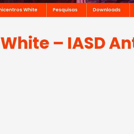
nicentros White
Pesquisas
Downloads
 White – IASD An