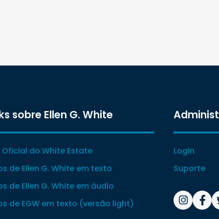
ks sobre Ellen G. White
Adminis
e Oficial do White Estate
Login
ros de Ellen G. White em texto
Suporte
ros de Ellen G. White em áudio
ros de EGW em texto (versão light)