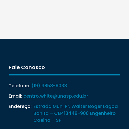
Fale Conosco
Telefone:
(19) 3858-9033
Email:
centro.white@unasp.edu.br
Endereço:
Estrada Mun. Pr. Walter Boger Lagoa
Bonita – CEP 13448-900 Engenheiro
Coelho – SP