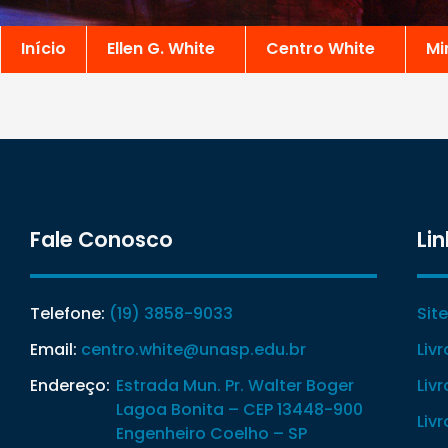
Início
Ellen G. White
Centro White
Mi
Fale Conosco
Lin
Telefone:
(19) 3858-9033
Sit
Email:
centro.white@unasp.edu.br
Liv
Endereço:
Estrada Mun. Pr. Walter Boger
Liv
Lagoa Bonita – CEP 13448-900
Liv
Engenheiro Coelho – SP