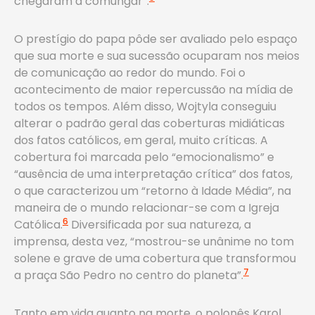
chegaram a comungar”.
O prestígio do papa pôde ser avaliado pelo espaço
que sua morte e sua sucessão ocuparam nos meios
de comunicação ao redor do mundo. Foi o
acontecimento de maior repercussão na mídia de
todos os tempos. Além disso, Wojtyla conseguiu
alterar o padrão geral das coberturas midiáticas
dos fatos católicos, em geral, muito críticas. A
cobertura foi marcada pelo “emocionalismo” e
“ausência de uma interpretação crítica” dos fatos,
o que caracterizou um “retorno à Idade Média”, na
maneira de o mundo relacionar-se com a Igreja
6
Católica.
Diversificada por sua natureza, a
imprensa, desta vez, “mostrou-se unânime no tom
solene e grave de uma cobertura que transformou
7
a praça São Pedro no centro do planeta”.
Tanto em vida quanto na morte, o polonês Karol