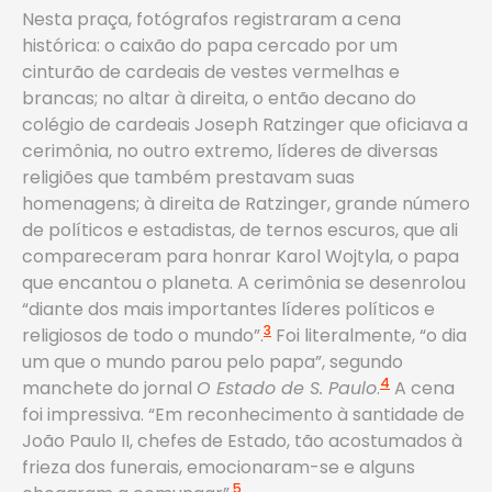
Nesta praça, fotógrafos registraram a cena
histórica: o caixão do papa cercado por um
cinturão de cardeais de vestes vermelhas e
brancas; no altar à direita, o então decano do
colégio de cardeais Joseph Ratzinger que oficiava a
cerimônia, no outro extremo, líderes de diversas
religiões que também prestavam suas
homenagens; à direita de Ratzinger, grande número
de políticos e estadistas, de ternos escuros, que ali
compareceram para honrar Karol Wojtyla, o papa
que encantou o planeta. A cerimônia se desenrolou
“diante dos mais importantes líderes políticos e
3
religiosos de todo o mundo”.
Foi literalmente, “o dia
um que o mundo parou pelo papa”, segundo
4
manchete do jornal
O Estado de S. Paulo
.
A cena
foi impressiva. “Em reconhecimento à santidade de
João Paulo II, chefes de Estado, tão acostumados à
frieza dos funerais, emocionaram-se e alguns
5