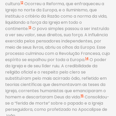
12
cultura.
Ocorreu a Reforma, que enfraqueceu a
Igreja no norte da Europa, e o Iluminismo, que
instituiu o critério da Razão como a norma da vida,
liquidando a força da Igreja em todo o
13
continente.
O povo simples passou a ser instruído
a ver seu valor, seus direitos, sua força. A influência
exercida pelos pensadores independentes, por
meio de seus livros, abriu os olhos da Europa. Esse
processo culminou com a Revolução Francesa, cujo
14
espírito se espalhou por toda a Europa.
O poder
da Igreja e de seu líder ruiu. A credibilidade da
religião oficial e o respeito pelo clero se
substituíram pelo mais acirrado ódio, refletido em
teorias científicas que desmontavam as teses da
Igreja, correntes humanistas que emanciparam o
15
homem e descartaram Deus da vida.
Consolidou-
se a “ferida de morte” sobre o papado e a Igreja
perseguidora, como profetizado no Apocalipse de
João.