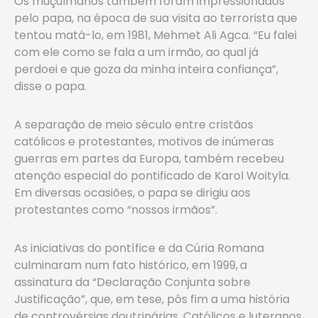
Os muçulmanos também foram impressionados
pelo papa, na época de sua visita ao terrorista que
tentou matá-lo, em 1981, Mehmet Ali Agca. “Eu falei
com ele como se fala a um irmão, ao qual já
perdoei e que goza da minha inteira confiança”,
disse o papa.
A separação de meio século entre cristãos
católicos e protestantes, motivos de inúmeras
guerras em partes da Europa, também recebeu
atenção especial do pontificado de Karol Woityla.
Em diversas ocasiões, o papa se dirigiu aos
protestantes como “nossos irmãos”.
As iniciativas do pontífice e da Cúria Romana
culminaram num fato histórico, em 1999,
a
assinatura da “Declaração Conjunta sobre
Justificação”, que, em tese, pôs fim a uma história
de controvérsias doutrinárias. Católicos e luteranos