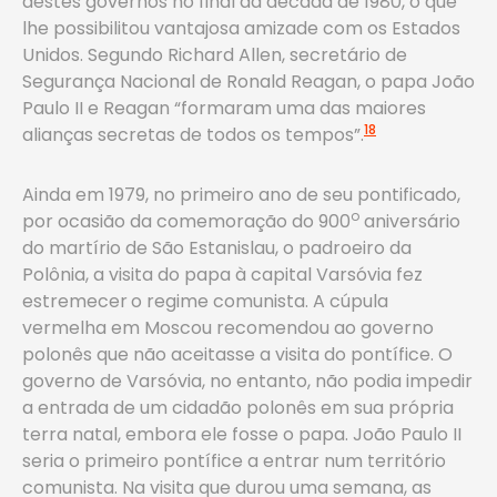
destes governos no final da década de 1980, o que
lhe possibilitou vantajosa amizade com os Estados
Unidos. Segundo Richard Allen, secretário de
Segurança Nacional de Ronald Reagan, o papa João
Paulo II e Reagan “formaram uma das maiores
18
alianças secretas de todos os tempos”.
Ainda em 1979, no primeiro ano de seu pontificado,
o
por ocasião da comemoração do 900
aniversário
do martírio de São Estanislau, o padroeiro da
Polônia, a visita do papa à capital Varsóvia fez
estremecer
o regime comunista. A cúpula
vermelha em Moscou recomendou ao governo
polonês que não aceitasse a visita do pontífice. O
governo de Varsóvia, no entanto, não podia impedir
a entrada de um cidadão polonês em sua própria
terra natal, embora ele fosse o papa. João Paulo II
seria o primeiro pontífice a entrar num território
comunista. Na visita que durou uma semana, as