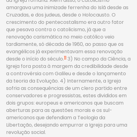
da Igreja romana. Além disso, o catolicismo
amargava uma inimizade ferrenha do Islã desde as
Cruzadas, e dos judeus, desde o Holocausto. O
crescimento do pentecostalismo era outro fator
que pesava contra o catolicismo, já que a
renovação carismática no meio católico veio
tardiamente, só década de 1960, ao passo que os
evangélicos já experimentavam essa renovação
11
desde o início do século.
3) No campo da Ciência, a
Igreja fora posta à margem da credibilidade desde
a controvérsia com Galileu e desde o lançamento
da teoria da Evolução. 4) Internamente, a Igreja
sofria as consequências de um clero partido entre
conservadores e progressistas, estes divididos em
dois grupos: europeus e americanos que buscam
aberturas para as questões morais e os sul-
americanos
que defendiam a Teologia da
Libertação, desejando empurrar a Igreja para uma
revolução social.