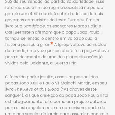
262 de seu Senado, ao partido Solidariedade. Esse
fato marcou o fim do regime socialista no país, e
geraria um efeito dominó sobre todos os demais
governos comunistas do Leste Europeu. Em seu
livro
Sua Santidade
, os escritores Marco Politi e
Carl Bernstein afirmam que o papa João Paulo II
tornou-se, então, o centro em volta do qual a
21
história passou a girar.
A Igreja voltava ao núcleo
do mundo, uma vez que seu chefe foi a peça-chave
para o desmonte de uma das piores situações já
vividas pelo Ocidente, a Guerra Fria.
O falecido padre jesuíta, assessor pessoal dos
papas João XXIII e Paulo VI, Malachi Martin, em seu
livro
The Keys of this Blood
(“As chaves deste
sangue”), diz que a eleição do papa João Paulo II foi
estrategicamente feita como um projeto católico
para o estrangulamento do comunismo, parte de
um plano secular da Igreja para assumir o controle