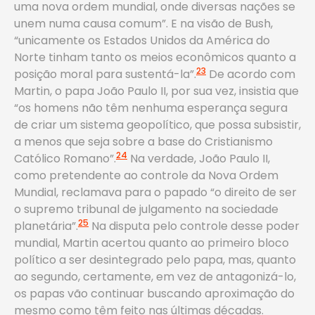
uma nova ordem mundial, onde diversas nações se
unem numa causa comum”. E na visão de Bush,
“unicamente os Estados Unidos da América do
Norte tinham tanto os meios econômicos quanto a
23
posição moral para sustentá-la”.
De acordo com
Martin, o papa João Paulo II, por sua vez, insistia que
“os homens não têm nenhuma esperança segura
de criar um sistema geopolítico, que possa subsistir,
a menos que seja sobre a base do Cristianismo
24
Católico Romano”.
Na verdade, João Paulo II,
como pretendente ao controle da Nova Ordem
Mundial, reclamava para o papado “o direito de ser
o supremo tribunal de julgamento na sociedade
25
planetária”.
Na disputa pelo controle desse poder
mundial, Martin acertou quanto ao primeiro bloco
político a ser desintegrado pelo papa, mas, quanto
ao segundo, certamente, em vez de antagonizá-lo,
os papas vão continuar buscando aproximação do
mesmo como têm feito nas últimas décadas.