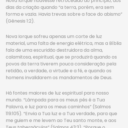
Nova Iorque houvesse retrocedido ao princípio, aos
dias da criação quando “a terra, porém, era sem
forma e vazia. Havia trevas sobre a face do abismo”
(Gênesis 1:2).
Nova Iorque sofreu apenas um corte de luz
material, uma falta de energia elétrica, mas a Bíblia
fala de uma escuridão destruidora da alma,
calamitosa, espiritual, que se produzirá quando os
povos da terra tiverem pouca consideração pela
retidão, a verdade, a virtude e a fé, e quando os
homens invalidarem os mandamentos de Deus.
Há fontes maiores de luz espiritual para nosso
mundo. “Lâmpada para os meus pés é a Tua
Palavra, e luz para os meus caminhos” (Salmos
119:105). “Envia a Tua luz e a Tua verdade, para que
me guiem e me levem ao Teu santo monte, e aos
Teus tabernáculos” (Salmos 43:3). “Porque o