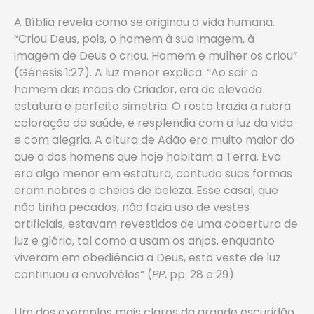
A Bíblia revela como se originou a vida humana.
“Criou Deus, pois, o homem à sua imagem, à
imagem de Deus o criou. Homem e mulher os criou”
(Gênesis 1:27). A luz menor explica: “Ao sair o
homem das mãos do Criador, era de elevada
estatura e perfeita simetria. O rosto trazia a rubra
coloração da saúde, e resplendia com a luz da vida
e com alegria. A altura de Adão era muito maior do
que a dos homens que hoje habitam a Terra. Eva
era algo menor em estatura, contudo suas formas
eram nobres e cheias de beleza. Esse casal, que
não tinha pecados, não fazia uso de vestes
artificiais, estavam revestidos de uma cobertura de
luz e glória, tal como a usam os anjos, enquanto
viveram em obediência a Deus, esta veste de luz
continuou a envolvêlos” (
PP
, pp. 28 e 29).
Um dos exemplos mais claros da grande escuridão