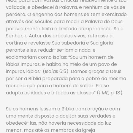
reza, parai com vossas críticas relativamente a sua
validade, e obedecei à Palavra, e nenhum de vós se
perderá. O engenho dos homens se tem exercitado
através dos séculos para medir a Palavra de Deus
por sua mente finita e limitada compreensão. Se o
Senhor, o Autor dos oráculos vivos, retirasse a
cortina e revelasse Sua sabedoria e Sua glória
perante eles, reduzir-se-iam a nada, e
exclamariam como Isaías: “Sou um homem de
lábios impuros, e habito no meio de um povo de
impuros lábios” (Isaías 6:5). Damos graças a Deus
por ser a Bíblia preparada para o pobre da mesma
maneira que para o homem de saber. Ela se
adapta as idades e à todas as classes” (
1 ME
, p. 18).
Se os homens lessem a Bíblia com oração e com
uma mente disposta a aceitar suas verdades e
obedecê-las, não haveria necessidade da luz
menor, mas até os membros da igreja