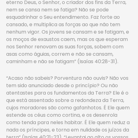
eterno Deus, o Senhor, o criador dos fins da Terra,
nem se cansa nem se fatiga? Não se pode
esquadrinhar o Seu entendimento. Faz forte ao
cansado, e multiplica as forças ao que não tem
nenhum vigor. Os jovens se cansam e se fatigam, e
os moços de exaustos caem, mas os que esperam
nos Senhor renovam as suas forças, sobem com
asas como águias, correm e não se cansam,
caminham e não se fatigam” (Isaías 40:28-31).
“Acaso não sabeis? Porventura não ouvis? Não vos
tem sido anunciado desde o princípio? Ou não
atentastes para os fundamentos da Terra? Ele é o
que está assentado sobre a redondeza da Terra,
cujos moradores são como gafanhotos. É Ele quem
estende os céus como cortina, e os desenrola
como tenda para neles habitar. É Ele quem reduz a
nada os príncipes, e torna em nulidade os juízos da
terra” (Isaías 40:21-23). “Levantai ao alto os vossos