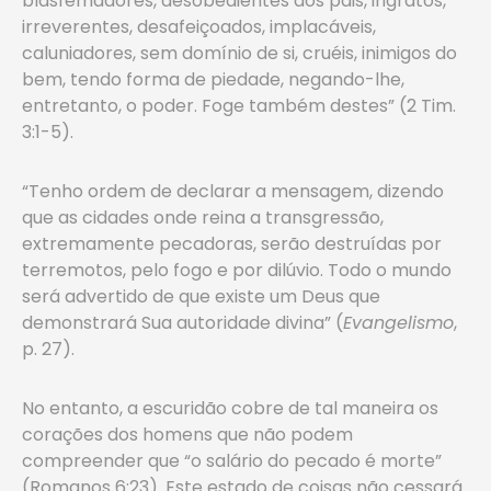
blasfemadores, desobedientes aos pais, ingratos,
irreverentes, desafeiçoados, implacáveis,
caluniadores, sem domínio de si, cruéis, inimigos do
bem, tendo forma de piedade, negando-lhe,
entretanto, o poder. Foge também destes” (2 Tim.
3:1-5).
“Tenho ordem de declarar a mensagem, dizendo
que as cidades onde reina a transgressão,
extremamente pecadoras, serão destruídas por
terremotos, pelo fogo e por dilúvio. Todo o mundo
será advertido de que existe um Deus que
demonstrará Sua autoridade divina” (
Evangelismo
,
p. 27).
No entanto, a escuridão cobre de tal maneira os
corações dos homens que não podem
compreender que “o salário do pecado é morte”
(Romanos 6:23). Este estado de coisas não cessará