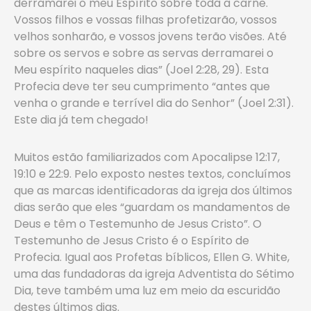
derramarei o meu Espírito sobre toda a carne.
Vossos filhos e vossas filhas profetizarão, vossos
velhos sonharão, e vossos jovens terão visões. Até
sobre os servos e sobre as servas derramarei o
Meu espírito naqueles dias” (Joel 2:28, 29). Esta
Profecia deve ter seu cumprimento “antes que
venha o grande e terrível dia do Senhor” (Joel 2:31).
Este dia já tem chegado!
Muitos estão familiarizados com Apocalipse 12:17,
19:10 e 22:9. Pelo exposto nestes textos, concluímos
que as marcas identificadoras da igreja dos últimos
dias serão que eles “guardam os mandamentos de
Deus e têm o Testemunho de Jesus Cristo”. O
Testemunho de Jesus Cristo é o Espírito de
Profecia. Igual aos Profetas bíblicos, Ellen G. White,
uma das fundadoras da igreja Adventista do Sétimo
Dia, teve também uma luz em meio da escuridão
destes últimos dias.