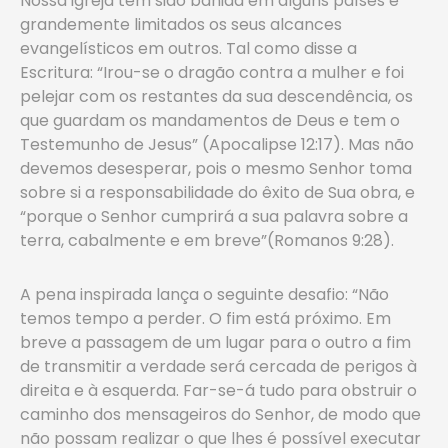
Nossa igreja tem sido banida em alguns países e
grandemente limitados os seus alcances
evangelísticos em outros. Tal como disse a
Escritura: “Irou-se o dragão contra a mulher e foi
pelejar com os restantes da sua descendência, os
que guardam os mandamentos de Deus e tem o
Testemunho de Jesus” (Apocalipse 12:17). Mas não
devemos desesperar, pois o mesmo Senhor toma
sobre si a responsabilidade do êxito de Sua obra, e
“porque o Senhor cumprirá a sua palavra sobre a
terra, cabalmente e em breve”(Romanos 9:28).
A pena inspirada lança o seguinte desafio: “Não
temos tempo a perder. O fim está próximo. Em
breve a passagem de um lugar para o outro a fim
de transmitir a verdade será cercada de perigos à
direita e à esquerda. Far-se-á tudo para obstruir o
caminho dos mensageiros do Senhor, de modo que
não possam realizar o que lhes é possível executar