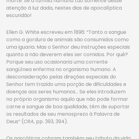
morte. Se a família humana tão somente desse
atenção à luz dada, nestes dias de apocalíptica
escuridão!
Ellen G. White escreveu em 1896: “Tanto o sangue
como a gordura de animais são consumidos como
uma iguaria. Mas o Senhor deu instruções especiais
quanto a não deverem eles ser comidos. Por quê?
Porque seu uso ocasionaria uma corrente
sangüínea enferma no organismo humano. A
desconsideração pelas direções especiais do
Senhor tem trazido uma porção de dificuldades e
doenças aos seres humanos… Se eles introduzem
no próprio organismo aquilo que não pode formar
carne e sangue de boa qualidade, têm de suportar
os resultados de seu menosprezo à Palavra de
Deus” (
CRA
, pp. 393, 394).
Os narcóticos cobram também seu tributo da vida.