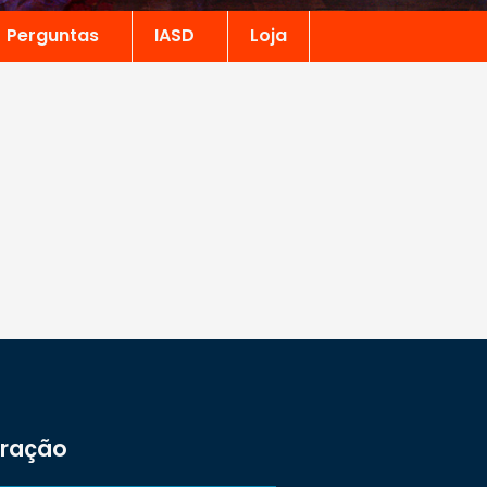
Perguntas
IASD
Loja
tração