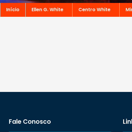
Início
Ellen G. White
Centro White
Mi
Fale Conosco
Lin