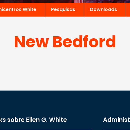
nicentros White
Pesquisas
Downloads
New Bedford
ks sobre Ellen G. White
Adminis