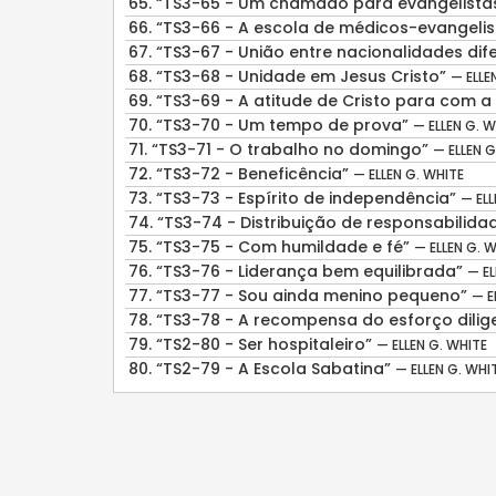
65.
“TS3-65 - Um chamado para evangelista
66.
“TS3-66 - A escola de médicos-evangeli
67.
“TS3-67 - União entre nacionalidades dif
68.
“TS3-68 - Unidade em Jesus Cristo”
— ELLE
69.
“TS3-69 - A atitude de Cristo para com 
70.
“TS3-70 - Um tempo de prova”
— ELLEN G. W
71.
“TS3-71 - O trabalho no domingo”
— ELLEN G
72.
“TS3-72 - Beneficência”
— ELLEN G. WHITE
73.
“TS3-73 - Espírito de independência”
— ELL
74.
“TS3-74 - Distribuição de responsabilid
75.
“TS3-75 - Com humildade e fé”
— ELLEN G. 
76.
“TS3-76 - Liderança bem equilibrada”
— EL
77.
“TS3-77 - Sou ainda menino pequeno”
— E
78.
“TS3-78 - A recompensa do esforço dilig
79.
“TS2-80 - Ser hospitaleiro”
— ELLEN G. WHITE
80.
“TS2-79 - A Escola Sabatina”
— ELLEN G. WHI