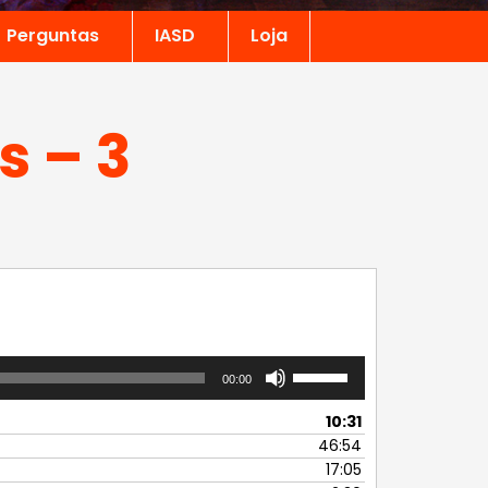
Perguntas
IASD
Loja
s – 3
Use
00:00
as
setas
10:31
para
46:54
cima
17:05
ou