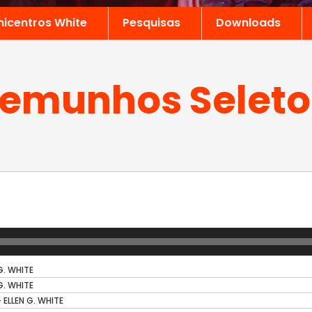
nicentros White
Pesquisas
Downloads
emunhos Seleto
G. WHITE
G. WHITE
 ELLEN G. WHITE