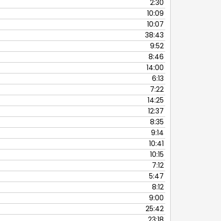
2:30
para
10:09
baixo
10:07
para
38:43
aumentar
9:52
ou
8:46
diminuir
14:00
o
6:13
volume.
7:22
14:25
12:37
8:35
9:14
10:41
10:15
7:12
5:47
8:12
9:00
25:42
23:18