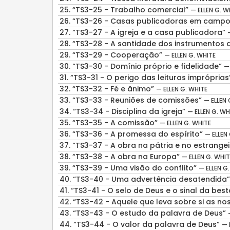
25.
“TS3-25 - Trabalho comercial”
— ELLEN G. W
26.
“TS3-26 - Casas publicadoras em campos
27.
“TS3-27 - A igreja e a casa publicadora”
28.
“TS3-28 - A santidade dos instrumentos 
29.
“TS3-29 - Cooperação”
— ELLEN G. WHITE
30.
“TS3-30 - Domínio próprio e fidelidade”
—
31.
“TS3-31 - O perigo das leituras imprópria
32.
“TS3-32 - Fé e ânimo”
— ELLEN G. WHITE
33.
“TS3-33 - Reuniões de comissões”
— ELLEN 
34.
“TS3-34 - Disciplina da igreja”
— ELLEN G. WH
35.
“TS3-35 - A comissão”
— ELLEN G. WHITE
36.
“TS3-36 - A promessa do espírito”
— ELLEN
37.
“TS3-37 - A obra na pátria e no estrange
38.
“TS3-38 - A obra na Europa”
— ELLEN G. WHIT
39.
“TS3-39 - Uma visão do conflito”
— ELLEN G
40.
“TS3-40 - Uma advertência desatendida
41.
“TS3-41 - O selo de Deus e o sinal da bes
42.
“TS3-42 - Aquele que leva sobre si as n
43.
“TS3-43 - O estudo da palavra de Deus”
44.
“TS3-44 - O valor da palavra de Deus”
— 