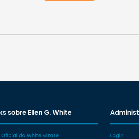
ks sobre Ellen G. White
Adminis
e Oficial do White Estate
Login