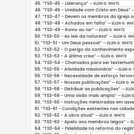
45.
“TS3-45 - Liderança”
— ELLEN G. WHITE
46.
“TS3-46 - Unidade com Cristo em Deus”
—
47.
“TS3-47 - Devem os membros da igreja sa
48.
“TS3-48 - Achados em falta”
— ELLEN G. WHI
49.
“TS3-49 - Rumo ao lar”
— ELLEN G. WHITE
50.
“TS3-50 - As leis da natureza”
— ELLEN G. WH
51.
“TS3-51 - Um Deus pessoal”
— ELLEN G. WHITE
52.
“TS3-52 - O perigo do conhecimento esp
53.
“TS3-53 - A última crise”
— ELLEN G. WHITE
54.
“TS3-54 - Chamados para ser testemun
55.
“TS3-55 - Atividade missionária”
— ELLEN G.
56.
“TS3-56 - Necessidade de esforço fervo
57.
“TS3-57 - Nossas publicações”
— ELLEN G. 
58.
“TS3-58 - Distribuir as publicações”
— ELLE
59.
“TS3-59 - Uma visão mais ampla”
— ELLEN 
60.
“TS3-60 - Instruções ministradas em ass
61.
“TS3-61 - Condições existentes nas cidad
62.
“TS3-62 - A obra atual”
— ELLEN G. WHITE
63.
“TS3-63 - Apelo aos membros leigos”
— EL
64.
“TS3-64 - Fidelidade na reforma do regi