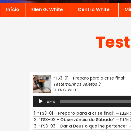
Início
Ellen G. White
Centro White
Mi
Test
“TS3-01 - Preparo para a crise final”
Testemunhos Seletos 3
ELLEN G. WHITE
Tocador
00:00
de
áudio
1.
“TS3-01 - Preparo para a crise final”
— ELLEN 
2.
“TS3-02 - Observância do Sábado”
— ELLEN 
3.
“TS3-03 - Dar a Deus o que lhe pertence”
—