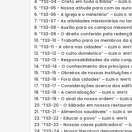
4.
“TS3-04 - Cristo em toda a Bíblia”
— ELLEN G
5.
“TS3-05 - Nossa atitude para com as autor
6.
“TS3-06 - A igreja e o ministério”
— ELLEN G. W
7.
“TS3-07 - As atividades missionárias no la
8.
“TS3-08 - Auxílio para os campos missiona
9.
“TS3-09 - O direito conferido pela redença
10.
“TS3-10 - Trabalho para os membros da i
11.
“TS3-11 - A obra nas cidades”
— ELLEN G. WHIT
12.
“TS3-12 - O culto doméstico”
— ELLEN G. WHIT
13.
“TS3-13 - Responsabilidades da vida conj
14.
“TS3-14 - O conhecimento dos princípios 
15.
“TS3-15 - Obreiros de nossas instituições
16.
“TS3-16 - Fora das cidades”
— ELLEN G. WHITE
17.
“TS3-17 - Considerações acerca dos edifi
18.
“TS3-18 - A centralização”
— ELLEN G. WHITE
19.
“TS3-19 - O sinal da nossa ordem”
— ELLEN 
20.
“TS3-20 - O Sábado em nossos restaura
21.
“TS3-21 - Alimentos saudáveis”
— ELLEN G. W
22.
“TS3-22 - Educar o povo”
— ELLEN G. WHITE
23.
“TS3-23 - Nossas casas publicadora”
— EL
24.
“TS3-24 - Nossa literatura denominacion