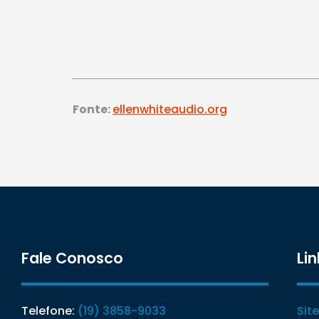
Fonte:
ellenwhiteaudio.org
Fale Conosco
Lin
Telefone:
(19) 3858-9033
Sit