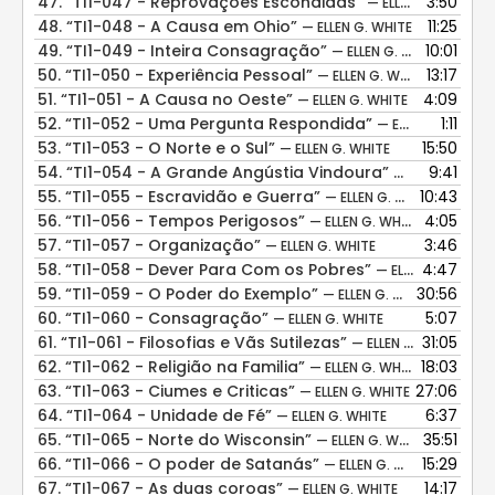
47.
“TI1-047 - Reprovações Escondidas”
3:50
— ELLEN G. WHITE
48.
“TI1-048 - A Causa em Ohio”
11:25
— ELLEN G. WHITE
49.
“TI1-049 - Inteira Consagração”
10:01
— ELLEN G. WHITE
50.
“TI1-050 - Experiência Pessoal”
13:17
— ELLEN G. WHITE
51.
“TI1-051 - A Causa no Oeste”
4:09
— ELLEN G. WHITE
52.
“TI1-052 - Uma Pergunta Respondida”
1:11
— ELLEN G. WHITE
53.
“TI1-053 - O Norte e o Sul”
15:50
— ELLEN G. WHITE
54.
“TI1-054 - A Grande Angústia Vindoura”
9:41
— ELLEN G. WHI
55.
“TI1-055 - Escravidão e Guerra”
10:43
— ELLEN G. WHITE
56.
“TI1-056 - Tempos Perigosos”
4:05
— ELLEN G. WHITE
57.
“TI1-057 - Organização”
3:46
— ELLEN G. WHITE
58.
“TI1-058 - Dever Para Com os Pobres”
4:47
— ELLEN G. WHITE
59.
“TI1-059 - O Poder do Exemplo”
30:56
— ELLEN G. WHITE
60.
“TI1-060 - Consagração”
5:07
— ELLEN G. WHITE
61.
“TI1-061 - Filosofias e Vãs Sutilezas”
31:05
— ELLEN G. WHITE
62.
“TI1-062 - Religião na Familia”
18:03
— ELLEN G. WHITE
63.
“TI1-063 - Ciumes e Criticas”
27:06
— ELLEN G. WHITE
64.
“TI1-064 - Unidade de Fé”
6:37
— ELLEN G. WHITE
65.
“TI1-065 - Norte do Wisconsin”
35:51
— ELLEN G. WHITE
66.
“TI1-066 - O poder de Satanás”
15:29
— ELLEN G. WHITE
67.
“TI1-067 - As duas coroas”
14:17
— ELLEN G. WHITE