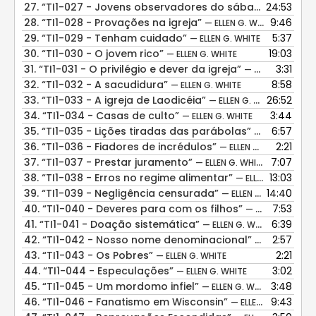
27.
“TI1-027 - Jovens observadores do sábado”
24:53
— ELLEN G
28.
“TI1-028 - Provações na igreja”
9:46
— ELLEN G. WHITE
29.
“TI1-029 - Tenham cuidado”
5:37
— ELLEN G. WHITE
30.
“TI1-030 - O jovem rico”
19:03
— ELLEN G. WHITE
31.
“TI1-031 - O privilégio e dever da igreja”
3:31
— ELLEN G. WHITE
32.
“TI1-032 - A sacudidura”
8:58
— ELLEN G. WHITE
33.
“TI1-033 - A igreja de Laodicéia”
26:52
— ELLEN G. WHITE
34.
“TI1-034 - Casas de culto”
3:44
— ELLEN G. WHITE
35.
“TI1-035 - Lições tiradas das parábolas”
6:57
— ELLEN G. WHI
36.
“TI1-036 - Fiadores de incrédulos”
2:21
— ELLEN G. WHITE
37.
“TI1-037 - Prestar juramento”
7:07
— ELLEN G. WHITE
38.
“TI1-038 - Erros no regime alimentar”
13:03
— ELLEN G. WHITE
39.
“TI1-039 - Negligência censurada”
14:40
— ELLEN G. WHITE
40.
“TI1-040 - Deveres para com os filhos”
7:53
— ELLEN G. WHITE
41.
“TI1-041 - Doação sistemática”
6:39
— ELLEN G. WHITE
42.
“TI1-042 - Nosso nome denominacional”
2:57
— ELLEN G. WH
43.
“TI1-043 - Os Pobres”
2:21
— ELLEN G. WHITE
44.
“TI1-044 - Especulações”
3:02
— ELLEN G. WHITE
45.
“TI1-045 - Um mordomo infiel”
3:48
— ELLEN G. WHITE
46.
“TI1-046 - Fanatismo em Wisconsin”
9:43
— ELLEN G. WHITE