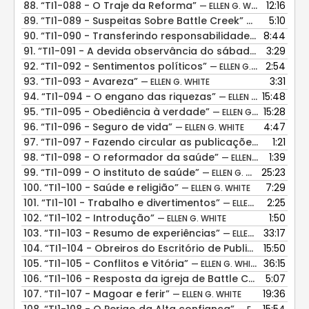
88.
“TI1-088 - O Traje da Reforma”
12:16
— ELLEN G. WHITE
89.
“TI1-089 - Suspeitas Sobre Battle Creek”
5:10
— ELLEN G. WHI
90.
“TI1-090 - Transferindo responsabilidades”
8:44
— ELLEN G.
91.
“TI1-091 - A devida observância do sábado”
3:29
— ELLEN G.
92.
“TI1-092 - Sentimentos políticos”
2:54
— ELLEN G. WHITE
93.
“TI1-093 - Avareza”
3:31
— ELLEN G. WHITE
94.
“TI1-094 - O engano das riquezas”
15:48
— ELLEN G. WHITE
95.
“TI1-095 - Obediência à verdade”
15:28
— ELLEN G. WHITE
96.
“TI1-096 - Seguro de vida”
4:47
— ELLEN G. WHITE
97.
“TI1-097 - Fazendo circular as publicações”
1:21
— ELLEN G.
98.
“TI1-098 - O reformador da saúde”
1:39
— ELLEN G. WHITE
99.
“TI1-099 - O instituto de saúde”
25:23
— ELLEN G. WHITE
100.
“TI1-100 - Saúde e religião”
7:29
— ELLEN G. WHITE
101.
“TI1-101 - Trabalho e divertimentos”
2:25
— ELLEN G. WHITE
102.
“TI1-102 - Introdução”
1:50
— ELLEN G. WHITE
103.
“TI1-103 - Resumo de experiências”
33:17
— ELLEN G. WHITE
104.
“TI1-104 - Obreiros do Escritório de Publicações”
15:50
— EL
105.
“TI1-105 - Conflitos e Vitória”
36:15
— ELLEN G. WHITE
106.
“TI1-106 - Resposta da igreja de Battle Creek”
5:07
— ELLEN
107.
“TI1-107 - Magoar e ferir”
19:36
— ELLEN G. WHITE