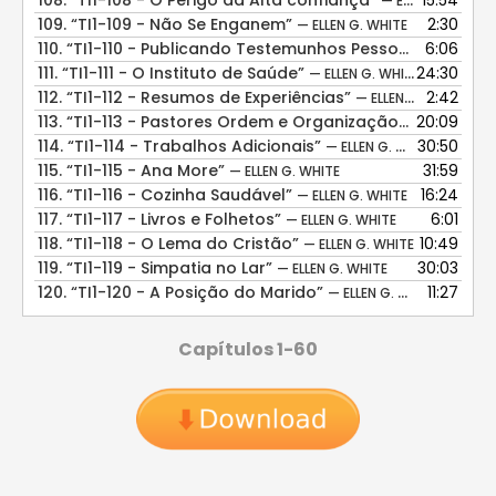
108.
“TI1-108 - O Perigo da Alta confiança”
15:54
— ELLEN G. WHITE
109.
“TI1-109 - Não Se Enganem”
2:30
— ELLEN G. WHITE
110.
“TI1-110 - Publicando Testemunhos Pessoais”
6:06
— ELLEN G
111.
“TI1-111 - O Instituto de Saúde”
24:30
— ELLEN G. WHITE
112.
“TI1-112 - Resumos de Experiências”
2:42
— ELLEN G. WHITE
113.
“TI1-113 - Pastores Ordem e Organização”
20:09
— ELLEN G. W
114.
“TI1-114 - Trabalhos Adicionais”
30:50
— ELLEN G. WHITE
115.
“TI1-115 - Ana More”
31:59
— ELLEN G. WHITE
116.
“TI1-116 - Cozinha Saudável”
16:24
— ELLEN G. WHITE
117.
“TI1-117 - Livros e Folhetos”
6:01
— ELLEN G. WHITE
118.
“TI1-118 - O Lema do Cristão”
10:49
— ELLEN G. WHITE
119.
“TI1-119 - Simpatia no Lar”
30:03
— ELLEN G. WHITE
120.
“TI1-120 - A Posição do Marido”
11:27
— ELLEN G. WHITE
Capítulos 1-60