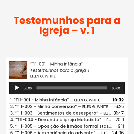
Testemunhos para a
Igreja – v. 1
“TI1-001 - Minha Infância”
Testemunhos para a Igreja, 1
ELLEN G. WHITE
Tocador
00:00
00:00
de
áudio
1.
“TI1-001 - Minha Infância”
10:32
— ELLEN G. WHITE
2.
“TI1-002 - Minha conversão”
16:25
— ELLEN G. WHITE
3.
“TI1-003 - Sentimentos de desespero”
31:47
— ELLEN G. WHITE
4.
“TI1-004 - Deixando a igreja Metodista”
20:11
— ELLEN G. WHITE
5.
“TI1-005 - Oposição de irmãos formalistas”
9:11
— ELLEN G. 
6.
“TI1-006 - A experiência do advento”
24:06
— ELLEN G. WHITE