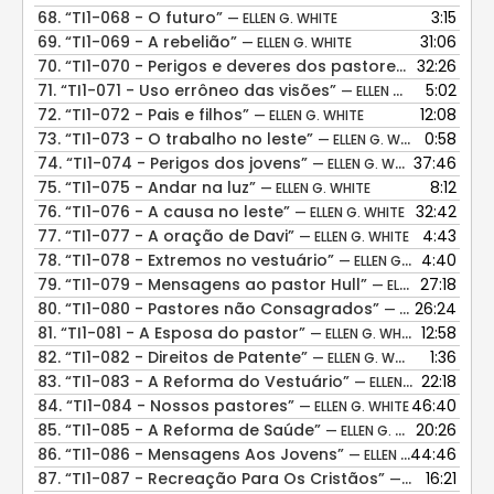
68.
“TI1-068 - O futuro”
3:15
— ELLEN G. WHITE
69.
“TI1-069 - A rebelião”
31:06
— ELLEN G. WHITE
70.
“TI1-070 - Perigos e deveres dos pastores”
32:26
— ELLEN G. 
71.
“TI1-071 - Uso errôneo das visões”
5:02
— ELLEN G. WHITE
72.
“TI1-072 - Pais e filhos”
12:08
— ELLEN G. WHITE
73.
“TI1-073 - O trabalho no leste”
0:58
— ELLEN G. WHITE
74.
“TI1-074 - Perigos dos jovens”
37:46
— ELLEN G. WHITE
75.
“TI1-075 - Andar na luz”
8:12
— ELLEN G. WHITE
76.
“TI1-076 - A causa no leste”
32:42
— ELLEN G. WHITE
77.
“TI1-077 - A oração de Davi”
4:43
— ELLEN G. WHITE
78.
“TI1-078 - Extremos no vestuário”
4:40
— ELLEN G. WHITE
79.
“TI1-079 - Mensagens ao pastor Hull”
27:18
— ELLEN G. WHITE
80.
“TI1-080 - Pastores não Consagrados”
26:24
— ELLEN G. WHITE
81.
“TI1-081 - A Esposa do pastor”
12:58
— ELLEN G. WHITE
82.
“TI1-082 - Direitos de Patente”
1:36
— ELLEN G. WHITE
83.
“TI1-083 - A Reforma do Vestuário”
22:18
— ELLEN G. WHITE
84.
“TI1-084 - Nossos pastores”
46:40
— ELLEN G. WHITE
85.
“TI1-085 - A Reforma de Saúde”
20:26
— ELLEN G. WHITE
86.
“TI1-086 - Mensagens Aos Jovens”
44:46
— ELLEN G. WHITE
87.
“TI1-087 - Recreação Para Os Cristãos”
16:21
— ELLEN G. WHITE