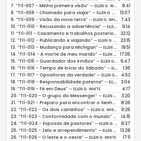
7.
“TI1-007 - Minha primeira visão”
8:41
— ELLEN G. WHITE
8.
“TI1-008 - Chamado para viajar”
13:07
— ELLEN G. WHITE
9.
“TI1-009 - Visão da nova terra”
7:43
— ELLEN G. WHITE
10.
“TI1-010 - Recusando a advertência”
9:14
— ELLEN G. WHITE
11.
“TI1-011 - Casamento e trabalhos posteriores”
32:12
— ELLEN 
12.
“TI1-012 - Publicando e viajando”
23:15
— ELLEN G. WHITE
13.
“TI1-013 - Mudança para Michigan”
19:51
— ELLEN G. WHITE
14.
“TI1-014 - A morte de meu marido”
17:05
— ELLEN G. WHITE
15.
“TI1-015 - Guardador dos irmãos”
6:47
— ELLEN G. WHITE
16.
“TI1-016 - Tempo de início do Sábado”
1:36
— ELLEN G. WHITE
17.
“TI1-017 - Opositores da verdade”
4:53
— ELLEN G. WHITE
18.
“TI1-018 - Responsabilidade paterna”
3:04
— ELLEN G. WHITE
19.
“TI1-019 - Fé em Deus”
4:17
— ELLEN G. WHITE
20.
“TI1-020 - O grupo do Messenger”
3:20
— ELLEN G. WHITE
21.
“TI1-021 - Preparo para encontrar o Senhor”
8:26
— ELLEN G.
22.
“TI1-022 - Os dois caminhos”
9:26
— ELLEN G. WHITE
23.
“TI1-023 - Conformidade com o mundo”
14:15
— ELLEN G. WHI
24.
“TI1-024 - Esposas de pastores”
8:37
— ELLEN G. WHITE
25.
“TI1-025 - Zelo e arrependimento”
13:28
— ELLEN G. WHITE
26.
“TI1-026 - O leste e o oeste”
17:11
— ELLEN G. WHITE