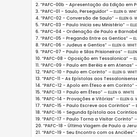
2.
“PAFC-00b - Apresentaçāo da Ediçāo em 
3.
“PAFC-01 - Saulo, Perseguidor”
— ELLEN G. WHI
4.
“PAFC-02 - Conversão de Saulo”
— ELLEN G. 
5.
“PAFC-03 - Paulo Inicia seu Ministério”
— ELL
6.
“PAFC-04 - Ordenação de Paulo e Barnab
7.
“PAFC-05 - Pregando Entre os Gentios”
— EL
8.
“PAFC-06 - Judeus e Gentios”
— ELLEN G. WHIT
9.
“PAFC-07 - Paulo e Silas Prisioneiros”
— ELLEN
10.
“PAFC-08 - Oposição em Tessalonica”
— EL
11.
“PAFC-09 - Paulo em Beréia e em Atenas”
—
12.
“PAFC-10 - Paulo em Corinto”
— ELLEN G. WHIT
13.
“PAFC-11 - As Epístolas aos Tessalonisens
14.
“PAFC-12 - Apolo em Éfeso e em Corinto”
15.
“PAFC-13 - Paulo em Éfeso”
— ELLEN G. WHITE
16.
“PAFC-14 - Provações e Vitórias”
— ELLEN G. 
17.
“PAFC-15 - Paulo Escreve aos Corintios”
— 
18.
“PAFC-16 - Segunda Epístola aos Corintio
19.
“PAFC-17 - Paulo Torna a Visitar Corinto”
—
20.
“PAFC-18 - Última Viagem de Paulo a Jer
21.
“PAFC-19 - Seu Encontro com os Anciões”