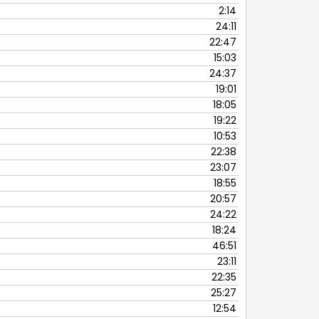
para
2:14
cima
24:11
ou
22:47
para
15:03
baixo
24:37
para
19:01
aumentar
18:05
ou
19:22
diminuir
10:53
o
22:38
volume.
23:07
18:55
20:57
24:22
18:24
46:51
23:11
22:35
25:27
12:54