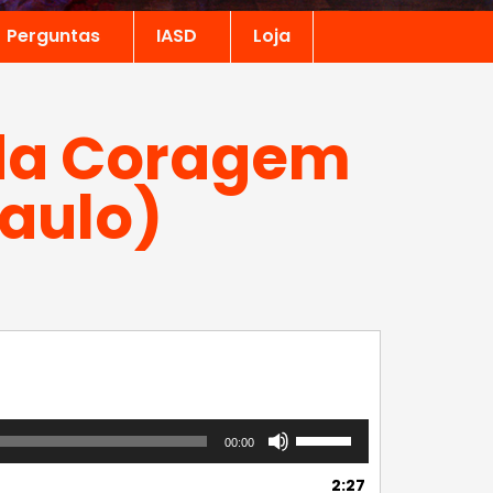
Perguntas
IASD
Loja
 da Coragem
Paulo)
Use
00:00
as
setas
2:27