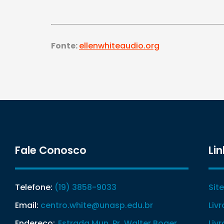
Fonte:
ellenwhiteaudio.org
Fale Conosco
Lin
Telefone:
(19) 3858-9033
Sit
Email:
centro.white@unasp.edu.br
Liv
Endereço:
Estrada Mun. Pr. Walter Boger
Liv