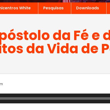
nicentros White
Pesquisas
Downloads
Apóstolo da Fé e
itos da Vida de 
em