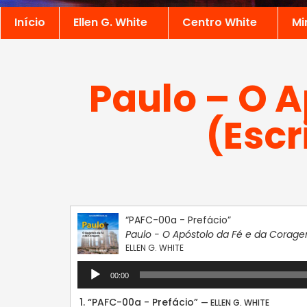
Início
Ellen G. White
Centro White
Mi
Paulo – O 
(Escr
“PAFC-00a - Prefácio”
Paulo - O Apóstolo da Fé e da Corag
ELLEN G. WHITE
Tocador
00:00
de
áudio
1.
“PAFC-00a - Prefácio”
— ELLEN G. WHITE