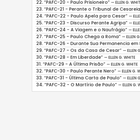
22.
“PAFC-20 - Paulo Prisioneiro”
— ELLEN G. WHI
23.
“PAFC-21 - Perante o Tribunal de Cesarei
24.
“PAFC-22 - Paulo Apela para Cesar”
— ELL
25.
“PAFC-23 - Discurso Perante Agripa”
— ELL
26.
“PAFC-24 - A Viagem e o Naufrágio”
— ELL
27.
“PAFC-25 - Paulo Chega a Roma”
— ELLEN G
28.
“PAFC-26 - Durante Sua Permanencia e
29.
“PAFC-27 - Os da Casa de Cesar”
— ELLEN 
30.
“PAFC-28 - Em Liberdade”
— ELLEN G. WHITE
31.
“PAFC-29 - A Última Prisão”
— ELLEN G. WHITE
32.
“PAFC-30 - Paulo Perante Nero”
— ELLEN G. 
33.
“PAFC-31 - Última Carta de Paulo”
— ELLEN 
34.
“PAFC-32 - O Martírio de Paulo”
— ELLEN G. 