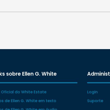
ks sobre Ellen G. White
Adminis
e Oficial do White Estate
Login
ros de Ellen G. White em texto
Suporte
ros de Ellen G. White em áudio