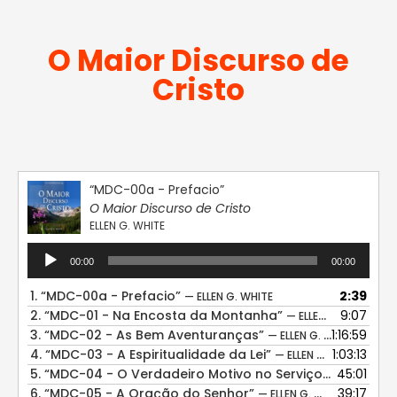
O Maior Discurso de
Cristo
“MDC-00a - Prefacio”
O Maior Discurso de Cristo
ELLEN G. WHITE
Tocador
00:00
00:00
de
áudio
1.
“MDC-00a - Prefacio”
2:39
— ELLEN G. WHITE
2.
“MDC-01 - Na Encosta da Montanha”
9:07
— ELLEN G. WHITE
3.
“MDC-02 - As Bem Aventuranças”
1:16:59
— ELLEN G. WHITE
4.
“MDC-03 - A Espiritualidade da Lei”
1:03:13
— ELLEN G. WHITE
5.
“MDC-04 - O Verdadeiro Motivo no Serviço”
45:01
— ELLEN G. 
6.
“MDC-05 - A Oração do Senhor”
39:17
— ELLEN G. WHITE