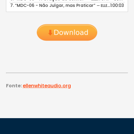
7.
“MDC-06 - Não Julgar, mas Praticar”
1:00:03
— ELLEN G. WHITE
Fonte:
ellenwhiteaudio.org