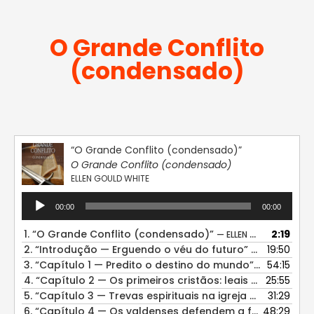
O Grande Conflito
(condensado)
“O Grande Conflito (condensado)”
O Grande Conflito (condensado)
ELLEN GOULD WHITE
Tocador
00:00
00:00
de
áudio
1.
“O Grande Conflito (condensado)”
2:19
— ELLEN GOULD WHITE
2.
“Introdução — Erguendo o véu do futuro”
19:50
— ELLEN GOULD
3.
“Capítulo 1 — Predito o destino do mundo”
54:15
— ELLEN GOUL
4.
“Capítulo 2 — Os primeiros cristãos: leais e genuínos”
25:55
5.
“Capítulo 3 — Trevas espirituais na igreja primitiva”
31:29
— 
6.
“Capítulo 4 — Os valdenses defendem a fé”
48:29
— ELLEN GO