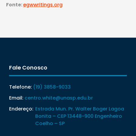
Fonte:
egwwritings.org
Fale Conosco
Telefone:
(19) 3858-9033
Email:
centro.white@unasp.edu.br
Endereço:
Estrada Mun. Pr. Walter Boger Lagoa
Bonita – CEP 13448-900 Engenheiro
Coelho – SP