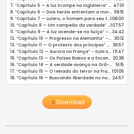
7.
“Capítulo 5 — A luz irrompe na Inglaterra”
47:01
— ELLEN GOUL
8.
“Capítulo 6 — Dois heróis enfrentam a morte”
59:15
— ELLEN 
9.
“Capítulo 7 — Lutero, o homem para seu tempo”
1:08:00
— ELL
10.
“Capítulo 8 — Um campeão da verdade”
1:07:57
— ELLEN GOUL
11.
“Capítulo 9 — A luz acende-se na Suíça”
34:42
— ELLEN GOULD WHITE
12.
“Capítulo 10 — Progresso na Alemanha”
30:12
— ELLEN GOULD WHITE
13.
“Capítulo 11 — O protesto dos príncipes”
36:57
— ELLEN GOULD
14.
“Capítulo 12 — Aurora na França”
1:11:47
— ELLEN GOULD WHITE
15.
“Capítulo 13 — Os Países Baixos e a Escandinávia”
20:38
— E
16.
“Capítulo 14 — A verdade avança na Grã-Bretanha”
51:15
17.
“Capítulo 15 — O reinado do terror na França”
1:01:05
— ELLEN
18.
“Capítulo 16 — Buscando liberdade no novo mundo”
24:57