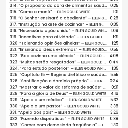
314.
“O propósito da obra de alimentos saudáveis”
0:25
— ELL
315.
“Como o maná”
1:01
— ELLEN GOULD WHITE
316.
“O Senhor ensinará o obediente”
0:28
— ELLEN GOULD WHITE
317.
“Instrução na arte de cozinhar”
0:35
— ELLEN GOULD WHITE
318.
“Necessária ação unida”
1:09
— ELLEN GOULD WHITE
319.
“Incentivos para atividade”
1:31
— ELLEN GOULD WHITE
320.
“Tolerando opiniões alheias”
1:25
— ELLEN GOULD WHITE
321.
“Ensinando idéias extremas”
0:55
— ELLEN GOULD WHITE
322.
“Boa cozinha uma ciência”
4:08
— ELLEN GOULD WHITE
323.
“Muitos serão resgatados”
0:44
— ELLEN GOULD WHITE
324.
“Para estudo posterior”
1:35
— ELLEN GOULD WHITE
325.
“Capítulo 15 — Regime dietético e saúde”
5:55
— ELLEN GO
326.
“Santificação e domínio próprio”
0:34
— ELLEN GOULD WHITE
327.
“Mostrar o valor da reforma de saúde”
0:31
— ELLEN GOUL
328.
“Para a glória de Deus”
4:16
— ELLEN GOULD WHITE
329.
“Apelo a um médico”
5:32
— ELLEN GOULD WHITE
330.
“Apelo a um pastor”
3:38
— ELLEN GOULD WHITE
331.
“Apelo aos pais”
3:26
— ELLEN GOULD WHITE
332.
“Fazendo dispépticos”
0:38
— ELLEN GOULD WHITE
333.
“Comer com demasiada freqüência”
1:30
— ELLEN GOULD WHITE