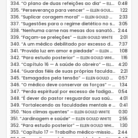
334.
“O plano de duas refeições ao dia”
0:48
— ELLEN GOULD WHITE
335.
“Perseverança para vencer”
1:22
— ELLEN GOULD WHITE
336.
“Suplicar coragem moral”
2:33
— ELLEN GOULD WHITE
337.
“Sugestões para o regime dietético no sanatório”
3:05
—
338.
“Nenhuma carne nas mesas dos sanatórios”
2:44
— ELLE
339.
“Façam-se preleções”
2:01
— ELLEN GOULD WHITE
340.
“A um médico debilitado por excesso de trabalho e subnutrição”
7:37
341.
“Provida luz em amor e piedade”
1:08
— ELLEN GOULD WHITE
342.
“Para estudo posterior”
1:16
— ELLEN GOULD WHITE
343.
“Capítulo 16 — A saúde do obreiro”
4:20
— ELLEN GOULD WHITE
344.
“Guardas fiéis de suas próprias faculdades”
2:21
— ELLE
345.
“Esmagados pela tensão”
0:57
— ELLEN GOULD WHITE
346.
“O médico deve conservar as forças”
1:34
— ELLEN GOULD WHITE
347.
“Perda espiritual por excesso de fadiga”
0:54
— ELLEN GOU
348.
“É dever do pastor resguardar sua saúde”
4:01
— ELLEN G
349.
“Fortalecendo as faculdades mentais e morais”
0:41
— E
350.
“Nos climas quentes”
0:30
— ELLEN GOULD WHITE
351.
“Jardinagem e saúde”
2:55
— ELLEN GOULD WHITE
352.
“Para estudo posterior”
1:30
— ELLEN GOULD WHITE
353.
“Capítulo 17 — Trabalho médico-missionário nas grandes cidades”
2:44