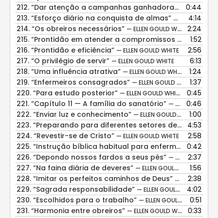
212.
“Dar atenção a campanhas ganhadoras de almas”
0:44
213.
“Esforço diário na conquista de almas”
4:14
— ELLEN GOULD
214.
“Os obreiros necessários”
2:24
— ELLEN GOULD WHITE
215.
“Prontidão em atender a compromissos de visitas”
1:52
216.
“Prontidão e eficiência”
2:56
— ELLEN GOULD WHITE
217.
“O privilégio de servir”
6:13
— ELLEN GOULD WHITE
218.
“Uma influência atrativa”
1:24
— ELLEN GOULD WHITE
219.
“Enfermeiros consagrados”
1:37
— ELLEN GOULD WHITE
220.
“Para estudo posterior”
0:45
— ELLEN GOULD WHITE
221.
“Capítulo 11 — A família do sanatório”
0:46
— ELLEN GOULD WHITE
222.
“Enviar luz e conhecimento”
1:00
— ELLEN GOULD WHITE
223.
“Preparando para diferentes setores de trabalho”
4:53
224.
“Revestir-se de Cristo”
2:58
— ELLEN GOULD WHITE
225.
“Instrução bíblica habitual para enfermeiros”
0:42
— ELL
226.
“Depondo nossos fardos a seus pés”
2:37
— ELLEN GOULD WHITE
227.
“Na faina diária de deveres”
1:56
— ELLEN GOULD WHITE
228.
“Imitar os perfeitos caminhos de Deus”
2:38
— ELLEN GOULD
229.
“Sagrada responsabilidade”
4:02
— ELLEN GOULD WHITE
230.
“Escolhidos para o trabalho”
0:51
— ELLEN GOULD WHITE
231.
“Harmonia entre obreiros”
0:33
— ELLEN GOULD WHITE