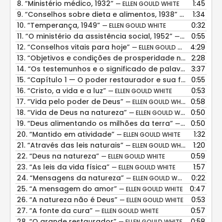
8.
“Ministério médico, 1932”
1:45
— ELLEN GOULD WHITE
9.
“Conselhos sobre dieta e alimentos, 1938”
1:34
— ELLEN GOUL
10.
“Temperança, 1949”
0:32
— ELLEN GOULD WHITE
11.
“O ministério da assistência social, 1952”
0:55
— ELLEN GOULD WHITE
12.
“Conselhos vitais para hoje”
4:29
— ELLEN GOULD WHITE
13.
“Objetivos e condições de prosperidade não mudados”
2:28
14.
“Os testemunhos e o significado de palavras”
3:37
— ELLEN
15.
“Capítulo 1 — O poder restaurador e sua fonte”
0:55
— ELL
16.
“Cristo, a vida e a luz”
0:53
— ELLEN GOULD WHITE
17.
“Vida pelo poder de Deus”
0:58
— ELLEN GOULD WHITE
18.
“Vida de Deus na natureza”
0:50
— ELLEN GOULD WHITE
19.
“Deus alimentando os milhões da terra”
0:50
— ELLEN GOULD WHITE
20.
“Mantido em atividade”
1:32
— ELLEN GOULD WHITE
21.
“Através das leis naturais”
1:20
— ELLEN GOULD WHITE
22.
“Deus na natureza”
0:59
— ELLEN GOULD WHITE
23.
“As leis da vida física”
1:57
— ELLEN GOULD WHITE
24.
“Mensagens da natureza”
0:22
— ELLEN GOULD WHITE
25.
“A mensagem do amor”
0:47
— ELLEN GOULD WHITE
26.
“A natureza não é Deus”
0:53
— ELLEN GOULD WHITE
27.
“A fonte da cura”
0:57
— ELLEN GOULD WHITE
28.
“O grande restaurador”
0:58
— ELLEN GOULD WHITE