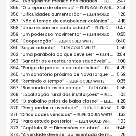
354.
“Evangelismo médico nas cidades”
2:47
— ELLEN GOULD WHITE
355.
“O preparo de obreiros”
2:24
— ELLEN GOULD WHITE
356.
“Dificuldades aumentarão”
1:20
— ELLEN GOULD WHITE
357.
“Não é tempo de estabelecer colônias”
4:18
— ELLEN GOUL
358.
“Uma missão em cada cidade”
0:47
— ELLEN GOULD WHITE
359.
“Um poderoso movimento”
0:55
— ELLEN GOULD WHITE
360.
“Cooperação”
0:40
— ELLEN GOULD WHITE
361.
“Seguir adiante”
0:59
— ELLEN GOULD WHITE
362.
“Uma parábola do que deve ser”
3:04
— ELLEN GOULD WHITE
363.
“Sanatórios e restaurantes saudáveis”
1:00
— ELLEN GOULD
364.
“Perigo de perder a característica”
4:29
— ELLEN GOULD WHITE
365.
“Um sanatório próximo de Nova Iorque”
5:59
— ELLEN GOUL
366.
“Remindo o tempo”
0:35
— ELLEN GOULD WHITE
367.
“Buscando lares no campo”
0:56
— ELLEN GOULD WHITE
368.
“Localização rural das instituições”
1:02
— ELLEN GOULD WHITE
369.
“O trabalho pelos de baixa classe”
4:28
— ELLEN GOULD WHITE
370.
“Resguardar a juventude”
0:38
— ELLEN GOULD WHITE
371.
“Dificuldades vencidas”
1:33
— ELLEN GOULD WHITE
372.
“Para estudo posterior”
1:03
— ELLEN GOULD WHITE
373.
“Capítulo 18 — Dimensões da obra”
9:46
— ELLEN GOULD WHITE
374.
“A verdade deve ser apresentada de muitos modos”
1:26