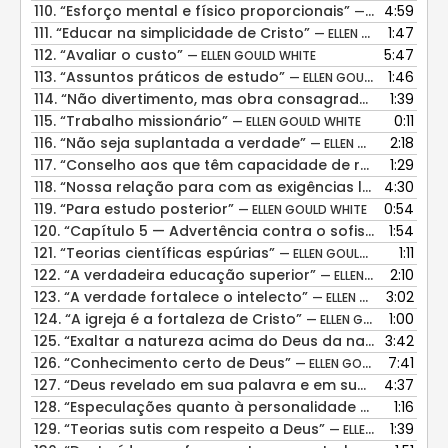
110.
“Esforço mental e físico proporcionais”
4:59
— ELLEN GOULD WHITE
111.
“Educar na simplicidade de Cristo”
1:47
— ELLEN GOULD WHITE
112.
“Avaliar o custo”
5:47
— ELLEN GOULD WHITE
113.
“Assuntos práticos de estudo”
1:46
— ELLEN GOULD WHITE
114.
“Não divertimento, mas obra consagrada”
1:39
— ELLEN GO
115.
“Trabalho missionário”
0:11
— ELLEN GOULD WHITE
116.
“Não seja suplantada a verdade”
2:18
— ELLEN GOULD WHITE
117.
“Conselho aos que têm capacidade de resistência limitada”
1:29
118.
“Nossa relação para com as exigências legais”
4:30
— ELL
119.
“Para estudo posterior”
0:54
— ELLEN GOULD WHITE
120.
“Capítulo 5 — Advertência contra o sofisma espiritualista”
1:54
121.
“Teorias científicas espúrias”
1:11
— ELLEN GOULD WHITE
122.
“A verdadeira educação superior”
2:10
— ELLEN GOULD WHITE
123.
“A verdade fortalece o intelecto”
3:02
— ELLEN GOULD WHITE
124.
“A igreja é a fortaleza de Cristo”
1:00
— ELLEN GOULD WHITE
125.
“Exaltar a natureza acima do Deus da natureza”
3:42
— E
126.
“Conhecimento certo de Deus”
7:41
— ELLEN GOULD WHITE
127.
“Deus revelado em sua palavra e em suas obras”
4:37
— 
128.
“Especulações quanto à personalidade de Deus”
1:16
— 
129.
“Teorias sutis com respeito a Deus”
1:39
— ELLEN GOULD WHITE