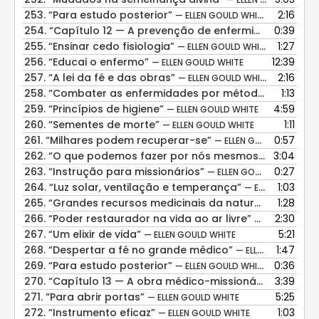
253.
“Para estudo posterior”
2:16
— ELLEN GOULD WHITE
254.
“Capítulo 12 — A prevenção de enfermidades e sua cura por métodos racionais”
0:39
255.
“Ensinar cedo fisiologia”
1:27
— ELLEN GOULD WHITE
256.
“Educai o enfermo”
12:39
— ELLEN GOULD WHITE
257.
“A lei da fé e das obras”
2:16
— ELLEN GOULD WHITE
258.
“Combater as enfermidades por métodos simples”
1:13
259.
“Princípios de higiene”
4:59
— ELLEN GOULD WHITE
260.
“Sementes de morte”
1:11
— ELLEN GOULD WHITE
261.
“Milhares podem recuperar-se”
0:57
— ELLEN GOULD WHITE
262.
“O que podemos fazer por nós mesmos”
3:04
— ELLEN GOU
263.
“Instrução para missionários”
0:27
— ELLEN GOULD WHITE
264.
“Luz solar, ventilação e temperança”
1:03
— ELLEN GOULD WHITE
265.
“Grandes recursos medicinais da natureza”
1:28
— ELLEN 
266.
“Poder restaurador na vida ao ar livre”
2:30
— ELLEN GOULD
267.
“Um elixir de vida”
5:21
— ELLEN GOULD WHITE
268.
“Despertar a fé no grande médico”
1:47
— ELLEN GOULD WHITE
269.
“Para estudo posterior”
0:36
— ELLEN GOULD WHITE
270.
“Capítulo 13 — A obra médico-missionária e o ministério evangélico”
3:39
271.
“Para abrir portas”
5:25
— ELLEN GOULD WHITE
272.
“Instrumento eficaz”
1:03
— ELLEN GOULD WHITE