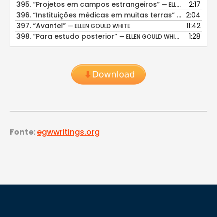
395.
“Projetos em campos estrangeiros”
2:17
— ELLEN GOULD WHITE
396.
“Instituições médicas em muitas terras”
2:04
— ELLEN GOUL
397.
“Avante!”
11:42
— ELLEN GOULD WHITE
398.
“Para estudo posterior”
1:28
— ELLEN GOULD WHITE
Fonte:
egwwritings.org