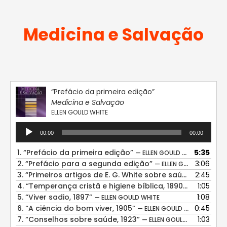
Medicina e Salvação
“Prefácio da primeira edição”
Medicina e Salvação
ELLEN GOULD WHITE
Tocador
00:00
00:00
de
áudio
1.
“Prefácio da primeira edição”
5:35
— ELLEN GOULD WHITE
2.
“Prefácio para a segunda edição”
3:06
— ELLEN GOULD WHITE
3.
“Primeiros artigos de E. G. White sobre saúde”
2:45
— ELLEN 
4.
“Temperança cristã e higiene bíblica, 1890”
1:05
— ELLEN GOU
5.
“Viver sadio, 1897”
1:08
— ELLEN GOULD WHITE
6.
“A ciência do bom viver, 1905”
0:45
— ELLEN GOULD WHITE
7.
“Conselhos sobre saúde, 1923”
1:03
— ELLEN GOULD WHITE