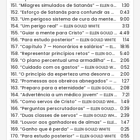
151.
“Milagres simulados de Satanás”
1:30
— ELLEN GOULD WHITE
152.
“Esforço de Satanás para confundir as mentes”
0:43
— EL
153.
“Um perigoso sistema de cura da mente”
9:00
— ELLEN GOU
154.
“Um perigo real”
3:13
— ELLEN GOULD WHITE
155.
“Guiar a mente para Cristo”
4:49
— ELLEN GOULD WHITE
156.
“Para estudo posterior”
1:14
— ELLEN GOULD WHITE
157.
“Capítulo 7 — Honorários e salários”
18:16
— ELLEN GOULD WHITE
158.
“Representar princípios retos”
5:40
— ELLEN GOULD WHITE
159.
“O plano percentual uma armadilha”
2:06
— ELLEN GOULD WHITE
160.
“Cuidado com os gastos”
0:52
— ELLEN GOULD WHITE
161.
“O princípio da esperteza uma desonra a Deus”
2:00
— EL
162.
“Promessas aos obreiros abnegados”
1:27
— ELLEN GOULD WHITE
163.
“Preparo para a eternidade”
2:08
— ELLEN GOULD WHITE
164.
“Advertência a um médico jovem”
7:21
— ELLEN GOULD WHITE
165.
“Como servos de Cristo”
1:49
— ELLEN GOULD WHITE
166.
“Perguntas perscrutadoras”
0:39
— ELLEN GOULD WHITE
167.
“Duas classes de servos”
2:39
— ELLEN GOULD WHITE
168.
“Louvor aos ganhadores de almas”
1:47
— ELLEN GOULD WHITE
169.
“Ganho que é perda”
0:25
— ELLEN GOULD WHITE
170.
“Para estudo posterior”
0:55
— ELLEN GOULD WHITE