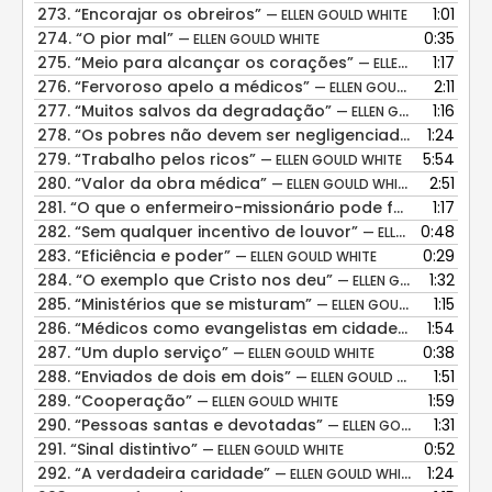
273.
“Encorajar os obreiros”
1:01
— ELLEN GOULD WHITE
274.
“O pior mal”
0:35
— ELLEN GOULD WHITE
275.
“Meio para alcançar os corações”
1:17
— ELLEN GOULD WHITE
276.
“Fervoroso apelo a médicos”
2:11
— ELLEN GOULD WHITE
277.
“Muitos salvos da degradação”
1:16
— ELLEN GOULD WHITE
278.
“Os pobres não devem ser negligenciados”
1:24
— ELLEN 
279.
“Trabalho pelos ricos”
5:54
— ELLEN GOULD WHITE
280.
“Valor da obra médica”
2:51
— ELLEN GOULD WHITE
281.
“O que o enfermeiro-missionário pode fazer”
1:17
— ELLEN
282.
“Sem qualquer incentivo de louvor”
0:48
— ELLEN GOULD WHITE
283.
“Eficiência e poder”
0:29
— ELLEN GOULD WHITE
284.
“O exemplo que Cristo nos deu”
1:32
— ELLEN GOULD WHITE
285.
“Ministérios que se misturam”
1:15
— ELLEN GOULD WHITE
286.
“Médicos como evangelistas em cidades”
1:54
— ELLEN GO
287.
“Um duplo serviço”
0:38
— ELLEN GOULD WHITE
288.
“Enviados de dois em dois”
1:51
— ELLEN GOULD WHITE
289.
“Cooperação”
1:59
— ELLEN GOULD WHITE
290.
“Pessoas santas e devotadas”
1:31
— ELLEN GOULD WHITE
291.
“Sinal distintivo”
0:52
— ELLEN GOULD WHITE
292.
“A verdadeira caridade”
1:24
— ELLEN GOULD WHITE