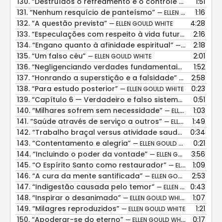
130.
“Destruídos o refreamento e o controle moral”
1:51
— EL
131.
“Nenhum resquício de panteísmo”
1:16
— ELLEN GOULD WHITE
132.
“A questão prevista”
4:28
— ELLEN GOULD WHITE
133.
“Especulações com respeito à vida futura”
2:16
— ELLEN G
134.
“Engano quanto à afinidade espiritual”
2:18
— ELLEN GOULD WHITE
135.
“Um falso céu”
2:01
— ELLEN GOULD WHITE
136.
“Negligenciando verdades fundamentais em prol de especulações ociosas”
1:52
137.
“Honrando a superstição e a falsidade”
2:58
— ELLEN GOUL
138.
“Para estudo posterior”
0:23
— ELLEN GOULD WHITE
139.
“Capítulo 6 — Verdadeiro e falso sistema de cura da mente”
0:51
140.
“Milhares sofrem sem necessidade”
1:03
— ELLEN GOULD WHITE
141.
“Saúde através de serviço a outros”
1:49
— ELLEN GOULD WHITE
142.
“Trabalho braçal versus atividade saudável”
0:34
— ELLEN
143.
“Contentamento e alegria”
0:21
— ELLEN GOULD WHITE
144.
“Incluindo o poder da vontade”
3:56
— ELLEN GOULD WHITE
145.
“O Espírito Santo como restaurador”
1:09
— ELLEN GOULD WHITE
146.
“A cura da mente santificada”
2:53
— ELLEN GOULD WHITE
147.
“Indigestão causada pelo temor”
0:43
— ELLEN GOULD WHITE
148.
“Inspirar o desanimado”
1:07
— ELLEN GOULD WHITE
149.
“Milagres reproduzidos”
1:21
— ELLEN GOULD WHITE
150.
“Apoderar-se do eterno”
0:17
— ELLEN GOULD WHITE