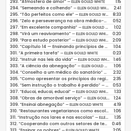
293.
“Atmosfera de amor”
1:15
— ELLEN GOULD WHITE
294.
“Semeando e colhendo”
2:41
— ELLEN GOULD WHITE
295.
“Tão perfeitos como ele”
8:33
— ELLEN GOULD WHITE
296.
“Zelo e perseverança na obra médico-missionária”
0:52
297.
“Em excelente companhia”
1:02
— ELLEN GOULD WHITE
298.
“Virá um reavivamento”
0:20
— ELLEN GOULD WHITE
299.
“Para estudo posterior”
2:09
— ELLEN GOULD WHITE
300.
“Capítulo 14 — Ensinando princípios de saúde”
1:04
— ELL
301.
“A primeira tarefa”
0:23
— ELLEN GOULD WHITE
302.
“Instruir nas leis da vida”
1:46
— ELLEN GOULD WHITE
303.
“A ciência da abnegação”
1:06
— ELLEN GOULD WHITE
304.
“Conselho a um médico do sanatório”
2:32
— ELLEN GOULD
305.
“Como apresentar os princípios do regime saudável”
2:35
306.
“Sem instrução o trabalho é perdido”
0:53
— ELLEN GOULD WHITE
307.
“Educai, educai, educai”
1:33
— ELLEN GOULD WHITE
308.
“Obras de amorável serviço”
1:24
— ELLEN GOULD WHITE
309.
“Ensinai abnegação”
4:19
— ELLEN GOULD WHITE
310.
“Restaurantes vegetarianos como escolas”
1:06
— ELLEN 
311.
“Instrução nos lares e nas escolas”
1:35
— ELLEN GOULD WHITE
312.
“Cooperando com outros setores de temperança”
0:46
313.
“Ensinar os pobres”
2:05
— ELLEN GOULD WHITE