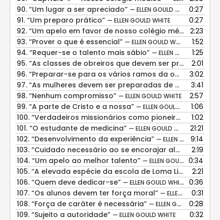
90.
“Um lugar a ser apreciado”
0:27
— ELLEN GOULD WHITE
91.
“Um preparo prático”
0:27
— ELLEN GOULD WHITE
92.
“Um apelo em favor de nosso colégio médico”
2:23
— ELLE
93.
“Prover o que é essencial”
1:52
— ELLEN GOULD WHITE
94.
“Requer-se o talento mais sábio”
1:25
— ELLEN GOULD WHITE
95.
“As classes de obreiros que devem ser preparados”
2:01
96.
“Preparar-se para os vários ramos da obra”
3:02
— ELLEN 
97.
“As mulheres devem ser preparadas de modo especial”
3:41
98.
“Nenhum compromisso”
2:57
— ELLEN GOULD WHITE
99.
“A parte de Cristo e a nossa”
1:06
— ELLEN GOULD WHITE
100.
“Verdadeiros missionários como pioneiros”
1:02
— ELLEN G
101.
“O estudante de medicina”
21:21
— ELLEN GOULD WHITE
102.
“Desenvolvimento da experiência”
9:14
— ELLEN GOULD WHITE
103.
“Cuidado necessário ao se encorajar alunos”
2:19
— ELLE
104.
“Um apelo ao melhor talento”
0:34
— ELLEN GOULD WHITE
105.
“A elevada espécie da escola de Loma Linda”
2:21
— ELLE
106.
“Quem deve dedicar-se”
0:36
— ELLEN GOULD WHITE
107.
“Os alunos devem ter força moral”
0:31
— ELLEN GOULD WHITE
108.
“Força de caráter é necessária”
0:28
— ELLEN GOULD WHITE
109.
“Sujeito a autoridade”
0:32
— ELLEN GOULD WHITE