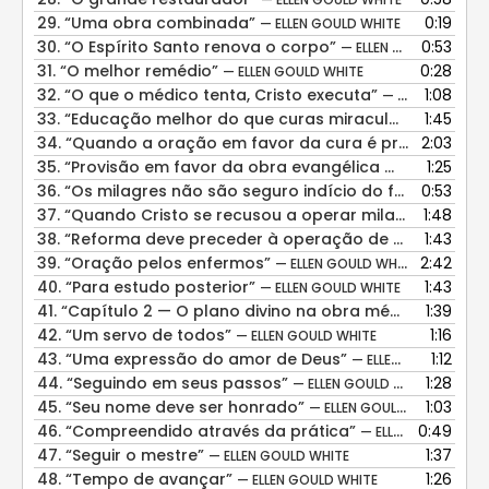
29.
“Uma obra combinada”
0:19
— ELLEN GOULD WHITE
30.
“O Espírito Santo renova o corpo”
0:53
— ELLEN GOULD WHITE
31.
“O melhor remédio”
0:28
— ELLEN GOULD WHITE
32.
“O que o médico tenta, Cristo executa”
1:08
— ELLEN GOULD WHITE
33.
“Educação melhor do que curas miraculosas”
1:45
— ELLE
34.
“Quando a oração em favor da cura é presunção”
2:03
—
35.
“Provisão em favor da obra evangélica médico-missionária”
1:25
36.
“Os milagres não são seguro indício do favor de Deus”
0:53
37.
“Quando Cristo se recusou a operar milagres”
1:48
— ELLE
38.
“Reforma deve preceder à operação de milagres”
1:43
— 
39.
“Oração pelos enfermos”
2:42
— ELLEN GOULD WHITE
40.
“Para estudo posterior”
1:43
— ELLEN GOULD WHITE
41.
“Capítulo 2 — O plano divino na obra médico-missionária”
1:39
42.
“Um servo de todos”
1:16
— ELLEN GOULD WHITE
43.
“Uma expressão do amor de Deus”
1:12
— ELLEN GOULD WHITE
44.
“Seguindo em seus passos”
1:28
— ELLEN GOULD WHITE
45.
“Seu nome deve ser honrado”
1:03
— ELLEN GOULD WHITE
46.
“Compreendido através da prática”
0:49
— ELLEN GOULD WHITE
47.
“Seguir o mestre”
1:37
— ELLEN GOULD WHITE
48.
“Tempo de avançar”
1:26
— ELLEN GOULD WHITE