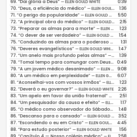
69.
“Dai glória a Deus”
0:39
— ELLEN GOULD WHITE
70.
“Deus, a eficiência do médico”
1:36
— ELLEN GOULD WHITE
71.
“O perigo da popularidade”
5:50
— ELLEN GOULD WHITE
72.
“A principal obra do médico”
2:15
— ELLEN GOULD WHITE
73.
“Preparar as almas para a morte”
1:23
— ELLEN GOULD WHITE
74.
“O dever de ser verdadeiro”
1:54
— ELLEN GOULD WHITE
75.
“Conduzindo as almas para o poderoso restaurador”
1:31
76.
“Deveres evangelísticos”
1:47
— ELLEN GOULD WHITE
77.
“Um anelo mais profundo pelas almas”
1:39
— ELLEN GOULD WHITE
78.
“Tomai tempo para comungar com Deus”
0:49
— ELLEN GOU
79.
“A um jovem médico desanimado”
9:08
— ELLEN GOULD WHITE
80.
“A um médico em perplexidade”
6:07
— ELLEN GOULD WHITE
81.
“Aconselhai-vos com vossos irmãos”
1:23
— ELLEN GOULD WHITE
82.
“Deverá o eu governar?”
2:26
— ELLEN GOULD WHITE
83.
“Um apelo em favor da união fraternal”
2:51
— ELLEN GOULD
84.
“Um pesquisador da causa e efeito”
1:17
— ELLEN GOULD WHITE
85.
“O médico como observador do Sábado”
1:48
— ELLEN GOU
86.
“Descanso para o cansado”
3:52
— ELLEN GOULD WHITE
87.
“Escondendo o eu em Cristo”
4:45
— ELLEN GOULD WHITE
88.
“Para estudo posterior”
1:56
— ELLEN GOULD WHITE
89.
“Capítulo 4 — Nosso colégio médico”
2:58
— ELLEN GOULD WHITE