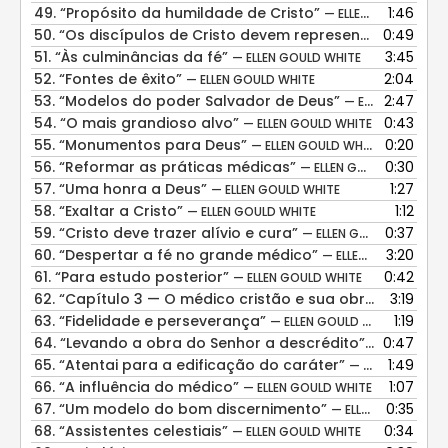
49.
“Propósito da humildade de Cristo”
1:46
— ELLEN GOULD WHITE
50.
“Os discípulos de Cristo devem representar seu caráter”
0:49
51.
“Às culminâncias da fé”
3:45
— ELLEN GOULD WHITE
52.
“Fontes de êxito”
2:04
— ELLEN GOULD WHITE
53.
“Modelos do poder Salvador de Deus”
2:47
— ELLEN GOULD WHITE
54.
“O mais grandioso alvo”
0:43
— ELLEN GOULD WHITE
55.
“Monumentos para Deus”
0:20
— ELLEN GOULD WHITE
56.
“Reformar as práticas médicas”
0:30
— ELLEN GOULD WHITE
57.
“Uma honra a Deus”
1:27
— ELLEN GOULD WHITE
58.
“Exaltar a Cristo”
1:12
— ELLEN GOULD WHITE
59.
“Cristo deve trazer alívio e cura”
0:37
— ELLEN GOULD WHITE
60.
“Despertar a fé no grande médico”
3:20
— ELLEN GOULD WHITE
61.
“Para estudo posterior”
0:42
— ELLEN GOULD WHITE
62.
“Capítulo 3 — O médico cristão e sua obra”
3:19
— ELLEN G
63.
“Fidelidade e perseverança”
1:19
— ELLEN GOULD WHITE
64.
“Levando a obra do Senhor a descrédito”
0:47
— ELLEN GOU
65.
“Atentai para a edificação do caráter”
1:49
— ELLEN GOULD WHITE
66.
“A influência do médico”
1:07
— ELLEN GOULD WHITE
67.
“Um modelo do bom discernimento”
0:35
— ELLEN GOULD WHITE
68.
“Assistentes celestiais”
0:34
— ELLEN GOULD WHITE