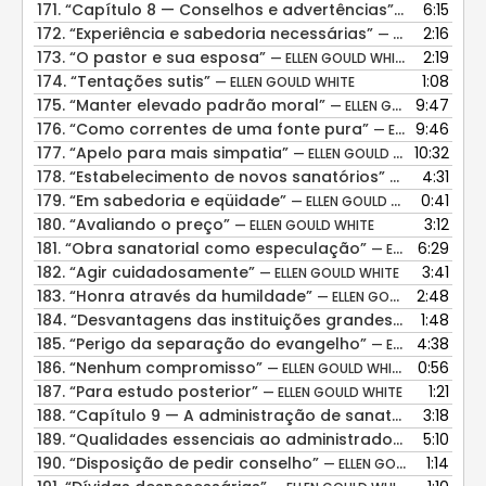
171.
“Capítulo 8 — Conselhos e advertências”
6:15
— ELLEN GOU
172.
“Experiência e sabedoria necessárias”
2:16
— ELLEN GOULD WHITE
173.
“O pastor e sua esposa”
2:19
— ELLEN GOULD WHITE
174.
“Tentações sutis”
1:08
— ELLEN GOULD WHITE
175.
“Manter elevado padrão moral”
9:47
— ELLEN GOULD WHITE
176.
“Como correntes de uma fonte pura”
9:46
— ELLEN GOULD WHITE
177.
“Apelo para mais simpatia”
10:32
— ELLEN GOULD WHITE
178.
“Estabelecimento de novos sanatórios”
4:31
— ELLEN GOULD
179.
“Em sabedoria e eqüidade”
0:41
— ELLEN GOULD WHITE
180.
“Avaliando o preço”
3:12
— ELLEN GOULD WHITE
181.
“Obra sanatorial como especulação”
6:29
— ELLEN GOULD WHITE
182.
“Agir cuidadosamente”
3:41
— ELLEN GOULD WHITE
183.
“Honra através da humildade”
2:48
— ELLEN GOULD WHITE
184.
“Desvantagens das instituições grandes”
1:48
— ELLEN GOU
185.
“Perigo da separação do evangelho”
4:38
— ELLEN GOULD WHITE
186.
“Nenhum compromisso”
0:56
— ELLEN GOULD WHITE
187.
“Para estudo posterior”
1:21
— ELLEN GOULD WHITE
188.
“Capítulo 9 — A administração de sanatórios”
3:18
— ELL
189.
“Qualidades essenciais ao administrador”
5:10
— ELLEN GO
190.
“Disposição de pedir conselho”
1:14
— ELLEN GOULD WHITE