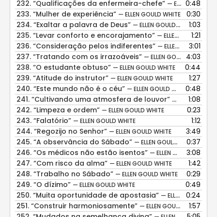
232.
“Qualificações da enfermeira-chefe”
0:48
— ELLEN GOULD WHITE
233.
“Mulher de experiência”
0:30
— ELLEN GOULD WHITE
234.
“Exaltar a palavra de Deus”
1:03
— ELLEN GOULD WHITE
235.
“Levar conforto e encorajamento”
1:21
— ELLEN GOULD WHITE
236.
“Consideração pelos indiferentes”
3:01
— ELLEN GOULD WHITE
237.
“Tratando com os irrazoáveis”
4:03
— ELLEN GOULD WHITE
238.
“O estudante obtuso”
0:44
— ELLEN GOULD WHITE
239.
“Atitude do instrutor”
1:27
— ELLEN GOULD WHITE
240.
“Este mundo não é o céu”
0:48
— ELLEN GOULD WHITE
241.
“Cultivando uma atmosfera de louvor”
1:08
— ELLEN GOULD
242.
“Limpeza e ordem”
0:23
— ELLEN GOULD WHITE
243.
“Falatório”
1:12
— ELLEN GOULD WHITE
244.
“Regozijo no Senhor”
3:49
— ELLEN GOULD WHITE
245.
“A observância do Sábado”
0:37
— ELLEN GOULD WHITE
246.
“Os médicos não estão isentos”
3:08
— ELLEN GOULD WHITE
247.
“Com risco da alma”
1:42
— ELLEN GOULD WHITE
248.
“Trabalho no Sábado”
0:29
— ELLEN GOULD WHITE
249.
“O dízimo”
0:49
— ELLEN GOULD WHITE
250.
“Muita oportunidade de apostasia”
0:24
— ELLEN GOULD WHITE
251.
“Construir harmoniosamente”
1:57
— ELLEN GOULD WHITE
252.
“Mudados na semelhança divina”
5:05
— ELLEN GOULD WHITE