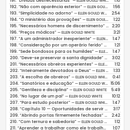
191.
“Dívidas desnecessárias”
1:10
— ELLEN GOULD WHITE
192.
“Não com aparência exterior”
1:56
— ELLEN GOULD WHITE
193.
“Simplicidade no adorno”
2:54
— ELLEN GOULD WHITE
194.
“O ministério das provações”
1:22
— ELLEN GOULD WHITE
195.
“Necessários homens de discernimento”
2:20
— ELLEN GOUL
196.
“Preços módicos”
3:21
— ELLEN GOULD WHITE
197.
“A um administrador inexperiente”
1:47
— ELLEN GOULD WHITE
198.
“Consideração por um operário ferido”
1:21
— ELLEN GOULD
199.
“Sede bondosos para os humildes”
1:47
— ELLEN GOULD WHITE
200.
“Deve-se preservar a santa dignidade”
3:02
— ELLEN GOUL
201.
“Necessários obreiros experientes”
1:12
— ELLEN GOULD WHITE
202.
“Inteiramente devotados a Deus”
1:33
— ELLEN GOULD WHITE
203.
“A escolha de obreiros”
0:41
— ELLEN GOULD WHITE
204.
“Sanatórios e educação”
15:06
— ELLEN GOULD WHITE
205.
“Gentileza e disciplina”
5:49
— ELLEN GOULD WHITE
206.
“No lugar de um pai”
10:12
— ELLEN GOULD WHITE
207.
“Para estudo posterior”
1:47
— ELLEN GOULD WHITE
208.
“Capítulo 10 — Oportunidades de servir nos hospitais e sanatórios”
3:17
209.
“Abrindo portas firmemente fechadas”
2:42
— ELLEN GOUL
210.
“Com ternura e sabedoria”
1:12
— ELLEN GOULD WHITE
211.
“Aprender a trabalhar como ele trabalhou”
1:07
— ELLEN G