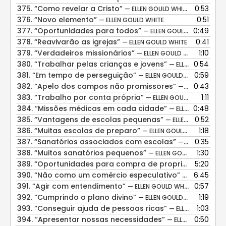
375.
“Como revelar a Cristo”
0:53
— ELLEN GOULD WHITE
376.
“Novo elemento”
0:51
— ELLEN GOULD WHITE
377.
“Oportunidades para todos”
0:49
— ELLEN GOULD WHITE
378.
“Reavivarão as igrejas”
0:41
— ELLEN GOULD WHITE
379.
“Verdadeiros missionários”
1:10
— ELLEN GOULD WHITE
380.
“Trabalhar pelas crianças e jovens”
0:54
— ELLEN GOULD WHITE
381.
“Em tempo de perseguição”
0:59
— ELLEN GOULD WHITE
382.
“Apelo dos campos não promissores”
0:43
— ELLEN GOULD WHITE
383.
“Trabalho por conta própria”
1:11
— ELLEN GOULD WHITE
384.
“Missões médicas em cada cidade”
0:48
— ELLEN GOULD WHITE
385.
“Vantagens de escolas pequenas”
0:52
— ELLEN GOULD WHITE
386.
“Muitas escolas de preparo”
1:18
— ELLEN GOULD WHITE
387.
“Sanatórios associados com escolas”
0:35
— ELLEN GOULD WHITE
388.
“Muitos sanatórios pequenos”
1:30
— ELLEN GOULD WHITE
389.
“Oportunidades para compra de propriedades para sanatório”
5:20
390.
“Não como um comércio especulativo”
6:45
— ELLEN GOUL
391.
“Agir com entendimento”
0:57
— ELLEN GOULD WHITE
392.
“Cumprindo o plano divino”
1:19
— ELLEN GOULD WHITE
393.
“Conseguir ajuda de pessoas ricas”
1:03
— ELLEN GOULD WHITE
394.
“Apresentar nossas necessidades”
0:50
— ELLEN GOULD WHITE