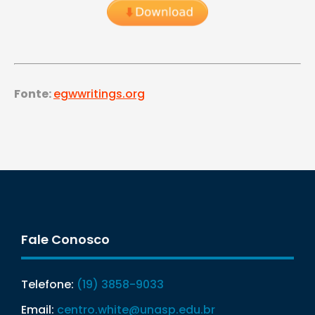
Fonte:
egwwritings.org
Fale Conosco
Telefone:
(19) 3858-9033
Email:
centro.white@unasp.edu.br