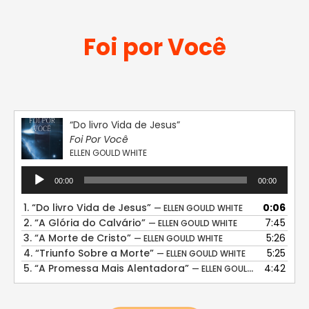
Foi por Você
“Do livro Vida de Jesus”
Foi Por Você
ELLEN GOULD WHITE
Tocador
00:00
00:00
de
áudio
1.
“Do livro Vida de Jesus”
0:06
— ELLEN GOULD WHITE
2.
“A Glória do Calvário”
7:45
— ELLEN GOULD WHITE
3.
“A Morte de Cristo”
5:26
— ELLEN GOULD WHITE
4.
“Triunfo Sobre a Morte”
5:25
— ELLEN GOULD WHITE
5.
“A Promessa Mais Alentadora”
4:42
— ELLEN GOULD WHITE