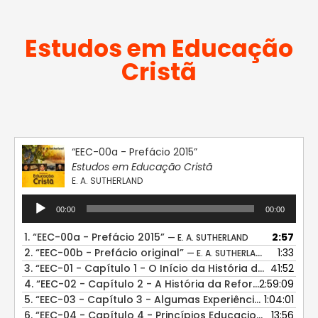
Estudos em Educação
Cristã
“EEC-00a - Prefácio 2015”
Estudos em Educação Cristã
E. A. SUTHERLAND
Tocador
00:00
00:00
de
áudio
1.
“EEC-00a - Prefácio 2015”
2:57
— E. A. SUTHERLAND
2.
“EEC-00b - Prefácio original”
1:33
— E. A. SUTHERLAND
3.
“EEC-01 - Capítulo 1 - O Início da História da Educação nos Estados Unidos”
41:52
4.
“EEC-02 - Capítulo 2 - A História da Reforma Educacional Antes de 1844”
2:59:09
5.
“EEC-03 - Capítulo 3 - Algumas Experiências Educacionais dos Adventistas do Sétimo Dia”
1:04:01
6.
“EEC-04 - Capítulo 4 - Princípios Educacionais”
13:56
— E. A.