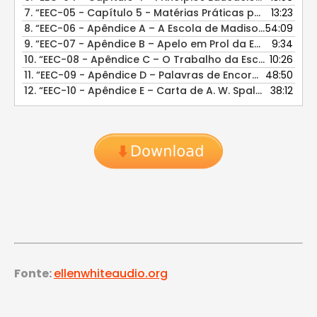
7.
“EEC-05 - Capítulo 5 - Matérias Práticas para o Currículo”
13:23
8.
“EEC-06 - Apêndice A – A Escola de Madison”
54:09
— E. A. SU
9.
“EEC-07 - Apêndice B – Apelo em Prol da Escola de Madison”
9:34
10.
“EEC-08 - Apêndice C – O Trabalho da Escola de Madison”
10:26
11.
“EEC-09 - Apêndice D – Palavras de Encorajamento para Obreiros de Sustento Próprio”
48:50
12.
“EEC-10 - Apêndice E – Carta de A. W. Spalding”
38:12
— E. A.
Fonte:
ellenwhiteaudio.org