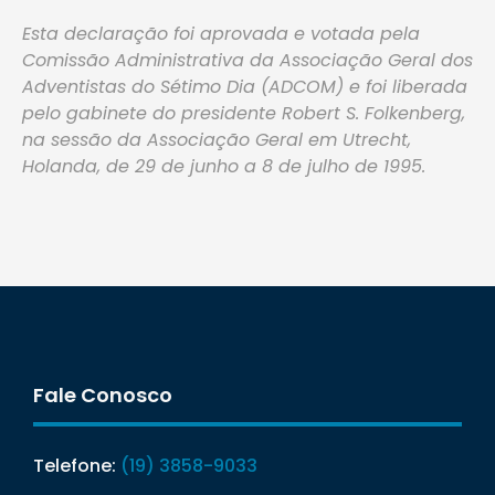
Esta declaração foi aprovada e votada pela
Comissão Administrativa da Associação Geral dos
Adventistas do Sétimo Dia (ADCOM) e foi liberada
pelo gabinete do presidente Robert S. Folkenberg,
na sessão da Associação Geral em Utrecht,
Holanda, de 29 de junho a 8 de julho de 1995.
Fale Conosco
Telefone:
(19) 3858-9033