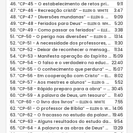
46.
“CP-45 - O estabelecimento de retos princípios na juventude”
9:11
47.
“CP-46 - Recreação cristã”
3:47
— ELLEN G. WHITE
48.
“CP-47 - Diversões mundanas”
9:09
— ELLEN G. WHITE
49.
“CP-48 - Feriados para Deus”
5:20
— ELLEN G. WHITE
50.
“CP-49 - Como passar os feriados”
3:38
— ELLEN G. WHITE
51.
“CP-50 - O perigo nas diversões”
13:14
— ELLEN G. WHITE
52.
“CP-51 - A necessidade dos professores, do auxílio do Espírito Santo”
11:30
53.
“CP-52 - Deixar de reconhecer o mensageiro de Deus”
11:34
54.
“CP-53 - Manifesta operação do Espírito Santo”
15:09
— EL
55.
“CP-54 - O falso e o verdadeiro na educação”
22:40
— ELLE
56.
“CP-55 - O conhecimento que perdura”
15:07
— ELLEN G. WHITE
57.
“CP-56 - Em cooperação com Cristo”
8:02
— ELLEN G. WHITE
58.
“CP-57 - Aos mestres e alunos”
5:52
— ELLEN G. WHITE
59.
“CP-58 - Rápido preparo para a obra”
30:45
— ELLEN G. WHITE
60.
“CP-59 - A palavra de Deus, um tesouro”
11:40
— ELLEN G. WH
61.
“CP-60 - O livro dos livros”
7:55
— ELLEN G. WHITE
62.
“CP-61 - O professor de Bíblia”
14:06
— ELLEN G. WHITE
63.
“CP-62 - O fracasso no estudo da palavra de Deus”
19:46
64.
“CP-63 - Alguns resultados do estudo da Bíblia”
9:54
— EL
65.
“CP-64 - A palavra e as obras de Deus”
13:29
— ELLEN G. WHI