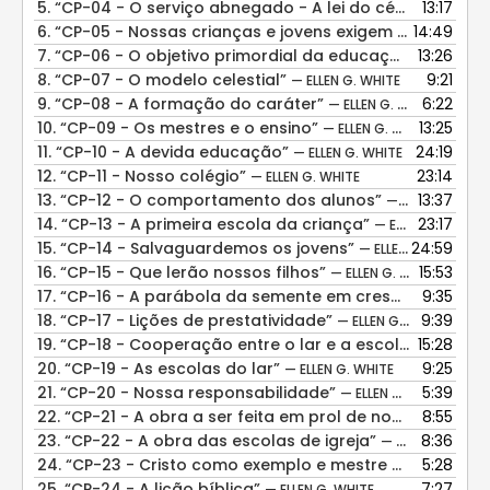
5.
“CP-04 - O serviço abnegado - A lei do céu”
13:17
— ELLEN G.
6.
“CP-05 - Nossas crianças e jovens exigem o nosso cuidado”
14:49
7.
“CP-06 - O objetivo primordial da educação”
13:26
— ELLEN G
8.
“CP-07 - O modelo celestial”
9:21
— ELLEN G. WHITE
9.
“CP-08 - A formação do caráter”
6:22
— ELLEN G. WHITE
10.
“CP-09 - Os mestres e o ensino”
13:25
— ELLEN G. WHITE
11.
“CP-10 - A devida educação”
24:19
— ELLEN G. WHITE
12.
“CP-11 - Nosso colégio”
23:14
— ELLEN G. WHITE
13.
“CP-12 - O comportamento dos alunos”
13:37
— ELLEN G. WHITE
14.
“CP-13 - A primeira escola da criança”
23:17
— ELLEN G. WHITE
15.
“CP-14 - Salvaguardemos os jovens”
24:59
— ELLEN G. WHITE
16.
“CP-15 - Que lerão nossos filhos”
15:53
— ELLEN G. WHITE
17.
“CP-16 - A parábola da semente em crescimento”
9:35
— E
18.
“CP-17 - Lições de prestatividade”
9:39
— ELLEN G. WHITE
19.
“CP-18 - Cooperação entre o lar e a escola”
15:28
— ELLEN G.
20.
“CP-19 - As escolas do lar”
9:25
— ELLEN G. WHITE
21.
“CP-20 - Nossa responsabilidade”
5:39
— ELLEN G. WHITE
22.
“CP-21 - A obra a ser feita em prol de nossos filhos”
8:55
23.
“CP-22 - A obra das escolas de igreja”
8:36
— ELLEN G. WHITE
24.
“CP-23 - Cristo como exemplo e mestre de jovens”
5:28
—
25.
“CP-24 - A lição bíblica”
7:27
— ELLEN G. WHITE