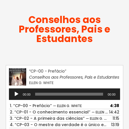
Conselhos aos
Professores, Pais e
Estudantes
“CP-00 - Prefácio”
Conselhos aos Professores, Pais e Estudantes
ELLEN G. WHITE
Tocador
00:00
00:00
de
áudio
1.
“CP-00 - Prefácio”
4:38
— ELLEN G. WHITE
2.
“CP-01 - O conhecimento essencial”
14:42
— ELLEN G. WHITE
3.
“CP-02 - A primeira das ciências”
11:15
— ELLEN G. WHITE
4.
“CP-03 - O mestre da verdade é o único educador seguro”
13:19