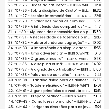
26.
“CP-25 - Lições da natureza”
11:31
— ELLEN G. WHITE
27.
“CP-26 - Sob a disciplina de Cristo”
18:32
— ELLEN G. WHITE
28.
“CP-27 - Escolas intermediárias”
22:11
— ELLEN G. WHITE
29.
“CP-28 - O valor das matérias comuns”
9:14
— ELLEN G. WHI
30.
“CP-29 - A influência das companhias”
14:17
— ELLEN G. WHITE
31.
“CP-30 - Algumas das necessidades do professor cristão”
15:50
32.
“CP-31 - A necessidade de fazermos o melhor que nos seja possível”
21:15
33.
“CP-32 - Mais profunda consagração”
10:02
— ELLEN G. WHITE
34.
“CP-33 - A importância da simplicidade”
5:55
— ELLEN G. WH
35.
“CP-34 - Uma advertência”
6:16
— ELLEN G. WHITE
36.
“CP-35 - O grande mestre”
9:58
— ELLEN G. WHITE
37.
“CP-36 - A disciplina cristã”
14:02
— ELLEN G. WHITE
38.
“CP-37 - A dignidade do trabalho”
15:06
— ELLEN G. WHITE
39.
“CP-38 - Palavras de conselho”
7:41
— ELLEN G. WHITE
40.
“CP-39 - Trabalho físico para os alunos”
16:56
— ELLEN G. WH
41.
“CP-40 - Saúde e eficiência”
15:01
— ELLEN G. WHITE
42.
“CP-41 - Alguns princípios do vestuário saudável”
10:13
— 
43.
“CP-42 - Preparo prático”
23:18
— ELLEN G. WHITE
44.
“CP-43 - Como luzes no mundo”
7:28
— ELLEN G. WHITE
45.
“CP-44 - Perigosas diversões para os jovens”
11:21
— ELLEN