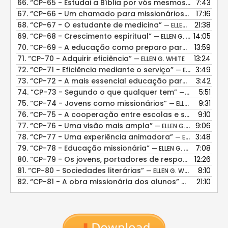
66.
“CP-65 - Estudai a Bíblia por vós mesmos”
7:43
— ELLEN G. 
67.
“CP-66 - Um chamado para missionários médico-evangelistas”
17:16
68.
“CP-67 - O estudante de medicina”
21:38
— ELLEN G. WHITE
69.
“CP-68 - Crescimento espiritual”
14:05
— ELLEN G. WHITE
70.
“CP-69 - A educação como preparo para o serviço”
13:59
71.
“CP-70 - Adquirir eficiência”
13:24
— ELLEN G. WHITE
72.
“CP-71 - Eficiência mediante o serviço”
3:49
— ELLEN G. WHITE
73.
“CP-72 - A mais essencial educação para obreiros evangélicos”
3:42
74.
“CP-73 - Segundo o que qualquer tem”
5:51
— ELLEN G. WHITE
75.
“CP-74 - Jovens como missionários”
9:31
— ELLEN G. WHITE
76.
“CP-75 - A cooperação entre escolas e sanatórios”
9:10
77.
“CP-76 - Uma visão mais ampla”
9:06
— ELLEN G. WHITE
78.
“CP-77 - Uma experiência animadora”
3:48
— ELLEN G. WHITE
79.
“CP-78 - Educação missionária”
7:08
— ELLEN G. WHITE
80.
“CP-79 - Os jovens, portadores de responsabilidades”
12:26
81.
“CP-80 - Sociedades literárias”
8:10
— ELLEN G. WHITE
82.
“CP-81 - A obra missionária dos alunos”
21:10
— ELLEN G. WHI