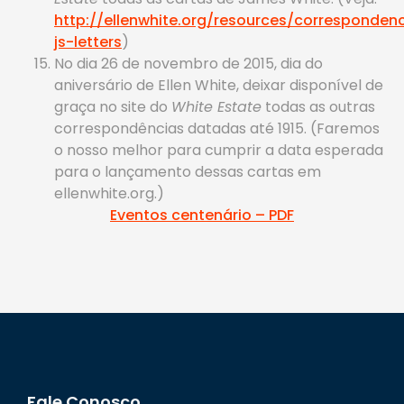
http://ellenwhite.org/resources/corresponden
js-letters
)
No dia 26 de novembro de 2015, dia do
aniversário de Ellen White, deixar disponível de
graça no site do
White Estate
todas as outras
correspondências datadas até 1915. (Faremos
o nosso melhor para cumprir a data esperada
para o lançamento dessas cartas em
ellenwhite.org.)
Eventos centenário – PDF
Fale Conosco