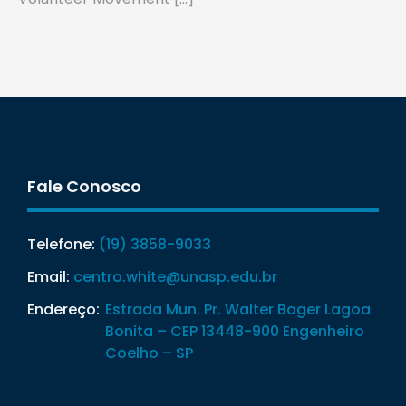
Fale Conosco
Telefone:
(19) 3858-9033
Email:
centro.white@unasp.edu.br
Endereço:
Estrada Mun. Pr. Walter Boger Lagoa
Bonita – CEP 13448-900 Engenheiro
Coelho – SP