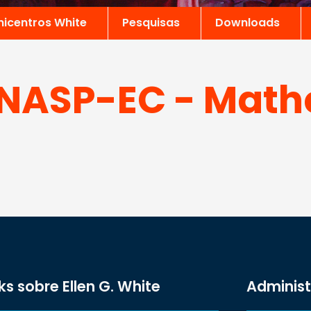
nicentros White
Pesquisas
Downloads
NASP-EC - Mathe
ks sobre Ellen G. White
Adminis