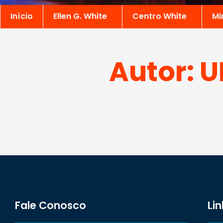
Início
Ellen G. White
Centro White
Mi
Autor:
U
Fale Conosco
Lin