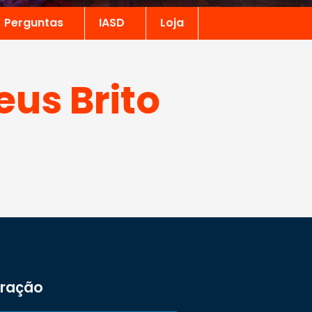
Perguntas
IASD
Loja
us Brito
tração