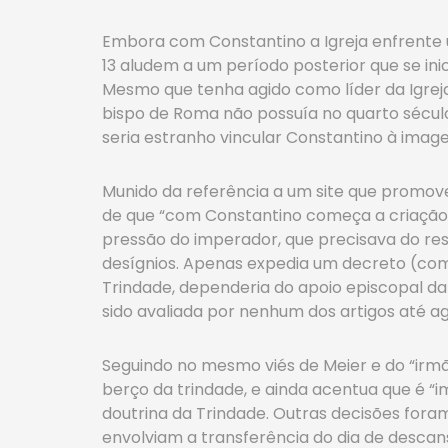
Embora com Constantino a Igreja enfrente 
13 aludem a um período posterior que se ini
Mesmo que tenha agido como líder da Igreja
bispo de Roma não possuía no quarto século
seria estranho vincular Constantino à imag
Munido da referência a um site que promov
de que “com Constantino começa a criação 
pressão do imperador, que precisava do resp
desígnios. Apenas expedia um decreto (como 
Trindade, dependeria do apoio episcopal da 
sido avaliada por nenhum dos artigos até a
Seguindo no mesmo viés de Meier e do “irmã
berço da trindade, e ainda acentua que é 
doutrina da Trindade. Outras decisões foram
envolviam a transferência do dia de desca