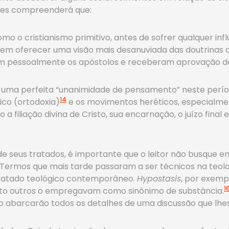
res compreenderá que:
o o cristianismo primitivo, antes de sofrer qualquer inf
dem oferecer uma visão mais desanuviada das doutrinas a
 pessoalmente os apóstolos e receberam aprovação des
uma perfeita “unanimidade de pensamento” neste período
14
ico (ortodoxia)
e os movimentos heréticos, especialmen
a filiação divina de Cristo, sua encarnação, o juízo fina
l de seus tratados, é importante que o leitor não busqu
 Termos que mais tarde passaram a ser técnicos na teol
tratado teológico contemporâneo.
Hypostasis
, por exemp
1
anto outros o empregavam como sinônimo de substância.
o abarcarão todos os detalhes de uma discussão que lhes