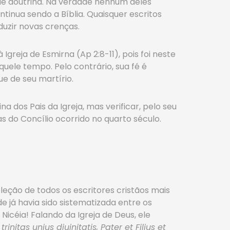
 de doutrina. Na verdade nenhum deles
ntinua sendo a Bíblia. Quaisquer escritos
duzir novas crenças.
greja de Esmirna (Ap 2:8-11), pois foi neste
ele tempo. Pelo contrário, sua fé é
e de seu martírio.
 dos Pais da Igreja, mas verificar, pelo seu
s do Concílio ocorrido no quarto século.
eção de todos os escritores cristãos mais
de já havia sido sistematizada entre os
e Nicéia! Falando da Igreja de Deus, ele
trinitas unius diuinitatis, Pater et Filius et