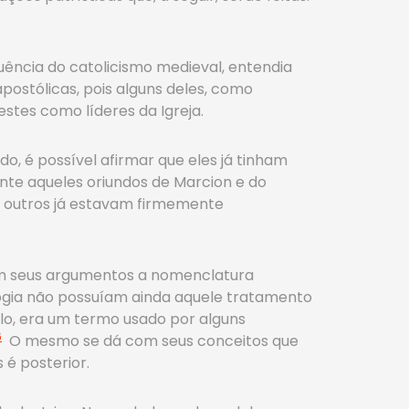
luência do catolicismo medieval, entendia
postólicas, pois alguns deles, como
tes como líderes da Igreja.
, é possível afirmar que eles já tinham
te aqueles oriundos de Marcion e do
l e outros já estavam firmemente
e em seus argumentos a nomenclatura
ogia não possuíam ainda aquele tratamento
lo, era um termo usado por alguns
6
O mesmo se dá com seus conceitos que
 é posterior.