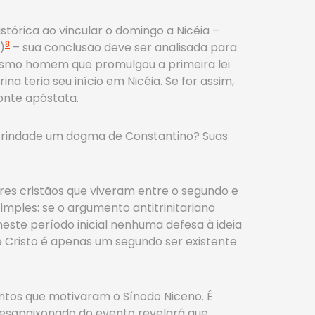
tórica ao vincular o domingo a Nicéia –
8
)
– sua conclusão deve ser analisada para
esmo homem que promulgou a primeira lei
ina teria seu início em Nicéia. Se for assim,
onte apóstata.
a a Trindade um dogma de Constantino? Suas
res cristãos que viveram entre o segundo e
simples: se o argumento antitrinitariano
este período inicial nenhuma defesa à ideia
e Cristo é apenas um segundo ser existente
ntos que motivaram o Sínodo Niceno. É
desapaixonado do evento revelará que