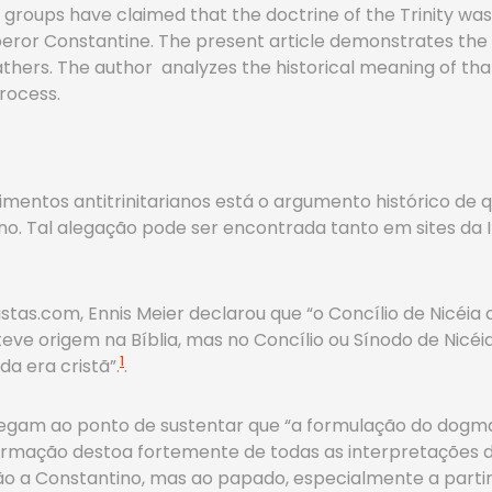
an groups have claimed that the doctrine of the Trinity wa
ror Constantine. The present article demonstrates the ex
athers. The author analyzes the historical meaning of tha
process.
mentos antitrinitarianos está o argumento histórico de qu
no. Tal alegação pode ser encontrada tanto em sites da 
tas.com, Ennis Meier declarou que “o Concílio de Nicéia
ve origem na Bíblia, mas no Concílio ou Sínodo de Nicéia,
1
da era cristã”.
.
egam ao ponto de sustentar que “a formulação do dogma
irmação destoa fortemente de todas as interpretações d
o a Constantino, mas ao papado, especialmente a partir 