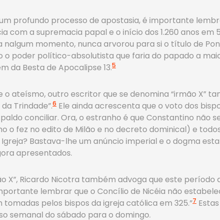
um profundo processo de apostasia, é importante lembr
cia com a supremacia papal e o início dos 1.260 anos em 
 nalgum momento, nunca arvorou para si o título de Pont
 o poder político-absolutista que faria do papado a mai
5
em da Besta de Apocalipse 13.
e o ateísmo, outro escritor que se denomina “irmão X” 
6
da Trindade”.
Ele ainda acrescenta que o voto dos bispos
aldo conciliar. Ora, o estranho é que Constantino não se
o fez no edito de Milão e no decreto dominical) e todos 
Igreja? Bastava-lhe um anúncio imperial e o dogma estari
gora apresentados.
o X”, Ricardo Nicotra também advoga que este período de 
“importante lembrar que o Concílio de Nicéia não estabe
7
 tomadas pelos bispos da igreja católica em 325.”
Estas
nso semanal do sábado para o domingo.