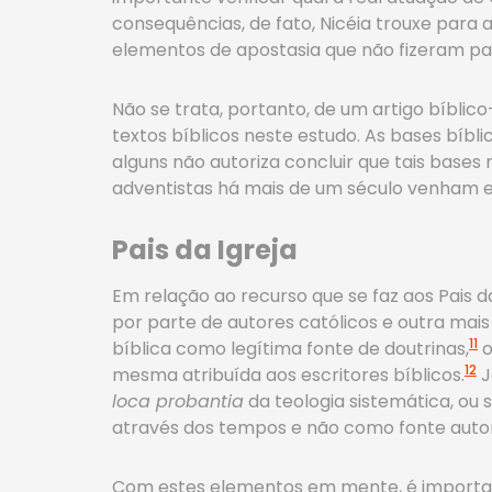
consequências, de fato, Nicéia trouxe para a
elementos de apostasia que não fizeram pa
Não se trata, portanto, de um artigo bíblic
textos bíblicos neste estudo. As bases bíb
alguns não autoriza concluir que tais bas
adventistas há mais de um século venham ev
Pais da Igreja
Em relação ao recurso que se faz aos Pais da
por parte de autores católicos e outra mais
11
bíblica como legítima fonte de doutrinas,
o
12
mesma atribuída aos escritores bíblicos.
J
loca probantia
da teologia sistemática, ou
através dos tempos e não como fonte autor
Com estes elementos em mente, é importante