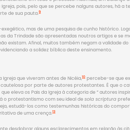
 Igreja, pois, pelo que se percebe nalguns autores, há a 
9
rte de sua pauta.
o-exegético, mas de uma pesquisa de cunho histórico. Log
licas da Trindade são apresentadas noutros artigos e se 
es não existam. Afinal, muitos também negam a validade 
idenciando a solidez bíblica deste ensinamento.
10
 Igreja que viveram antes de Nicéia,
percebe-se que ex
 cautelosa por parte de autores protestantes. É que o c
 que eleva os Pais da Igreja à categoria de “ autores insp
á o protestantismo com seu ideal de
sola scriptura
prefe
 seja, estudá-los como testemunhas históricas do compo
13
itativa de uma crença.
 desdobrar alguns esclarecimentos em relação às citaçõe