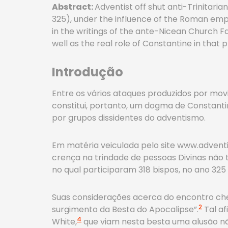
Abstract:
Adventist off shut anti-Trinitari
325), under the influence of the Roman empe
in the writings of the ante-Nicean Church F
well as the real role of Constantine in that 
Introdução
Entre os vários ataques produzidos por movi
constitui, portanto, um dogma de Constanti
por grupos dissidentes do adventismo.
Em matéria veiculada pelo site www.adventis
crença na trindade de pessoas Divinas não te
no qual participaram 318 bispos, no ano 325 
Suas considerações acerca do encontro ch
2
surgimento da Besta do Apocalipse”.
Tal af
4
White,
que viam nesta besta uma alusão nã