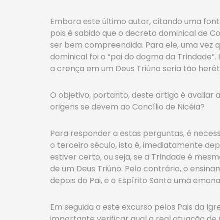
Embora este último autor, citando uma fonte
pois é sabido que o decreto dominical de Co
ser bem compreendida. Para ele, uma vez q
dominical foi o “pai do dogma da Trindade”. I
a crença em um Deus Triúno seria tão herét
O objetivo, portanto, deste artigo é avalia
origens se devem ao Concílio de Nicéia?
Para responder a estas perguntas, é necess
o terceiro século, isto é, imediatamente dep
estiver certo, ou seja, se a Trindade é me
de um Deus Triúno. Pelo contrário, o ensin
depois do Pai, e o Espírito Santo uma ema
Em seguida a este excurso pelos Pais da I
importante verificar qual a real atuação 