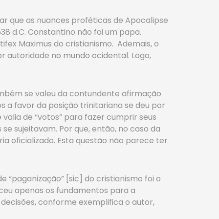
ar que as nuances proféticas de Apocalipse
538 d.C. Constantino não foi um papa.
ifex Maximus do cristianismo. Ademais, o
or autoridade no mundo ocidental. Logo,
também se valeu da contundente afirmação
 a favor da posição trinitariana se deu por
 valia de “votos” para fazer cumprir seus
se sujeitavam. Por que, então, no caso da
a oficializado. Esta questão não parece ter
“paganização” [sic] do cristianismo foi o
leceu apenas os fundamentos para a
 decisões, conforme exemplifica o autor,