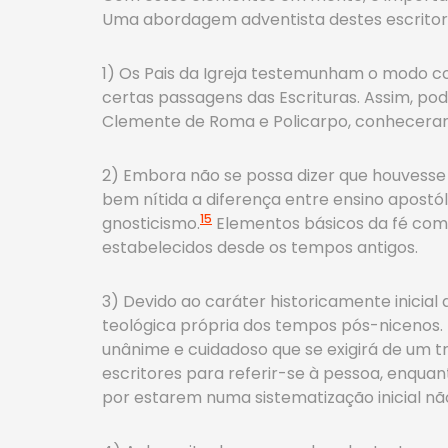
Uma abordagem adventista destes escrito
1) Os Pais da Igreja testemunham o modo com
certas passagens das Escrituras. Assim, po
Clemente de Roma e Policarpo, conheceram
2) Embora não se possa dizer que houvesse 
bem nítida a diferença entre ensino apostól
15
gnosticismo.
Elementos básicos da fé como 
estabelecidos desde os tempos antigos.
3) Devido ao caráter historicamente inicia
teológica própria dos tempos pós-nicenos.
unânime e cuidadoso que se exigirá de um 
escritores para referir-se à pessoa, enqu
por estarem numa sistematização inicial nã