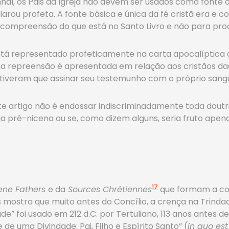
hal, os Pais da Igreja não devem ser usados como fonte
larou profeta. A fonte básica e única da fé cristã era e co
a compreensão do que está no Santo Livro e não para pro
tá representado profeticamente na carta apocalíptica à I
a repreensão é apresentada em relação aos cristãos daqu
s tiveram que assinar seu testemunho com o próprio sangu
e artigo não é endossar indiscriminadamente toda doutrina
ja pré-nicena ou se, como dizem alguns, seria fruto apena
17
ene Fathers
e da
Sources Chrétiennes
que formam a col
os mostra que muito antes do Concílio, a crença na Trinda
ade” foi usado em 212 d.C. por Tertuliano, 113 anos antes d
de uma Divindade: Pai, Filho e Espírito Santo” (
in quo est 