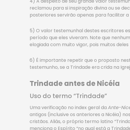
4) A despeito de seu grande valor testemun
reclamou para si inspiração divina ou se dec
posteriores servirão apenas para facilitar 
5) O valor testemunhal destes escritores es
período que eles viveram. Note que nenhum
elogiada com muito vigor, pois muitos dele
6) É importante repetir que o proposto nest
testemunho, se a Trindade era crida na Igre
Trindade antes de Nicéia
Uso do termo “Trindade”
Uma verificação no index geral da
Ante-Nic
antigos (inclusive os anteriores a Nicéia) n
cristãos. Aliás, o próprio termo latino “Trind
menciona o Espírito “no qual está a Trindade 