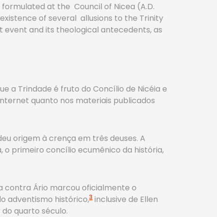
s formulated at the Council of Nicea (A.D.
istence of several allusions to the Trinity
t event and its theological antecedents, as
e a Trindade é fruto do Concílio de Nicéia e
Internet quanto nos materiais publicados
 deu origem à crença em três deuses. A
 o primeiro concílio ecumênico da história,
 contra Ário marcou oficialmente o
3
o adventismo histórico,
inclusive de Ellen
do quarto século.