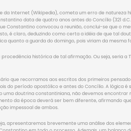
 da Internet (Wikipedia), cometa um erro de natureza his
nstantino data de quatro anos antes do Concílio (321 d.C.
ue Constantino convocou a reunião, conclui-se que o m
sto, é claro, deduzindo como certa a idéia de que tal doutr
ica quanto a guarda do domingo, pois viriam da mesma f
r a procedência histórica de tal afirmação. Ou seja, seri
ário que recorramos aos escritos dos primeiros pensado
ois do período apostólico e antes do Concílio. A lógica é 
smo uma doutrina constantiniana, não devemos encontrar n
amento da época deverá ser bem diferente, afirmando qu
nação impessoal de ambos.
greja, apresentaremos brevemente uma análise dos eleme
de Constantino em todo o processo. Ademais, um balanço 