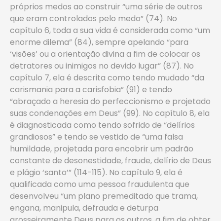
próprios medos ao construir “uma série de outros
que eram controlados pelo medo” (74). No
capítulo 6, toda a sua vida é considerada como “um
enorme dilema” (84), sempre apelando “para
‘visões’ ou a orientação divina a fim de colocar os
detratores ou inimigos no devido lugar” (87). No
capítulo 7, ela é descrita como tendo mudado “da
carismania para a carisfobia” (91) e tendo
“abraçado a heresia do perfeccionismo e projetado
suas condenações em Deus” (99). No capítulo 8, ela
é diagnosticada como tendo sofrido de “delírios
grandiosos” e tendo se vestido de “uma falsa
humildade, projetada para encobrir um padrão
constante de desonestidade, fraude, delírio de Deus
e plágio ‘santo’” (114-115). No capítulo 9, ela é
qualificada como uma pessoa fraudulenta que
desenvolveu “um plano premeditado que trama,
engana, manipula, defrauda e deturpa
grosseiramente Deus para os outros, a fim de obter