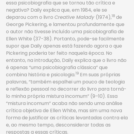
essa psicobiografia que se tornou tão crítica e
negativa? Daily explica que, em 1984, ele se
18
deparou com o livro
Creative Malady
(1974),
de
George Pickering, e lamentou profundamente que
o autor não tivesse incluído uma psicobiografia ­de
Ellen White (37-38). Portanto, pode-se facilmente
supor que Daily apenas está fazendo agora o que
Pickering poderia ter feito naquela época. No
entanto, na introdução, Daily explica que o livro não
é apenas “uma psicobiografia clássica” que
19
combina história e psicologia.
Em suas próprias
palavras, “também espalhei um pouco de teologia
e reflexão pessoal no decorrer do livro para torná-
lo minha própria mistura incomum” (9–10). Essa
“mistura incomum” acaba não sendo uma análise
crítica objetiva de Ellen White, mas sim uma nova
forma de justificar as críticas levantadas contra ela
e, ao mesmo tempo, desconsiderar todas as
respostas a essas críticas.