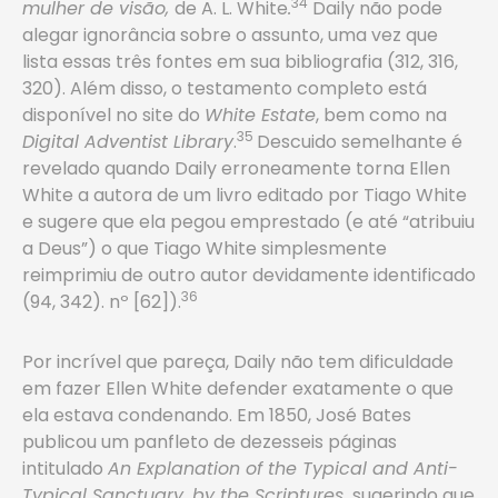
34
mulher de visão,
de A. L. White
.
Daily não pode
alegar ignorância sobre o assunto, uma vez que
lista essas três fontes em sua bibliografia (312, 316,
320). Além disso, o testamento completo está
disponível no site do
White Estate
, bem como na
35
Digital Adventist Library
.
Descuido semelhante é
revelado quando Daily erroneamente torna Ellen
White a autora de um livro editado por Tiago White
e sugere que ela pegou emprestado (e até “atribuiu
a Deus”) o que Tiago White simplesmente
reimprimiu de outro autor devidamente identificado
36
(94, 342). nº [62]).
Por incrível que pareça, Daily não tem dificuldade
em fazer Ellen White defender exatamente o que
ela estava condenando. Em 1850, José Bates
publicou um panfleto de dezesseis páginas
intitulado
An Explanation of the Typical and Anti-
Typical Sanctuary, by the Scriptures,
sugerindo que