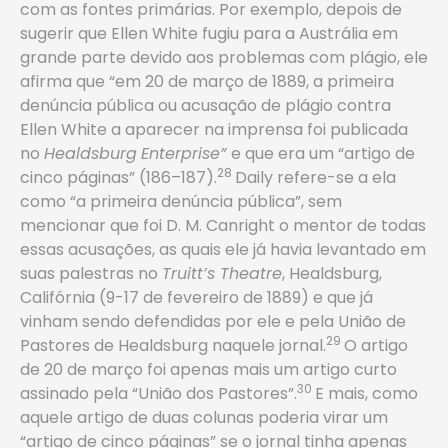
com as fontes primárias. Por exemplo, depois de
sugerir que Ellen White fugiu para a Austrália em
grande parte devido aos problemas com plágio, ele
afirma que “em 20 de março de 1889, a primeira
denúncia pública ou acusação de plágio contra
Ellen White a aparecer na imprensa foi publicada
no
Healdsburg
Enterprise”
e que era um “artigo de
28
cinco páginas” (186–187).
Daily refere-se a ela
como “a primeira denúncia pública”, sem
mencionar ­que foi D. M. Canright o mentor de todas
essas acusações, as quais ele já havia levantado em
suas palestras no
Truitt’s Theatre
, Healdsburg,
Califórnia (9-17 de fevereiro de 1889) e que já
vinham sendo defendidas por ele e pela União de
29
Pastores de Healdsburg naquele jornal.
O artigo
de 20 de março foi apenas mais um artigo curto
30
assinado pela “União dos Pastores”.
E mais, como
aquele artigo de duas colunas poderia virar um
“artigo de cinco páginas” se o jornal tinha apenas