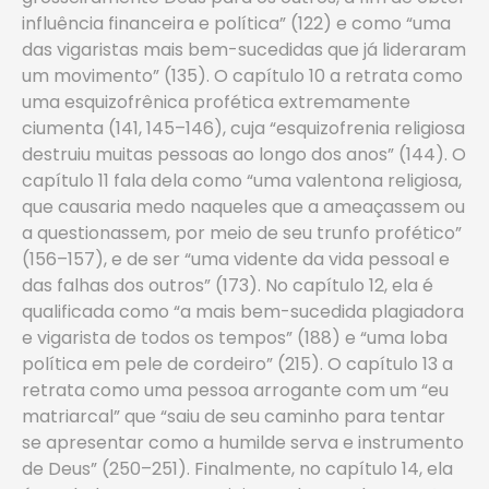
influência financeira e política” (122) e como “uma
das vigaristas mais bem-sucedidas que já lideraram
um movimento” (135). O capítulo 10 a retrata como
uma esquizofrênica profética extremamente
ciumenta (141, 145–146), cuja “esquizofrenia religiosa
destruiu muitas pessoas ao longo dos anos” (144). O
capítulo 11 fala dela como “uma valentona religiosa,
que causaria medo naqueles que a ameaçassem ou
a questionassem, por meio de seu trunfo profético”
(156–157), e de ser “uma vidente da vida pessoal e
das falhas dos outros” (173). No capítulo 12, ela é
qualificada como “a mais bem-sucedida plagiadora
e vigarista de todos os tempos” (188) e “uma loba
política em pele de cordeiro” (215). O capítulo 13 a
retrata como uma pessoa arrogante com um “eu
matriarcal” que “saiu de seu caminho para tentar
se apresentar ­como a humilde serva e instrumento
de Deus” (250–251). Finalmente, no capítulo 14, ela