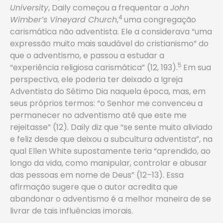
University
, Daily começou a frequentar a
John
4
Wimber’s Vineyard Church
,
uma congregação
carismática não adventista. Ele a considerava “uma
expressão muito mais saudável do cristianismo” do
que o adventismo, e passou a estudar a
5
“experiência religiosa carismática” (12, 193).
Em sua
perspectiva, ele poderia ter deixado a Igreja
Adventista do Sétimo Dia naquela época, mas, em
seus próprios termos: “o Senhor me convenceu a
permanecer no adventismo até que este me
rejeitasse” (12). Daily diz que “se sente muito aliviado
e feliz desde que deixou a ­subcultura adventista”, na
qual Ellen White supostamente teria “aprendido, ao
longo da vida, como manipular, controlar e abusar
das pessoas em nome de Deus” (12–13). Essa
afirmação sugere que o autor acredita que
abandonar o adventismo é a melhor maneira de se
livrar de tais influências imorais.