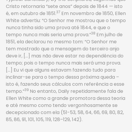
Cristo retornaria “sete anos” depois de 1844 — isto
37
é, em outubro de 1851.
Em novembro de 1850, Ellen
White advertiu: “O Senhor me mostrou que o tempo
nunca tinha sido uma prova até 1844, e que o
38
tempo nunca mais seria uma prova.”
Em julho de
1851, ela declarou no mesmo tom: “O Senhor me
tem mostrado que a mensagem do terceiro anjo
deve ir, […] mas não deve estar na dependência do
tempo; pois o tempo nunca mais será uma prova.
[…] Eu vi que alguns estavam fazendo tudo para
inclinar-se para o tempo dessa próxima queda –
isto é, fazendo seus cálculos com referência a esse
39
tempo.”
No entanto, Daily repetidamente fala de
Ellen White como a grande promotora dessa teoria
e até mesmo como tendo vergonhosamente se
decepcionado com ela (51-53, 58, 64, 66, 69, 80, 82,
85, 86, 91, 101, 105, 119, 128–129, 142).