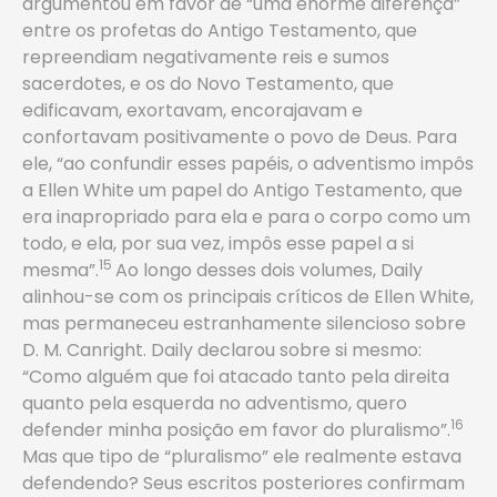
argumentou em favor de “uma enorme diferença­”
entre os profetas do Antigo Testamento, que
repreendiam negativamente reis e sumos
sacerdotes, e os do Novo Testamento, que
edificavam, exortavam, encorajavam e
confortavam positivamente o povo de Deus. Para
ele, “ao confundir esses papéis, o adventismo impôs
a Ellen White um papel do Antigo Testamento, que
era inapropriado para ela e para o corpo como um
todo, e ela, por sua vez, impôs esse papel a si
15
mesma”.
Ao longo desses dois volumes, Daily
alinhou-se com os principais críticos de Ellen White,
mas permaneceu estranhamente silencioso sobre
D. M. Canright. Daily declarou sobre si mesmo:
“Como alguém que foi atacado tanto pela direita
quanto pela esquerda no adventismo, quero
16
defender minha posição em favor do pluralismo”.
Mas que tipo de “pluralismo” ele realmente estava
defendendo? Seus escritos posteriores confirmam