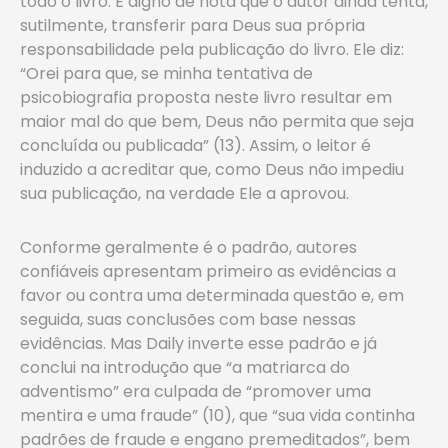
todo o livro. É digno de nota que o autor ainda tenta,
sutilmente, transferir para Deus sua própria
responsabilidade pela publicação ­do livro. Ele diz:
“Orei para que, se minha tentativa de
psicobiografia proposta neste livro resultar em
maior mal do que bem, Deus não permita que seja
concluída ou publicada” (13). Assim, o leitor é
induzido a acreditar que, como Deus não impediu
sua publicação, na verdade Ele a aprovou.
Conforme geralmente é o padrão, autores
confiáveis apresentam primeiro as evidências a
favor ou contra uma determinada questão e, em
seguida, suas conclusões com base nessas
evidências. Mas Daily inverte esse padrão e já
conclui na introdução ­que “a matriarca do
adventismo” era culpada de “promover uma
mentira e uma fraude” (10), que “sua vida continha
padrões de fraude e engano premeditados”, bem