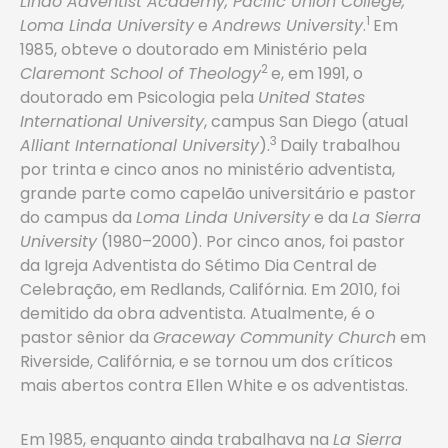
Lindo Adventist Academy, Pacific Union College,
1
Loma Linda University
e
Andrews University
.
Em
1985, obteve o doutorado em Ministério pela
2
Claremont School of Theology
e, em 1991, o
doutorado em Psicologia pela
United States
International University
, campus San Diego (atual
3
Alliant International University
).
Daily trabalhou
por trinta e cinco anos no ministério adventista,
grande parte como capelão universitário e pastor
do campus da
Loma Linda University
e da
La Sierra
University
(1980–2000). Por cinco anos, foi pastor
da Igreja Adventista do Sétimo Dia Central de
Celebração, em Redlands, Califórnia. Em 2010, foi
demitido da obra adventista. Atualmente, é o
pastor sênior da
Graceway Community Church
em
Riverside, Califórnia, e se tornou um dos críticos
mais abertos contra Ellen White e os adventistas.
Em 1985, enquanto ainda trabalhava na
La Sierra