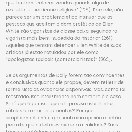
que tentam “colocar vendas quando algo diz
respeito ao seu ícone religioso” (125). Para ele, não
parece ser um problema ético insinuar que as
pessoas que aceitam o dom profético de Ellen
White são vigaristas de classe baixa, seguindo “a
vigarista mais bem-sucedida da história” (261).
Aqueles que tentam defender Ellen White de suas
críticas já estão rotulados por ele como
“apologistas radicais (contorcionistas)” (262).
Se os argumentos de Daily forem tão convincentes
e conclusivos ­quanto ele propõe, devem refletir de
forma justa as evidências disponíveis. Mas, como foi
mostrado, isso infelizmente nem sempre é o caso.
Será que é por isso que ele precisa usar tantos
rótulos em seus argumentos? Por que
simplesmente não apresenta sua opinião e então
permite que os leitores avaliem a validade? Suas
técnicas retóricas parecem ser manipuladoras e