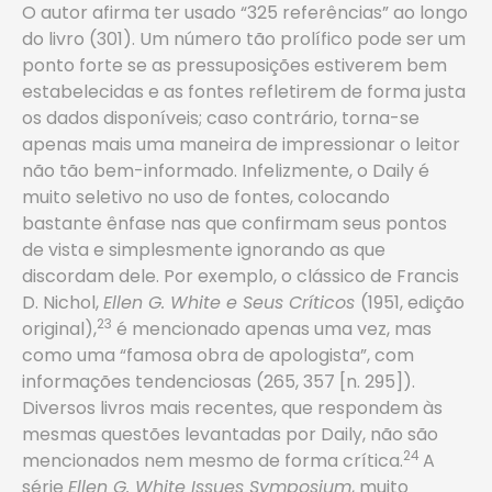
O autor afirma ter usado “325 referências” ao longo
do livro (301). Um número tão prolífico pode ser um
ponto forte se as pressuposições estiverem bem
estabelecidas e as fontes refletirem de forma justa
os dados disponíveis; caso contrário, torna-se
apenas mais uma maneira de impressionar o leitor
não tão bem-informado. Infelizmente, o Daily é
muito seletivo no uso de fontes, colocando
bastante ênfase nas que confirmam seus pontos
de vista e simplesmente ignorando as que
discordam dele. Por exemplo, o clássico de Francis
D. Nichol,
Ellen G. White e Seus Críticos
(1951, edição
23
original),
é mencionado apenas uma vez, mas
como uma “famosa obra de apologista”, com
informações tendenciosas (265, 357 [n. 295]).
Diversos livros mais recentes, que respondem às
mesmas questões levantadas por Daily, não são
24
mencionados nem mesmo de forma crítica.
A
série
Ellen G. White Issues Symposium
, muito