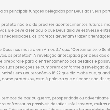
 as principais funções delegadas por Deus aos Seus port
m profeta não é a de predizer acontecimentos futuros, 
oz. Ele deve dizer aquilo que Deus diria Se estivesse ent
s necessidades, os profetas deveriam trazer orientações p
de Deus nos mostra em Amós 3:7 que: “Certamente, o Sen
vos, os profetas”. A revelação antecipada por Deus dos c
se preparare para o enfrentamento dos desafios e possíve
ndo suas predições se cumprem conforme a revelação div
 Moisés em Deuteronômio 18:22 que diz: “Sabe que, quan
 como profetizou, esta é palavra que o Senhor não disse;
 tempos de paz ou guerra, prosperidade ou adversidade,
a enfrentar os possíveis desafios. Infelizmente, muitos d
us. É de se notar que os líderes sempre foram objeto do