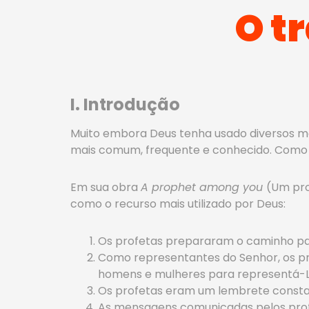
O t
I. Introdução
Muito embora Deus tenha usado diversos mé
mais comum, frequente e conhecido. Como p
Em sua obra
A prophet among you
(Um pro
como o recurso mais utilizado por Deus:
Os profetas prepararam o caminho par
Como representantes do Senhor, os pr
homens e mulheres para representá-L
Os profetas eram um lembrete constant
As mensagens comunicadas pelos pro