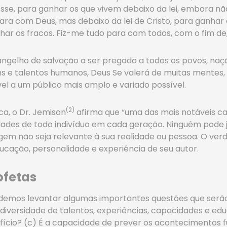
se, para ganhar os que vivem debaixo da lei, embora não 
ra com Deus, mas debaixo da lei de Cristo, para ganhar o
ar os fracos. Fiz-me tudo para com todos, com o fim de,
vangelho de salvação a ser pregado a todos os povos, n
dons e talentos humanos, Deus Se valerá de muitas mentes,
l a um público mais amplo e variado possível.
(2)
ca, o Dr. Jemison
afirma que “uma das mais notáveis car
dades de todo indivíduo em cada geração. Ninguém pode j
gem não seja relevante à sua realidade ou pessoa. O ver
ucação, personalidade e experiência de seu autor.
rofetas
podemos levantar algumas importantes questões que serão
iversidade de talentos, experiências, capacidades e edu
fício? (c) É a capacidade de prever os acontecimentos f