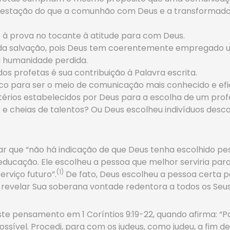
stação do que a comunhão com Deus e a transformadora
 à prova no tocante à atitude para com Deus.
 da salvação, pois Deus tem coerentemente empregado
a humanidade perdida.
os profetas é sua contribuição à Palavra escrita.
co para ser o meio de comunicação mais conhecido e ef
ritérios estabelecidos por Deus para a escolha de um prof
e cheias de talentos? Ou Deus escolheu indivíduos descons
ar que “não há indicação de que Deus tenha escolhido 
u educação. Ele escolheu a pessoa que melhor serviria p
(1)
rviço futuro”.
De fato, Deus escolheu a pessoa certa 
evelar Sua soberana vontade redentora a todos os Seus 
te pensamento em 1 Coríntios 9:19-22, quando afirma: “Po
ssível. Procedi, para com os judeus, como judeu, a fim d