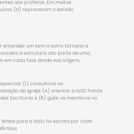
entes aos profetas. Em muitas
juízos; (d) reprovaram o estado
tar entender um sem o outro tornaria a
 conceito e estrutura, são parte de uma
am em cada fase desde sua origem,
spectos: (1) consultoria no
ização da Igreja; (4) orientar a IASD frente
o das Escrituras e (8) guiar os membros no
White para a IASD, foi escrita por Uriah
afirmou: