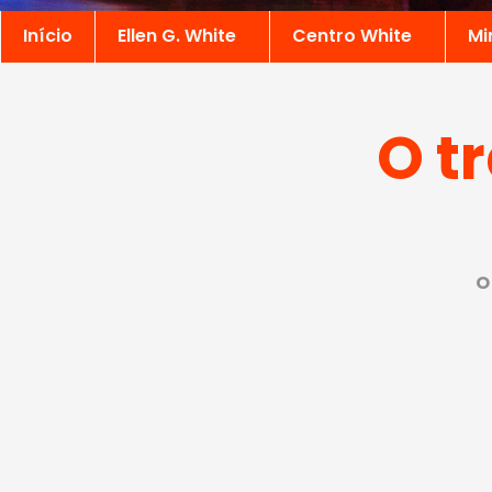
Início
Ellen G. White
Centro White
Mi
O t
O