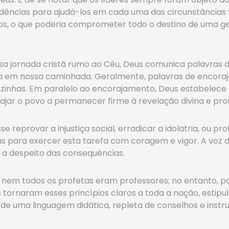
dências para ajudá-los em cada uma das circunstâncias v
s, o que poderia comprometer todo o destino de uma gera
sa jornada cristã rumo ao Céu, Deus comunica palavras
a em nossa caminhada. Geralmente, palavras de encor
zinhas. Em paralelo ao encorajamento, Deus estabelece
rajar o povo a permanecer firme à revelação divina e pro
se reprovar a injustiça social, erradicar a idolatria, ou p
s para exercer esta tarefa com coragem e vigor. A voz d
 a despeito das consequências.
, nem todos os profetas eram professores; no entanto, p
es tornaram esses princípios claros a toda a nação, est
e uma linguagem didática, repleta de conselhos e instru