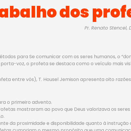
rabalho dos prof
Pr. Renato Stencel, 
todos para Se comunicar com os seres humanos, o “dom p
orta-voz, o profeta se destaca como o veículo mais visí
feta entre vós), T. Housel Jemison apresenta oito razõe
a o primeiro advento.
ofetas mostraram ao povo que Deus valorizava os seres
o.
e da proximidade e disponibilidade quanto à instrução d
fetas cumpriam o mesmo propósito que uma comunicação