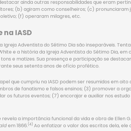
estacar ainda outras responsabilidades que eram pertin
ltores; (b) agiram como conselheiros; (c) pronunciaram 
etivo; (f) operaram milagres, etc.
te na IASD
da Igreja Adventista do Sétimo Dia são inseparáveis. Ten
White e a história da Igreja Adventista do Sétimo Dia, em
tons e matizes. Sua presença e participação se destac
nte seus setenta anos de ofício profético.
 papel que cumpriu na IASD podem ser resumidos em oito a
bros de fanatismo e falsos ensinos; (3) promover a organ
lar os futuros eventos; (7) encorajar e auxiliar nos estud
revela a importância funcional da vida e obra de Ellen G. 
(4)
ald
em 1866.
Ao enfatizar o valor dos escritos dela, ele 