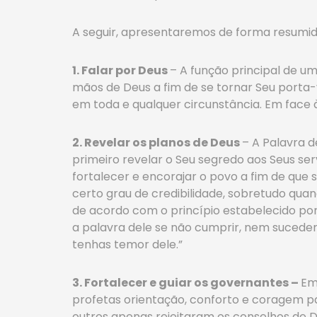
A seguir, apresentaremos de forma resumida
1. Falar por Deus
– A função principal de u
mãos de Deus a fim de se tornar Seu porta-v
em toda e qualquer circunstância. Em face à
2. Revelar os planos de Deus
– A Palavra 
primeiro revelar o Seu segredo aos Seus ser
fortalecer e encorajar o povo a fim de que 
certo grau de credibilidade, sobretudo qua
de acordo com o princípio estabelecido por
a palavra dele se não cumprir, nem suceder,
tenhas temor dele.”
3. Fortalecer e guiar os governantes –
Em
profetas orientação, conforto e coragem par
outros apenas rejeitaram os conselhos de De