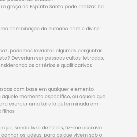
 graça do Espírito Santo pode realizar na
 uma combinação do humano com o divino
icaz, podemos levantar algumas perguntas
eta? Deveriam ser pessoas cultas, letradas,
iderando os critérios e qualificativos
pessoas com base em qualquer elemento
ara aquele momento específico, ou aquele que
para exercer uma tarefa determinada em
filhos.
rque, sendo livre de todos, fiz-me escravo
e ganhar os judeus; para os que vivem sob o