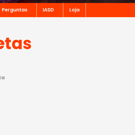
Perguntas
IASD
Loja
etas
ta