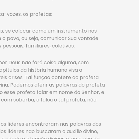
a-vozes, os profetas:
mas, se colocar como um instrumento nas
re o povo, ou seja, comunicar Sua vontade
essoais, familiares, coletivas.
hor Deus não fará coisa alguma, sem
apítulos da história humana visa a
is crises. Tal função confere ao profeta
ina. Podemos aferir as palavras do profeta
do esse profeta falar em nome do Senhor, e
 com soberba, a falou o tal profeta; não
 os líderes encontraram nas palavras dos
os líderes não buscaram o auxílio divino,
 cuidado e atenção divinos e, no curso da