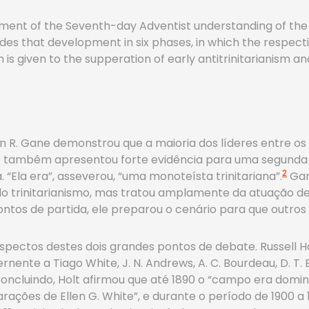
pment of the Seventh-day Adventist understanding of the 
vides that development in six phases, in which the respec
n is given to the supperation of early antitrinitariani
R. Gane demonstrou que a maioria dos líderes entre os 
 também apresentou forte evidência para uma segunda h
2
 “Ela era”, asseverou, “uma monoteísta trinitariana”.
Gan
o trinitarianismo, mas tratou amplamente da atuação de
os de partida, ele preparou o cenário para que outros 
spectos destes dois grandes pontos de debate. Russell H
nente a Tiago White, J. N. Andrews, A. C. Bourdeau, D. T. Bo
Concluindo, Holt afirmou que até 1890 o “campo era dominad
rações de Ellen G. White”, e durante o período de 1900 a