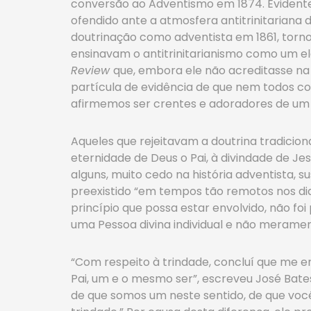
conversão ao Adventismo em 1874. Evidenteme
ofendido ante a atmosfera antitrinitariana 
doutrinação como adventista em 1861, tornou
ensinavam o antitrinitarianismo como um e
Review
que, embora ele não acreditasse na 
partícula de evidência de que nem todos co
afirmemos ser crentes e adoradores de um 
Aqueles que rejeitavam a doutrina tradicio
eternidade de Deus o Pai, à divindade de Je
alguns, muito cedo na história adventista, s
preexistido “em tempos tão remotos nos dia
princípio que possa estar envolvido, não foi 
uma Pessoa divina individual e não meramen
“Com respeito à trindade, concluí que me er
Pai, um e o mesmo ser”, escreveu José Bat
de que somos um neste sentido, de que você 