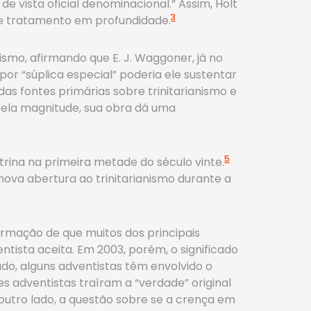
 de vista oficial denominacional.” Assim, Holt
3
se tratamento em profundidade.
nismo, afirmando que E. J. Waggoner, já no
por “súplica especial” poderia ele sustentar
s fontes primárias sobre trinitarianismo e
Pela magnitude, sua obra dá uma
5
rina na primeira metade do século vinte.
ova abertura ao trinitarianismo durante a
rmação de que muitos dos principais
ntista aceita. Em 2003, porém, o significado
ado, alguns adventistas têm envolvido o
s adventistas traíram a “verdade” original
outro lado, a questão sobre se a crença em