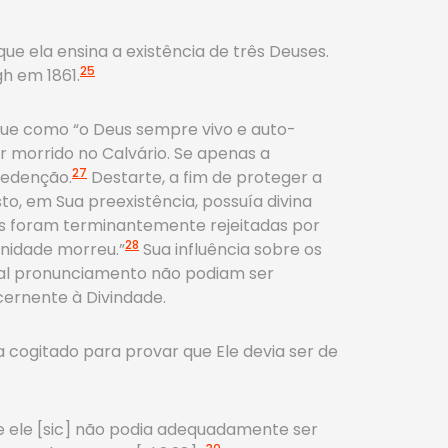
 ela ensina a existência de três Deuses.
25
gh em 1861.
ue como “o Deus sempre vivo e auto-
er morrido no Calvário. Se apenas a
27
redenção.
Destarte, a fim de proteger a
o, em Sua preexistência, possuía divina
cas foram terminantemente rejeitadas por
28
anidade morreu.”
Sua influência sobre os
e tal pronunciamento não podiam ser
cernente à Divindade.
ra cogitado para provar que Ele devia ser de
e ele [sic] não podia adequadamente ser