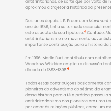
antitrinitarianos, de sorte que por volta de 
aproximou a trajetória histórica da prese
Dois anos depois, L. E. Froom, em
Moviment o
ano de 1888, tinha se tornado essencialment
4
este aspecto de sua hipótese.
Contudo,
Mo
antitrinitarianismo no movimento adventis
importante contribuição para a história da 
Em 1996, Merlin Burt contribuiu com detalh
Woodrow Whidden ampliou a discussão teológ
6
década de 1888-1898.
Todas estas contribuições basicamente com
pioneiros do adventismo do sétimo dia eram a
dessa história para a fé e prática passou a
antitrinitarianismo dos pioneiros em uma te
por amor às relações públicas, como um m