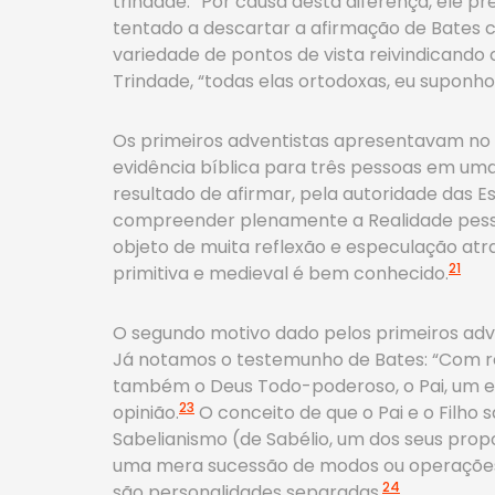
trindade.” Por causa desta diferença, ele pr
tentado a descartar a afirmação de Bates c
variedade de pontos de vista reivindicando 
Trindade, “todas elas ortodoxas, eu suponh
Os primeiros adventistas apresentavam no m
evidência bíblica para três pessoas em uma
resultado de afirmar, pela autoridade das E
compreender plenamente a Realidade pessoa
objeto de muita reflexão e especulação atrav
21
primitiva e medieval é bem conhecido.
O segundo motivo dado pelos primeiros adven
Já notamos o testemunho de Bates: “Com resp
também o Deus Todo-poderoso, o Pai, um e
23
opinião.
O conceito de que o Pai e o Filho
Sabelianismo (de Sabélio, um dos seus prop
uma mera sucessão de modos ou operaçõe
24
são personalidades separadas.