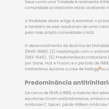
Deus como uma Trindade é realmente bíblic
comunidade protestante estão aceitando nov
A finalidade deste artigo é examinar o proc
e também se elas resultaram de uma cresc
pela mais ampla comunidade cristã.
O desenvolvimento da doutrina da Divindade 
(1846-1888); (2) Insatisfação com o antitri
(1913-1946); (5) Predominância trinitariana
por Gane, Holt e Froom, e o período de 18
9
trinitarianos durante a crise de Kellogg
ou o
Predominância antitrinitar
De cerca de 1846 a 1888, a maioria dos adve
escritores foram antitrinitarianos, embora 
Ambrose C. Spicer, pai de William Ambrose S