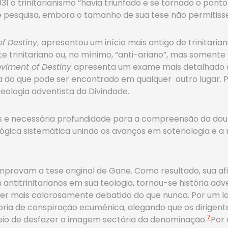
1931 o trinitarianismo “havia triunfado e se tornado o ponto
nte pesquisa, embora o tamanho de sua tese não permitis
f Destiny
,
apresentou um início mais antigo de trinitaria
e trinitariano ou, no mínimo, “anti-ariano”, mas somente 
viment of Destiny
apresenta um exame mais detalhado da
ta do que pode ser encontrado em qualquer outro lugar. 
teologia adventista da Divindade.
es e necessária profundidade para a compreensão da dout
ica sistemática unindo os avanços em soteriologia e a n
provam a tese original de Gane. Como resultado, sua afi
ntitrinitarianos em sua teologia, tornou-se história adve
 ser mais calorosamente debatido do que nunca. Por um l
oria de conspiração ecumênica, alegando que os dirigente
7
eio de desfazer a imagem sectária da denominação.
Por 