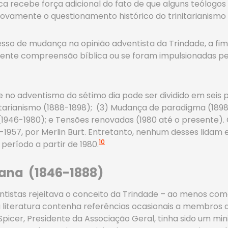
a recebe força adicional do fato de que alguns teólog
amente o questionamento histórico do trinitarianismo t
esso de mudança na opinião adventista da Trindade, a fim
ente compreensão bíblica ou se foram impulsionadas pe
no adventismo do sétimo dia pode ser dividido em seis pe
nitarianismo (1888-1898); (3) Mudança de paradigma (1898-
 (1946-1980); e Tensões renovadas (1980 até o presente).
88-1957, por Merlin Burt. Entretanto, nenhum desses lid
10
 período a partir de 1980.
iana (1846-1888)
ntistas rejeitava o conceito da Trindade – ao menos com
a literatura contenha referências ocasionais a membros 
picer, Presidente da Associação Geral, tinha sido um mini