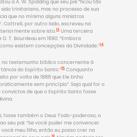
tou a A. W. Spalding que seu pai “ficou tão
a sido trinitariano, mas no processo de sua
ncia que no mínimo alguns ministros
F. Cottrell, por outro lado, escreveu na
13
teriormente sobre isto.
Uma terceira
e D. T. Bourdeau em 1890: “Embora
14
 como existem concepções da Divindade.”
os no testemunho bíblico concernente à
15
tância do Espírito Santo.”
Conquanto
o por volta de 1888 que Ele tinha
raticamente sem princípio”. Seja qual for o
 convictos de que o Espírito Santo fosse
ivina.
 Pai, fosse também o Deus Todo-poderoso, o
 ao seu pai: “Se você puder me convencer
e você meu filho, então eu posso crer na
18