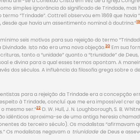
eferiu unir-se à Conexão Cristã em vez de à Igreja Congre
omo simples ignorância do significado de Trindade, mas
o termo “Trindade”. Cottrell observou em 1869 que havia 
19
o, desde que havia um assentimento nominal à doutrina.”
ínimo seis motivos para sua rejeição do termo “Trindade
20
 Divindade. Isto não era uma nova objeção.
Em sua form
scrituras, tanto a “unidade” quanto a “triunidade” de De
l e divina para a qual esses termos apontam. A maneira
és dos séculos. A influência da filosofia grega sobre o d
tistas para a rejeição da Trindade era a concepção errô
eito à Trindade, concluí que me era impossível crer que 
22
 o mesmo ser.”
D. W. Hull, J. N. Loughborough, S. B. Whi
 são idênticos aproxima-se de uma antiga heresia chama
onentes do terceiro século). Os modalistas “afirmavam qu
s.” Os modalistas negavam a
triunidade
de Deus e asseve