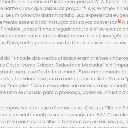
nte, ele continuou trinitariano, porque W. A. Spicer rela
11
de Battle Creek que deixou de pregar.”
S. B. Whitney tinh
-se um convicto antitrinitariano. Sua experiência evide
12
lemento essencial da instrução dos novos conversos.
R. 
Trindade, jamais “tinha pregado contra ela” ou escrito an
ncordavam com o antitrinitarianismo foi a observação d
só Deus, tenho pensado que há tantos deuses entre nós
nal da Trindade dos credos cristãos eram crentes sincer
sus Cristo “como Criador, Redentor e Mediador” e à “impor
16
ustentassem que Cristo fora criado,
era amplamente aceit
s da eternidade que para a compreensão finita Ele era “p
17
por “criação”.
Além disso, eles não estavam inicialmente
te uma expressão para a presença, poder ou influência d
a impossível crer que o Senhor Jesus Cristo, o Filho do
es concernentemente à sua conversão em 1827. Disse ele
é meu pai, e eu seu filho; e também que eu sou seu pai, 