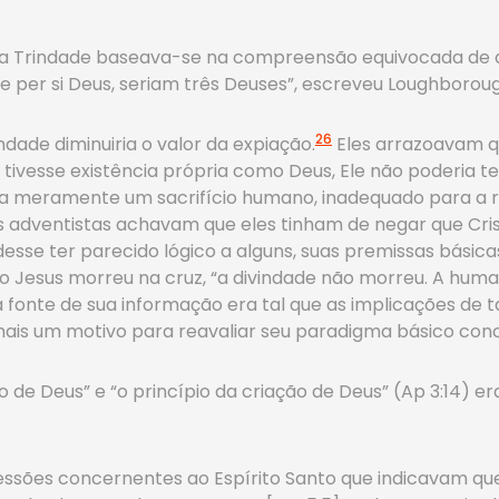
da Trindade baseava-se na compreensão equivocada de que
 de per si Deus, seriam três Deuses”, escreveu Loughborou
26
dade diminuiria o valor da expiação.
Eles arrazoavam q
 tivesse existência própria como Deus, Ele não poderia t
ra meramente um sacrifício humano, inadequado para a 
s adventistas achavam que eles tinham de negar que Crist
desse ter parecido lógico a alguns, suas premissas bási
do Jesus morreu na cruz, “a divindade não morreu. A hum
na fonte de sua informação era tal que as implicações d
mais um motivo para reavaliar seu paradigma básico con
o de Deus” e “o princípio da criação de Deus” (Ap 3:14) e
essões concernentes ao Espírito Santo que indicavam qu