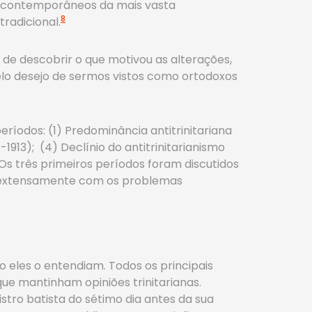
os contemporâneos da mais vasta
8
radicional.
 de descobrir o que motivou as alterações,
lo desejo de sermos vistos como ortodoxos
ríodos: (1) Predominância antitrinitariana
1913); (4) Declínio do antitrinitarianismo
 Os três primeiros períodos foram discutidos
am extensamente com os problemas
o eles o entendiam. Todos os principais
que mantinham opiniões trinitarianas.
stro batista do sétimo dia antes da sua