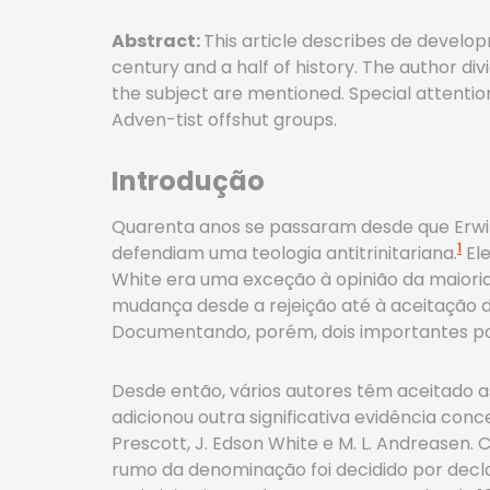
Abstract:
This article describes de develo
century and a half of history. The author di
the subject are mentioned. Special attentio
Adven-tist offshut groups.
Introdução
Quarenta anos se passaram desde que Erwin 
1
defendiam uma teologia antitrinitariana.
Ele
White era uma exceção à opinião da maioria.
mudança desde a rejeição até à aceitação d
Documentando, porém, dois importantes pont
Desde então, vários autores têm aceitado a
adicionou outra significativa evidência concer
Prescott, J. Edson White e M. L. Andreasen. 
rumo da denominação foi decidido por decla