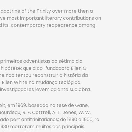
doctrine of the Trinity over more then a
tive most important literary contributions on
sm and its contemporary reapearence among
primeiros adventistas do sétimo dia
ipótese: que a co-fundadora Ellen G.
e não tentou reconstruir a história da
 Ellen White na mudança teológica.
investigadores levem adiante sua obra.
olt, em 1969, baseado na tese de Gane,
urdeau, R. F. Cottrell, A. T. Jones, W. W.
o por” antitrinitarianos; de 1890 a 1900, “o
 1930 morreram muitos dos principais