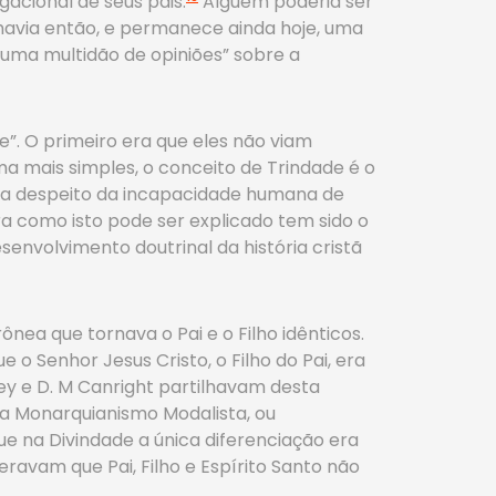
gacional de seus pais.
Alguém poderia ser
 havia então, e permanece ainda hoje, uma
“uma multidão de opiniões” sobre a
”. O primeiro era que eles não viam
a mais simples, o conceito de Trindade é o
us, a despeito da incapacidade humana de
 como isto pode ser explicado tem sido o
esenvolvimento doutrinal da história cristã
nea que tornava o Pai e o Filho idênticos.
o Senhor Jesus Cristo, o Filho do Pai, era
tney e D. M Canright partilhavam desta
da Monarquianismo Modalista, ou
e na Divindade a única diferenciação era
ravam que Pai, Filho e Espírito Santo não