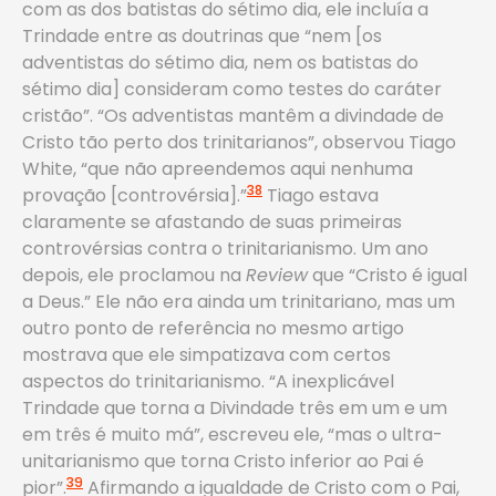
com as dos batistas do sétimo dia, ele incluía a
Trindade entre as doutrinas que “nem [os
adventistas do sétimo dia, nem os batistas do
sétimo dia] consideram como testes do caráter
cristão”. “Os adventistas mantêm a divindade de
Cristo tão perto dos trinitarianos”, observou Tiago
White, “que não apreendemos aqui nenhuma
38
provação [controvérsia].”
Tiago estava
claramente se afastando de suas primeiras
controvérsias contra o trinitarianismo. Um ano
depois, ele proclamou na
Review
que “Cristo é igual
a Deus.” Ele não era ainda um trinitariano, mas um
outro ponto de referência no mesmo artigo
mostrava que ele simpatizava com certos
aspectos do trinitarianismo. “A inexplicável
Trindade que torna a Divindade três em um e um
em três é muito má”, escreveu ele, “mas o ultra-
unitarianismo que torna Cristo inferior ao Pai é
39
pior”.
Afirmando a igualdade de Cristo com o Pai,