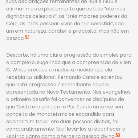
suas declarações terminantes de 1901 e 1905 é
afirmar mais explicitamente que os três “eternos
dignitários celestiais”, os “três maiores poderes do
Céu”, as “três pessoas vivas do trio celestial”, são
um em natureza, caráter e propósito, mas não em
52
pessoa.
Destarte, há uma clara progressão do simples para
o complexo, sugerindo que a compreensão de Ellen
G. White cresceu e mudou à medida que ela
recebia luz adicional. Fernando Canale salientou
que esta progressão é semelhante àquela
apresentada no Novo Testamento. Nos evangelhos,
o primeiro desafio foi convencer os discípulos de
que Cristo era um com o Pai. Tendo uma vez seu
conceito de monoteísmo se expandido para
aceitar “um Deus” em duas pessoas divinas, foi
comparativamente fácil levá-los a reconhecer o
53
Espírito Santo como a terceira pessoa divina.