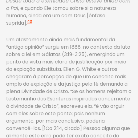
Desde toda a eternidade Cristo esteve unido com
o Pai
, e quando Ele tomou sobre si a natureza
humana, ainda era um com Deus [ênfase
43
suprida].
Um afastamento ainda mais fundamental da
“antiga opinião” surgiu em 1888, no contexto da luta
sobre a lei em Gálatas (3:19-3:25), emergindo um
ponto de vista mais claro de justificação por meio
da expiação substituta. Ellen G. White e outros
chegaram à percepção de que um conceito mais
amplo da expiação e da justiça pela fé demanda a
plena Divindade de Cristo. “Se os homens rejeitam o
testemunho das Escrituras inspiradas concernente
à divindade de Cristo”, escreveu ela, “é vão arguir
com eles sobre este ponto; pois nenhum
argumento, por mais conclusivo, poderia
convencê-los. [1Co 2:14, citado] Pessoa alguma que
alimente este erro pode ter exato conceito do