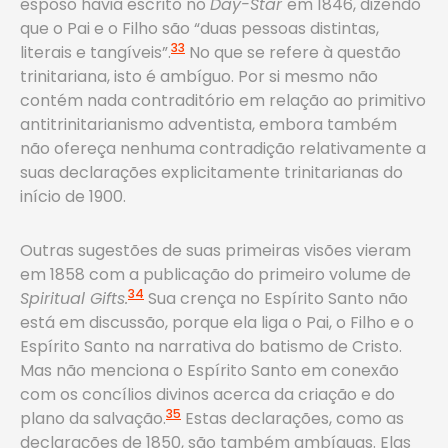
esposo havia escrito no
Day-Star
em 1846, dizendo
que o Pai e o Filho são “duas pessoas distintas,
33
literais e tangíveis”.
No que se refere à questão
trinitariana, isto é ambíguo. Por si mesmo não
contém nada contraditório em relação ao primitivo
antitrinitarianismo adventista, embora também
não ofereça nenhuma contradição relativamente a
suas declarações explicitamente trinitarianas do
início de 1900.
Outras sugestões de suas primeiras visões vieram
em 1858 com a publicação do primeiro volume de
34
Spiritual Gifts.
Sua crença no Espírito Santo não
está em discussão, porque ela liga o Pai, o Filho e o
Espírito Santo na narrativa do batismo de Cristo.
Mas não menciona o Espírito Santo em conexão
com os concílios divinos acerca da criação e do
35
plano da salvação.
Estas declarações, como as
declarações de 1850, são também ambíguas. Elas