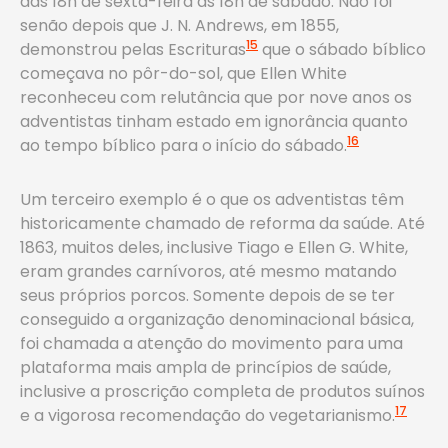
das 18h de sexta-feira às 18h de sábado. Não foi
senão depois que J. N. Andrews, em 1855,
15
demonstrou pelas Escrituras
que o sábado bíblico
começava no pôr-do-sol, que Ellen White
reconheceu com relutância que por nove anos os
adventistas tinham estado em ignorância quanto
16
ao tempo bíblico para o início do sábado.
Um terceiro exemplo é o que os adventistas têm
historicamente chamado de reforma da saúde. Até
1863, muitos deles, inclusive Tiago e Ellen G. White,
eram grandes carnívoros, até mesmo matando
seus próprios porcos. Somente depois de se ter
conseguido a organização denominacional básica,
foi chamada a atenção do movimento para uma
plataforma mais ampla de princípios de saúde,
inclusive a proscrição completa de produtos suínos
17
e a vigorosa recomendação do vegetarianismo.