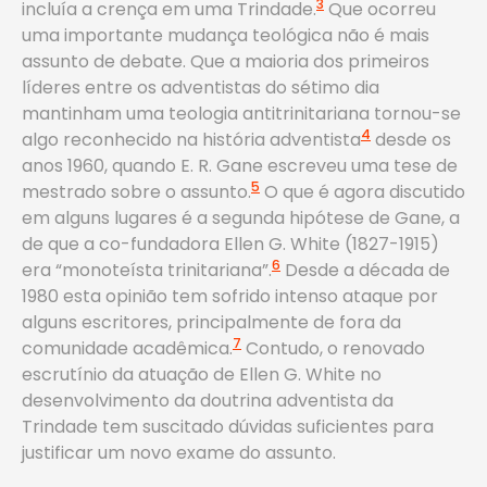
3
incluía a crença em uma Trindade.
Que ocorreu
uma importante mudança teológica não é mais
assunto de debate. Que a maioria dos primeiros
líderes entre os adventistas do sétimo dia
mantinham uma teologia antitrinitariana tornou-se
4
algo reconhecido na história adventista
desde os
anos 1960, quando E. R. Gane escreveu uma tese de
5
mestrado sobre o assunto.
O que é agora discutido
em alguns lugares é a segunda hipótese de Gane, a
de que a co-fundadora Ellen G. White (1827-1915)
6
era “monoteísta trinitariana”.
Desde a década de
1980 esta opinião tem sofrido intenso ataque por
alguns escritores, principalmente de fora da
7
comunidade acadêmica.
Contudo, o renovado
escrutínio da atuação de Ellen G. White no
desenvolvimento da doutrina adventista da
Trindade tem suscitado dúvidas suficientes para
justificar um novo exame do assunto.