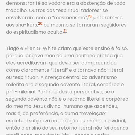
demonstrar fé salvadora era a abstenção de todo
trabalho. Outros dos “espiritualizadores” se
19
envolveram com o “mesmerismo”,
juntaram-se
20
aos sha-kers,
ou mesmo se tornaram seguidores
21
do espiritualismo oculto.
Tiago e Ellen G. White criam que este ensino é falso,
porque lançava mão de uma doutrina bíblica que
eles acreditavam que devia ser compreendida
como claramente “literal” e a tornava não-literal
ou “espiritual”. A crença central do adventismo
milerita era o segundo advento literal, corpóreo e
pré-milenial. Partindo desta perspectiva, se o
segundo advento não é o retorno literal e corpóreo
do mesmo Jesus divino-humano que ascendeu,
mas é, de preferência, alguma “revelação”
espiritual subjetiva ao coração ou mente individual,
então o ensino do seu retorno literal não foi apenas