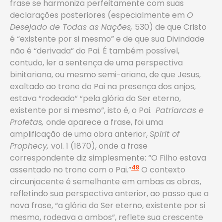
frase se harmoniza perfeitamente com suas
declarações posteriores (especialmente em
O
Desejado de Todas as Nações,
530) de que Cristo
é “existente por si mesmo” e de que sua Divindade
não é “derivada” do Pai. É também possível,
contudo, ler a sentença de uma perspectiva
binitariana, ou mesmo semi-ariana, de que Jesus,
exaltado ao trono do Pai na presença dos anjos,
estava “rodeado” “pela glória do Ser eterno,
existente por si mesmo”, isto é, o Pai.
Patriarcas e
Profetas,
onde aparece a frase, foi uma
amplificação de uma obra anterior,
Spirit of
Prophecy,
vol. 1 (1870), onde a frase
correspondente diz simplesmente: “O Filho estava
48
assentado no trono com o Pai.”
O contexto
circunjacente é semelhante em ambas as obras,
refletindo sua perspectiva anterior, ao passo que a
nova frase, “a glória do Ser eterno, existente por si
mesmo, rodeava a ambos”, reflete sua crescente