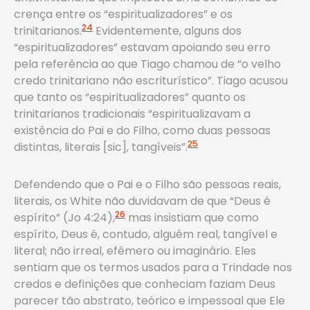
crença entre os “espiritualizadores” e os
24
trinitarianos.
Evidentemente, alguns dos
“espiritualizadores” estavam apoiando seu erro
pela referência ao que Tiago chamou de “o velho
credo trinitariano não escriturístico”. Tiago acusou
que tanto os “espiritualizadores” quanto os
trinitarianos tradicionais “espiritualizavam a
existência do Pai e do Filho, como duas pessoas
25
distintas, literais [sic], tangíveis”.
Defendendo que o Pai e o Filho são pessoas reais,
literais, os White não duvidavam de que “Deus é
26
espírito” (Jo 4:24),
mas insistiam que como
espírito, Deus é, contudo, alguém real, tangível e
literal; não irreal, efêmero ou imaginário. Eles
sentiam que os termos usados para a Trindade nos
credos e definições que conheciam faziam Deus
parecer tão abstrato, teórico e impessoal que Ele