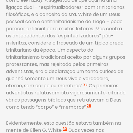
como ele fazia). A sugestão de que aqui há uma
ligação dual – “espiritualizadores” com trinitarianos
filosóficos, e o conceito da sra. White de um Deus
pessoal com o antitrinitarianismo de Tiago – pode
parecer artificial para muitos leitores. Mas contra
os antecedentes dos “espiritualizadores” pós-
mileritas, considere o fraseado de um típico credo
trinitariano da época. Um aspecto do
trinitarianismo tradicional aceito por alguns grupos
protestantes, mas rejeitado pelos primeiros
adventistas, era a declaração um tanto curiosa de
que “há somente um Deus vivo e verdadeiro,
28
eterno, sem corpo ou membros”.
Os primeiros
adventistas refutavam isto vigorosamente, citando
várias passagens bíblicas que retratavam a Deus
29
como tendo “corpo” e “membros”.
Evidentemente, esta questão estava também na
30
mente de Ellen G. White.
Duas vezes nas