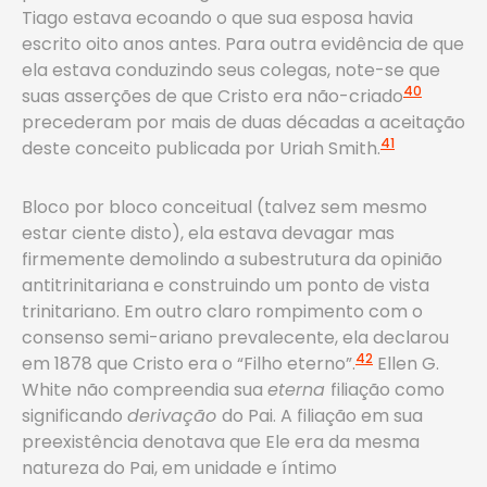
Tiago estava ecoando o que sua esposa havia
escrito oito anos antes. Para outra evidência de que
ela estava conduzindo seus colegas, note-se que
40
suas asserções de que Cristo era não-criado
precederam por mais de duas décadas a aceitação
41
deste conceito publicada por Uriah Smith.
Bloco por bloco conceitual (talvez sem mesmo
estar ciente disto), ela estava devagar mas
firmemente demolindo a subestrutura da opinião
antitrinitariana e construindo um ponto de vista
trinitariano. Em outro claro rompimento com o
consenso semi-ariano prevalecente, ela declarou
42
em 1878 que Cristo era o “Filho eterno”.
Ellen G.
White não compreendia sua
eterna
filiação como
significando
derivação
do Pai. A filiação em sua
preexistência denotava que Ele era da mesma
natureza do Pai, em unidade e íntimo