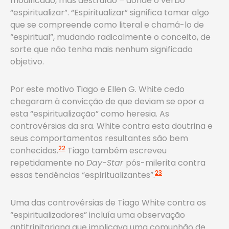
modificado, mas destruído – donde o verbo
“espiritualizar”. “Espiritualizar” significa tomar algo
que se compreende como literal e chamá-lo de
“espiritual”, mudando radicalmente o conceito, de
sorte que não tenha mais nenhum significado
objetivo.
Por este motivo Tiago e Ellen G. White cedo
chegaram à convicção de que deviam se opor a
esta “espiritualização” como heresia. As
controvérsias da sra. White contra esta doutrina e
seus comportamentos resultantes são bem
22
conhecidas.
Tiago também escreveu
repetidamente no
Day-Star
pós-milerita contra
23
essas tendências “espiritualizantes”.
Uma das controvérsias de Tiago White contra os
“espiritualizadores” incluía uma observação
antitrinitariana que implicava uma comunhão de