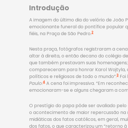
Introdução
A imagem do último dia do velório de João Pa
emocionante funeral do pontífice popular qu
2
fiéis, na Praça de São Pedro.
Nesta praça, fotógrafos registraram a cena
altar à direita, o então decano do colégio d
que também prestavam suas homenagens; à di
compareceram para honrar Karol Wojtyla, o
3
políticos e religiosos de todo o mundo”.
Foi 
4
Paulo
.
A cena foi impressiva. “Em reconheci
emocionaram-se e alguns chegaram a com
O prestígio do papa pôde ser avaliado pel
o acontecimento de maior repercussão na mí
midiáticas dos fatos católicos, em geral, m
dos fatos, o que caracterizou um “retorno à