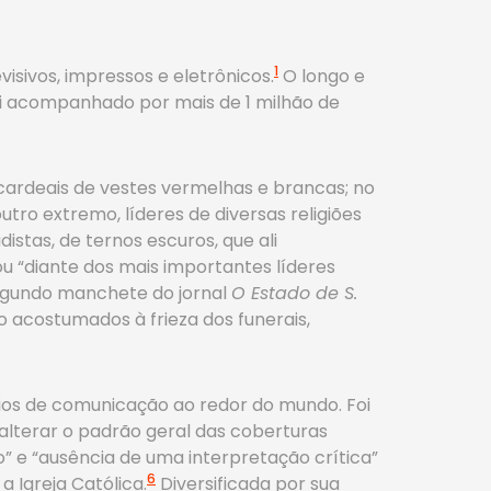
1
isivos, impressos e eletrônicos.
O longo e
foi acompanhado por mais de 1 milhão de
 cardeais de vestes vermelhas e brancas; no
utro extremo, líderes de diversas religiões
stas, de ternos escuros, que ali
 “diante dos mais importantes líderes
segundo manchete do jornal
O Estado de S.
o acostumados à frieza dos funerais,
ios de comunicação ao redor do mundo. Foi
alterar o padrão geral das coberturas
o” e “ausência de uma interpretação crítica”
6
 Igreja Católica.
Diversificada por sua