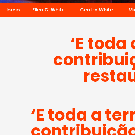
Início
Ellen G. White
Centro White
Mi
‘E toda 
contribui
resta
‘E toda a ter
contribuição