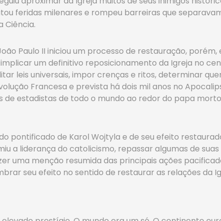
seguiu aproximar da Igreja muitos de seus inimigos histó
ratou feridas milenares e rompeu barreiras que separavam
 Ciência.
 João Paulo II iniciou um processo de restauração, porém,
mplicar um definitivo reposicionamento da Igreja no centr
tar leis universais, impor crenças e ritos, determinar q
volução Francesa e prevista há dois mil anos no Apocali
s de estadistas de todo o mundo ao redor do papa morto
do pontificado de Karol Wojtyla e de seu efeito restaurad
iu a liderança do catolicismo, repassar algumas de suas i
 fazer uma menção resumida das principais ações pacifica
mbrar seu efeito no sentido de restaurar as relações da
levado prestígio. O mundo era um só. O continente europ