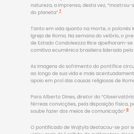
natureza, a imprensa, desta vez, “mostrou
7
do planeta”.
Tanto em vida quanto na morte, o polonês Ka
Igreja de Roma. Na semana do velório, o pre
de Estado Condoleezza Rice ajoelharam-se
comitiva ecumênica brasileira liderada pe
As imagens do sofrimento do pontífice cir
ao longo de sua vida e mais acentuadament
apoio em prol das causas religiosas de Rom
Para Alberto Dines, diretor do “Observatório
férreas convicções, pela disposição física,
9
soube fazer dos meios de comunicação”.
O pontificado de Wojtyla destacou-se por seu