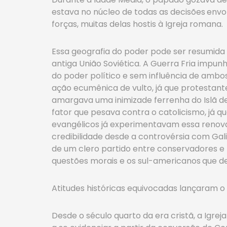
estava no núcleo de todas as decisões
envo
forças, muitas delas hostis à Igreja romana.
Essa geografia do poder pode ser resumida 
antiga União Soviética. A Guerra Fria impu
do poder político e sem influência de ambos 
ação ecumênica de vulto, já que protestant
amargava uma inimizade ferrenha do Islã de
fator que pesava contra o catolicismo, já q
evangélicos já experimentavam essa renovaç
credibilidade desde a controvérsia com Gali
de um clero partido entre conservadores e 
questões morais e os sul-americanos
que de
Atitudes históricas equivocadas lançaram o 
Desde o século quarto da era cristã, a Igre