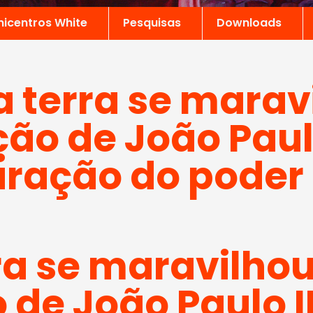
nicentros White
Pesquisas
Downloads
a terra se marav
ção de João Paulo
uração do poder
ra se maravilhou
 de João Paulo I