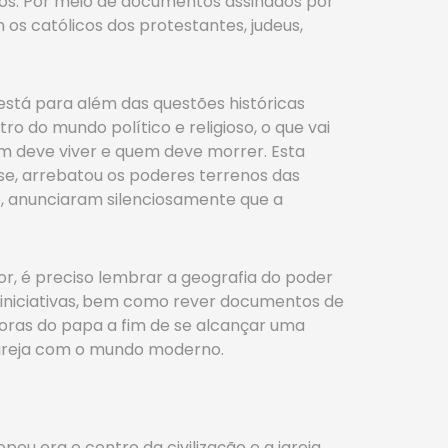
ricos. Por meio de documentos assinados por
 os católicos dos protestantes, judeus,
 está para além das questões históricas
o do mundo político e religioso, o que vai
uem deve viver e quem deve morrer. Esta
pse, arrebatou os poderes terrenos das
, anunciaram silenciosamente que a
or, é preciso lembrar a geografia do poder
niciativas,
bem como rever documentos de
doras do papa a fim de se alcançar uma
 Igreja com o mundo moderno.
eu era o centro da civilização e a igreja