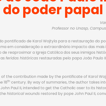
 do poder papal
Van
Professor no Unasp, Campus 
 do pontificado de Karol Wojtyla para a restauração do po
r toma em consideração o extraordinário impacto das ma
o de reaproximar a Igreja Católica dos seus inimigos hist
e as
feridas históricas
restauradas pelo papa João Paulo I
s of the contribution made by the pontificate of Karol Wo
th
he 18
century. By way of summaries, the author takes int
n Paul II, intended to get the Catholic oser to its histor
 the
historical
wounds
restored by pope John Paul II, conv