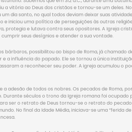
nstantino. Sabemos que em 312 d.C., durante uma batalha
iu a vitória ao Deus dos cristãos e tornou-se um deles. N
ou um dia santo, no qual todos deviam deixar suas ativida
e iniciou uma política de perseguições às outras religiões 
 protegia e lutava contra seus opositores. A Igreja cri
 cumprir seus desígnios e atender a sua vontade.
s bárbaros, possibilitou ao bispo de Roma, já chamado 
e a influência do papado. Ele se tornou a única institu
assaram a reconhecer seu poder. A igreja acumulou o poder
 e a adesão de todos os nobres. Os pecados de Roma, po
. Durante séculos o trono da Igreja romana foi ocupado 
para ser o retrato de Deus tornou-se o retrato do pecado.
mundo. No final da Idade Média, iniciava-se uma “ferida 
ancesa.