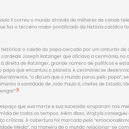
ulo II correu o mundo através de milhares de canais telev
e fez o terceiro maior pontificado da história católica 
 histórica: o caixão do papa cercado por um cinturão de
e cardeais Joseph Ratzinger que oficiava a cerimônia, no o
reita de Ratzinger, grande número de políticos e estadi
 papa que encantou o planeta. A cerimônia se desenrolou
literalmente, “o dia um que o mundo parou pelo papa”, 
mento à santidade de João Paulo II, chefes de Estado, tã
5
ungar”.
o espaço que sua morte e sua sucessão ocuparam nos me
dia de todos os tempos. Além disso, Wojtyla conseguiu 
uito críticas. A cobertura foi marcada pelo “emocionalism
 Idade Média”, na maneira de o mundo relacionar-se com a