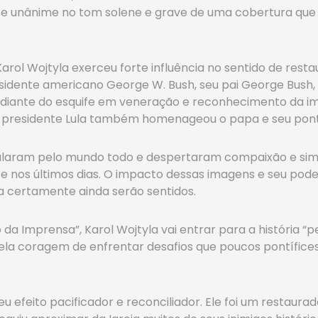
-se unânime no tom solene e grave de uma cobertura que
rol Wojtyla exerceu forte influência no sentido de resta
sidente americano George W. Bush, seu pai George Bush, o
 diante do esquife em veneração e reconhecimento da i
lo presidente Lula também homenageou o papa e seu ponti
cularam pelo mundo todo e despertaram compaixão e simp
e nos últimos dias. O impacto dessas imagens e seu pode
a certamente ainda serão sentidos.
 da Imprensa”, Karol Wojtyla vai entrar para a história “pe
 pela coragem de enfrentar desafios que poucos pontífice
 efeito pacificador e reconciliador. Ele foi um restaurador