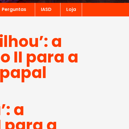
Perguntas
IASD
Loja
ilhou’: a
 II para a
 papal
’: a
I para a