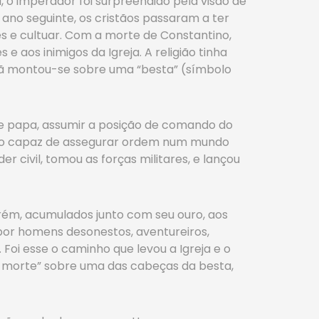
, o imperador foi surpreendido pela visão de
o ano seguinte, os cristãos passaram a ter
des e cultuar. Com a morte de Constantino,
e aos inimigos da Igreja. A religião tinha
stã montou-se sobre uma “besta” (símbolo
de papa, assumir a posição de comando do
ição capaz de assegurar ordem num mundo
 civil, tomou as forças militares, e lançou
rém, acumulados junto com seu ouro, aos
por homens desonestos, aventureiros,
 Foi esse o caminho que levou a Igreja e o
de morte” sobre uma das cabeças da besta,