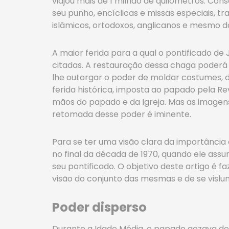
viajou mais de 1 milhão de quilômetros. Con
seu punho, encíclicas e missas especiais, t
islâmicos, ortodoxos, anglicanos e mesmo da
A maior ferida para a qual o pontificado de
citadas. A restauração dessa chaga poderá i
lhe outorgar o poder de moldar costumes, di
ferida histórica, imposta ao papado pela Re
mãos do papado e da Igreja. Mas as imagen
retomada desse poder é iminente.
Para se ter uma visão clara da importância 
no final da década de 1970, quando ele assum
seu pontificado. O objetivo deste artigo é
visão do conjunto das mesmas e de se vislu
Poder disperso
Durante a Idade Média, o papado gozava de e