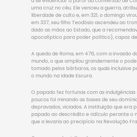
a se evidenciar a partir da conversão de Co
uma cruz no céu. Ele venceu a guerra, atribu
liberdade de culto e, em 321, o domingo vir
em 337, seu filho Teodósio ascendeu ao trono 
dado as mãos ao Estado, que a recomendava,
apocalíptico para poder político), capaz de
A queda de Roma, em 476, com a invasão do
mundo, o que ampliou grandemente o poder 
tomado pelos bárbaros, os quais inclusive p
o mundo na Idade Escura.
O papado fez fortunas com as indulgências
poucos foi minando as bases de seu domínio
depravados, viciados. A instituição que era 
papado ao descrédito e ridículo perante o 
que a levaria ao precipício na Revolução Fr