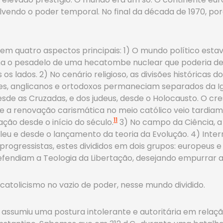
lvendo o poder temporal. No final da década de 1970, po
em quatro aspectos principais: 1) O mundo político estav
nha o pesadelo de uma hecatombe nuclear que poderia de
os lados. 2) No cenário religioso, as divisões históricas 
es, anglicanos e ortodoxos permaneciam separados da Ig
sde as Cruzadas, e dos judeus, desde o Holocausto. O c
ue a renovação carismática no meio católico veio tardia
11
ão desde o início do século.
3) No campo da Ciência, a
leu e desde o lançamento da teoria da Evolução. 4) Inter
progressistas, estes divididos em dois grupos: europeus
fendiam a Teologia da Libertação, desejando empurrar a 
catolicismo no vazio de poder, nesse mundo dividido.
ja assumiu uma postura intolerante e autoritária em rel