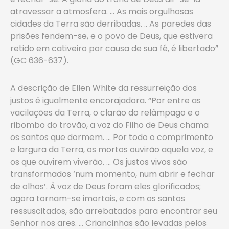
atravessar a atmosfera. … As mais orgulhosas
cidades da Terra são derribadas. .. As paredes das
prisões fendem-se, e o povo de Deus, que estivera
retido em cativeiro por causa de sua fé, é libertado”
(GC 636-637).
A descrição de Ellen White da ressurreição dos
justos é igualmente encorajadora. “Por entre as
vacilações da Terra, o clarão do relâmpago e o
ribombo do trovão, a voz do Filho de Deus chama
os santos que dormem. … Por todo o comprimento
e largura da Terra, os mortos ouvirão aquela voz, e
os que ouvirem viverão. … Os justos vivos são
transformados ‘num momento, num abrir e fechar
de olhos’. À voz de Deus foram eles glorificados;
agora tornam-se imortais, e com os santos
ressuscitados, são arrebatados para encontrar seu
Senhor nos ares. … Criancinhas são levadas pelos