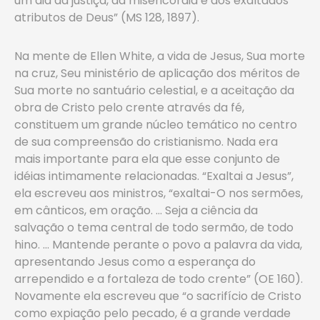
um dia da justiça, da misericórdia e dos exaltados
atributos de Deus” (MS 128, 1897).
Na mente de Ellen White, a vida de Jesus, Sua morte
na cruz, Seu ministério de aplicação dos méritos de
Sua morte no santuário celestial, e a aceitação da
obra de Cristo pelo crente através da fé,
constituem um grande núcleo temático no centro
de sua compreensão do cristianismo. Nada era
mais importante para ela que esse conjunto de
idéias intimamente relacionadas. “Exaltai a Jesus”,
ela escreveu aos ministros, “exaltai-O nos sermões,
em cânticos, em oração. … Seja a ciência da
salvação o tema central de todo sermão, de todo
hino. … Mantende perante o povo a palavra da vida,
apresentando Jesus como a esperança do
arrependido e a fortaleza de todo crente” (OE 160).
Novamente ela escreveu que “o sacrifício de Cristo
como expiação pelo pecado, é a grande verdade