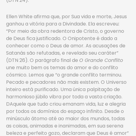
(DTN 24).
Ellen White afirma que, por Sua vida e morte, Jesus
ganhou a vitória para a Divindade. Ela escreveu:
“Por meio da obra redentora de Cristo, o governo
de Deus fica justificado. O Onipotente é dado a
conhecer como o Deus de amor. As acusações de
Satanás são refutadas, e revelado seu caráter”
(DTN 26). O parágrafo final de
O Grande Conflito
une muito bem os temas do amor e do conflito
cósmico. Lemos que “o grande conflito terminou.
Pecado e pecadores não mais existem. O Universo
inteiro está purificado. Uma única palpitação de
harmonioso júbilo vibra por toda a vasta criação.
DAquele que tudo criou emanam vida, luz e alegria
por todos os domínios do espaço infinito. Desde o
minúsculo átomo até ao maior dos mundos, todas
as coisas, animadas e inanimadas, em sua serena
beleza e perfeito gozo, declaram que Deus é amor”