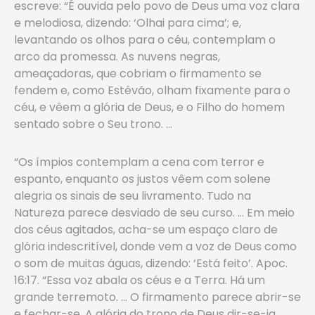
escreve: “É ouvida pelo povo de Deus uma voz clara
e melodiosa, dizendo: ‘Olhai para cima’; e,
levantando os olhos para o céu, contemplam o
arco da promessa. As nuvens negras,
ameaçadoras, que cobriam o firmamento se
fendem e, como Estêvão, olham fixamente para o
céu, e vêem a glória de Deus, e o Filho do homem
sentado sobre o Seu trono. …
“Os ímpios contemplam a cena com terror e
espanto, enquanto os justos vêem com solene
alegria os sinais de seu livramento. Tudo na
Natureza parece desviado de seu curso. … Em meio
dos céus agitados, acha-se um espaço claro de
glória indescritível, donde vem a voz de Deus como
o som de muitas águas, dizendo: ‘Está feito’. Apoc.
16:17. “Essa voz abala os céus e a Terra. Há um
grande terremoto. … O firmamento parece abrir-se
e fechar-se. A glória do trono de Deus dir-se-ia