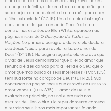
claro discerniremos as inumeráveis provas de um
amor que é infinito, e de uma terna compaixão que
sobrepuja o amor anelante de uma mãe para com
o filho extraviado” (CC 15). Uma terceira ilustração
convincente de que o amor de Deus é o tema
central nos escritos de Ellen White, aparece nas
páginas iniciais de
O Desejado de Todas as
Nações
. No primeiro parágrafo do livro ela declara
que Jesus “veio … para revelar a luz do amor de
Deus” (DTN 19). Na página seguinte ela escreve que
a vida de Jesus demonstrou “que a lei do amor que
renuncia é a lei da vida para a Terra e o Céu; que o
amor que ‘não busca os seus interesses’ (I Cor. 13:5)
tem sua fonte no coração de Deus” (DTN 20). Sua
conclusão na página final é que através de Cristo “o
amor venceu” (DTN 835). O amor de Deus é
exaltado no princípio, no final e em tudo nos
escritos de Ellen White. Ela repetidamente começa
e termina seus livros mais importantes falando