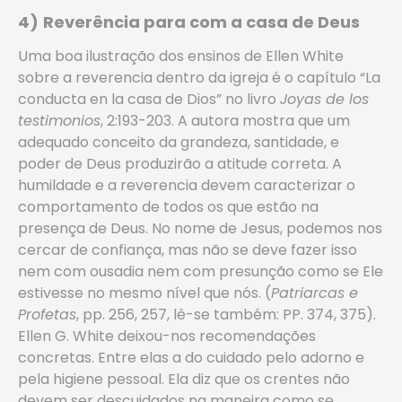
4)
Reverência para com a casa de Deus
Uma boa ilustração dos ensinos de Ellen White
sobre a reverencia dentro da igreja é o capítulo “La
conducta en la casa de Dios” no livro
Joyas de los
testimonios
, 2:193-203. A autora mostra que um
adequado conceito da grandeza, santidade, e
poder de Deus produzirão a atitude correta. A
humildade e a reverencia devem caracterizar o
comportamento de todos os que estão na
presença de Deus. No nome de Jesus, podemos nos
cercar de confiança, mas não se deve fazer isso
nem com ousadia nem com presunção como se Ele
estivesse no mesmo nível que nós. (
Patriarcas e
Profetas
, pp. 256, 257, lê-se também: PP. 374, 375).
Ellen G. White deixou-nos recomendações
concretas. Entre elas a do cuidado pelo adorno e
pela higiene pessoal. Ela diz que os crentes não
devem ser descuidados na maneira como se