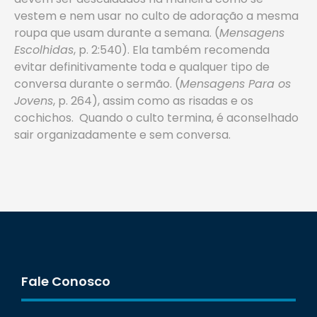
vestem e nem usar no culto de adoração a mesma
roupa que usam durante a semana. (
Mensagens
Escolhidas
, p. 2:540). Ela também recomenda
evitar definitivamente toda e qualquer tipo de
conversa durante o sermão. (
Mensagens Para os
Jovens
, p. 264), assim como as risadas e os
cochichos. Quando o culto termina, é aconselhado
sair organizadamente e sem conversa.
Fale Conosco