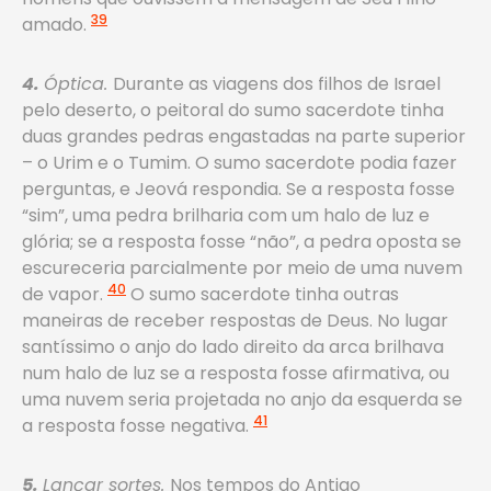
39
amado.
4.
Óptica.
Durante as viagens dos filhos de Israel
pelo deserto, o peitoral do sumo sacerdote tinha
duas grandes pedras engastadas na parte superior
– o Urim e o Tumim. O sumo sacerdote podia fazer
perguntas, e Jeová respondia. Se a resposta fosse
“sim”, uma pedra brilharia com um halo de luz e
glória; se a resposta fosse “não”, a pedra oposta se
escureceria parcialmente por meio de uma nuvem
40
de vapor.
O sumo sacerdote tinha outras
maneiras de receber respostas de Deus. No lugar
santíssimo o anjo do lado direito da arca brilhava
num halo de luz se a resposta fosse afirmativa, ou
uma nuvem seria projetada no anjo da esquerda se
41
a resposta fosse negativa.
5.
Lançar sortes.
Nos tempos do Antigo