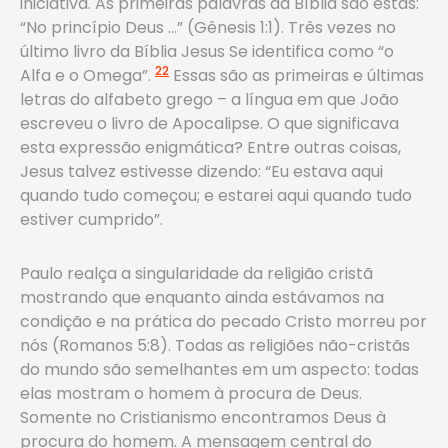
iniciativa. As primeiras palavras da Bíblia são estas:
“No princípio Deus …” (Gênesis 1:1). Três vezes no
último livro da Bíblia Jesus Se identifica como “o
22
Alfa e o Omega”.
Essas são as primeiras e últimas
letras do alfabeto grego – a língua em que João
escreveu o livro de Apocalipse. O que significava
esta expressão enigmática? Entre outras coisas,
Jesus talvez estivesse dizendo: “Eu estava aqui
quando tudo começou; e estarei aqui quando tudo
estiver cumprido”.
Paulo realça a singularidade da religião cristã
mostrando que enquanto ainda estávamos na
condição e na prática do pecado Cristo morreu por
nós (Romanos 5:8). Todas as religiões não-cristãs
do mundo são semelhantes em um aspecto: todas
elas mostram o homem à procura de Deus.
Somente no Cristianismo encontramos Deus à
procura do homem. A mensagem central do