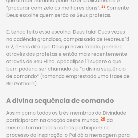
que um ser humano pode fazer biblicamente é
28
“procurar com zelo os melhores dons”.
Somente
Deus escolhe quem serão os Seus profetas.
E, tendo feito essa escolha, Deus fala! Duas vezes
na cadência grandiosa, compassada de Hebreus 1:1
e 2, é-nos dito que Deus já havia falado, primeiro
através dos profetas e então mais recentemente
através de Seu Filho. Apocalipse 1:1 sugere o que
bem poderia ser chamado de “a divina seqüência
de comando” (tomando emprestada uma frase de
Bill Gothard).
A divina sequência de comando
Assim como todos os três membros da Divindade
29
participaram na criação deste mundo,
da
mesma forma todos os três participam no
processo da inspiração: o Pai dá a mensagem para