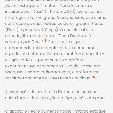
pastor estagiário Timóteo: “Toda Escritura é
inspirada por Deus” (II Timóteo 3:16), ele escolheu
empregar o termo grego
theopneustos
, que é uma
contração de duas outras palavras gregas:
Theos
(Deus) e
pneuma
(fôlego). O que ele estava
dizendo, literalmente, era: “Toda Escritura é
9
soprada por Deus
”.
Conquanto alguns
compreendam isto simplesmente como uma
agradável metáfora literária, também é correto –
e significativo – que enquanto o profeta
experimentava o fenômeno físico do transe em
visão, Deus soprava,
literalmente
; o profeta não
10
respirava enquanto estava nesta condição.
A inspiração do profeta é diferente de qualquer
outra forma de inspiração
em tipo
, e não
em grau
.
O apóstolo Pedro aumenta nosso limitado estoque