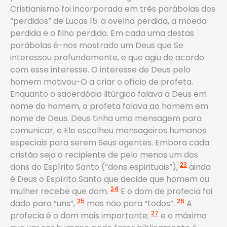
Cristianismo foi incorporada em três parábolas dos
“perdidos” de Lucas 15: a ovelha perdida, a moeda
perdida e o filho perdido. Em cada uma destas
parábolas é-nos mostrado um Deus que Se
interessou profundamente, e que agiu de acordo
com esse interesse. O interesse de Deus pelo
homem motivou-O a criar o ofício de profeta.
Enquanto o sacerdócio litúrgico falava a Deus em
nome do homem, o profeta falava ao homem em
nome de Deus. Deus tinha uma mensagem para
comunicar, e Ele escolheu mensageiros humanos
especiais para serem Seus agentes. Embora cada
cristão seja o recipiente de pelo menos um dos
23
dons do Espírito Santo (“dons espirituais”),
ainda
é Deus o Espírito Santo que decide que homem ou
24
mulher recebe que dom.
E o dom de profecia foi
25
26
dado para “uns”,
mas não para “todos”.
A
27
profecia é o dom mais importante;
e o máximo