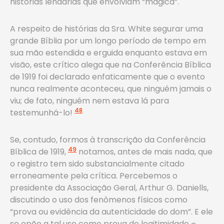
histórias lendárias que envolviam “mágica”.
A respeito de histórias da Sra. White segurar uma
grande Bíblia por um longo período de tempo em
sua mão estendida e erguida enquanto estava em
visão, este crítico alega que na Conferência Bíblica
de 1919 foi declarado enfaticamente que o evento
nunca realmente aconteceu, que ninguém jamais o
viu; de fato, ninguém nem estava lá para
48
testemunhá-lo!
Se, contudo, formos à transcrição da Conferência
49
Bíblica de 1919,
notamos, antes de mais nada, que
o registro tem sido substancialmente citado
erroneamente pela crítica. Percebemos o
presidente da Associação Geral, Arthur G. Daniells,
discutindo o uso dos fenômenos físicos como
“prova ou evidência da autenticidade do dom”. E ele
se opõe a tal uso como prova de legitimidade –