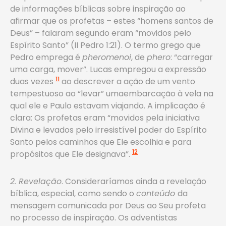
de informações bíblicas sobre inspiração ao
afirmar que os profetas – estes “homens santos de
Deus” – falaram segundo eram “movidos pelo
Espírito Santo” (II Pedro 1:21). O termo grego que
Pedro emprega é
pheromenoi
, de
phero
: “carregar
uma carga, mover”. Lucas empregou a expressão
11
duas vezes
ao descrever a ação de um vento
tempestuoso ao “levar” umaembarcação à vela na
qual ele e Paulo estavam viajando. A implicação é
clara: Os profetas eram “movidos pela iniciativa
Divina e levados pelo irresistível poder do Espírito
Santo pelos caminhos que Ele escolhia e para
12
propósitos que Ele designava”.
2. Revelação
. Consideraríamos ainda a revelação
bíblica, especial, como sendo o
conteúdo
da
mensagem comunicada por Deus ao Seu profeta
no processo de inspiração. Os adventistas