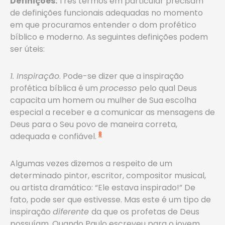
Definições:
Três termos em particular precisam
de definições funcionais adequadas no momento
em que procuramos entender o dom profético
bíblico e moderno. As seguintes definições podem
ser úteis:
1. Inspiração
. Pode-se dizer que a inspiração
profética bíblica é um
processo
pelo qual Deus
capacita um homem ou mulher de Sua escolha
especial a receber e a comunicar as mensagens de
Deus para o Seu povo de maneira correta,
8
adequada e confiável.
Algumas vezes dizemos a respeito de um
determinado pintor, escritor, compositor musical,
ou artista dramático: “Ele estava inspirado!” De
fato, pode ser que estivesse. Mas este é um tipo de
inspiração
diferente
da que os profetas de Deus
possuíam. Quando Paulo escreveu para o jovem