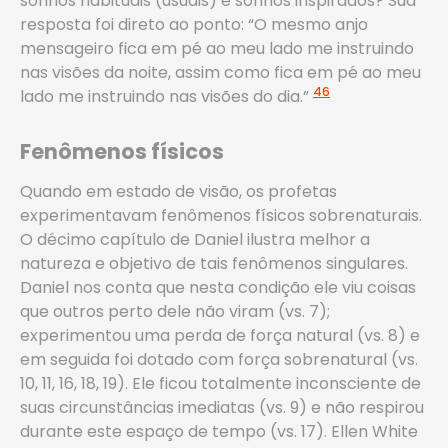
sonhos habituais (usuais) e sonhos inspirados? Sua
resposta foi direto ao ponto: “O mesmo anjo
mensageiro fica em pé ao meu lado me instruindo
nas visões da noite, assim como fica em pé ao meu
46
lado me instruindo nas visões do dia.”
Fenômenos físicos
Quando em estado de visão, os profetas
experimentavam fenômenos físicos sobrenaturais.
O décimo capítulo de Daniel ilustra melhor a
natureza e objetivo de tais fenômenos singulares.
Daniel nos conta que nesta condição ele viu coisas
que outros perto dele não viram (vs. 7);
experimentou uma perda de força natural (vs. 8) e
em seguida foi dotado com força sobrenatural (vs.
10, 11, 16, 18, 19). Ele ficou totalmente inconsciente de
suas circunstâncias imediatas (vs. 9) e não respirou
durante este espaço de tempo (vs. 17). Ellen White