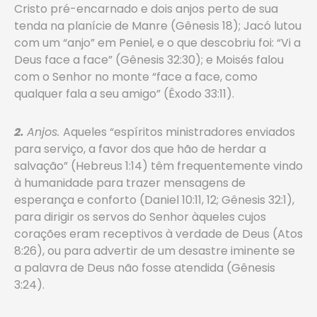
Cristo pré-encarnado e dois anjos perto de sua
tenda na planície de Manre (Gênesis 18); Jacó lutou
com um “anjo” em Peniel, e o que descobriu foi: “Vi a
Deus face a face” (Gênesis 32:30); e Moisés falou
com o Senhor no monte “face a face, como
qualquer fala a seu amigo” (Êxodo 33:11).
2.
Anjos.
Aqueles “espíritos ministradores enviados
para serviço, a favor dos que hão de herdar a
salvação” (Hebreus 1:14) têm frequentemente vindo
à humanidade para trazer mensagens de
esperança e conforto (Daniel 10:11, 12; Gênesis 32:1),
para dirigir os servos do Senhor àqueles cujos
corações eram receptivos à verdade de Deus (Atos
8:26), ou para advertir de um desastre iminente se
a palavra de Deus não fosse atendida (Gênesis
3:24).