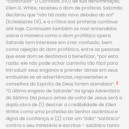
“construtor” (I Coríntios 3:10) de sua denominação,
Ellen G. White, recebeu o dom de profecia. Salomão
declarou que “não há nada novo debaixo do sol”
(Eclesiastes 1:9), e a crítica aos profetas continua
até hoje. Continuam também os mal-entendidos
sobre a maneira como o dom profético opera.
Satanás tem interesse em criar confusão, bem
como rejeição do dom profético, entre as pessoas
que esse dom se destinava a beneficiar, “por esta
razão: ele não pode achar caminho tão fácil para
introduzir seus enganos e prender almas em seus
embustes se as advertências, repreensões e
3
conselhos do Espírito de Deus foram atendidos”.
“O último engano de Satanás” na Igreja Adventista
do Sétimo Dia pouco antes da volta de Jesus será a
dupla obra de (1) destruir a credibilidade de Ellen
White como uma profetisa do Senhor autêntica e
digna de confiança, e (2) criar um “ódio” “satânico”
contra o seu ministério e escritos – satânico tanto