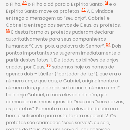
30
31
o Filho,
o Filho a dá para o Espírito Santo,
e o
32
Espírito Santo move os profetas.
A Divindade
entrega a mensagem ao “seu anjo”, Gabriel; e
Gabriel a entrega aos servos de Deus, os profetas.
33
E desta forma os profetas puderam declarar
autoritativamente para seus companheiros
34
humanos: “Ouve, pois, a palavra do Senhor”.
Dois
pontos importantes se sugerem imediatamente a
partir destes fatos: 1. De todos os bilhões de anjos
35
criados por Deus,
sabemos hoje os nomes de
apenas dois – Lúcifer (“portador de luz”), que era o
número um, e que caiu; e Gabriel, originalmente o
número dois, que depois se tornou o número um. E
foi o anjo Gabriel, o mais elevado do céu, que
comunicou as mensagens de Deus aos “seus servos,
os profetas”. Somente o mais elevado do céu era
bom o suficiente para esta tarefa especial. 2. Os
profetas são chamados “seus servos”, ou seja,
servos de Deus. Ora, um servo é, por definição,