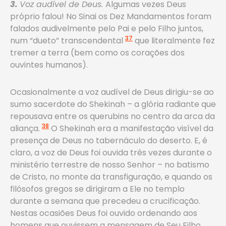
3.
Voz audível de Deus.
Algumas vezes Deus
próprio falou! No Sinai os Dez Mandamentos foram
falados audivelmente pelo Pai e pelo Filho juntos,
37
num “dueto” transcendental
que literalmente fez
tremer a terra (bem como os corações dos
ouvintes humanos).
Ocasionalmente a voz audível de Deus dirigiu-se ao
sumo sacerdote do Shekinah – a glória radiante que
repousava entre os querubins no centro da arca da
38
aliança.
O Shekinah era a manifestação visível da
presença de Deus no tabernáculo do deserto. E, é
claro, a voz de Deus foi ouvida três vezes durante o
ministério terrestre de nosso Senhor – no batismo
de Cristo, no monte da transfiguração, e quando os
filósofos gregos se dirigiram a Ele no templo
durante a semana que precedeu a crucificação.
Nestas ocasiões Deus foi ouvido ordenando aos
homens que ouvissem a mensagem de Seu Filho