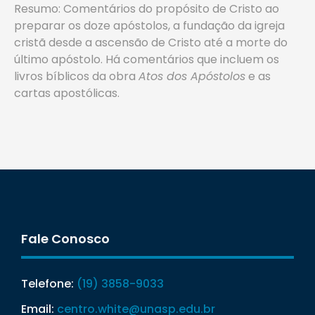
Resumo: Comentários do propósito de Cristo ao
preparar os doze apóstolos, a fundação da igreja
cristã desde a ascensão de Cristo até a morte do
último apóstolo. Há comentários que incluem os
livros bíblicos da obra
Atos dos Apóstolos
e as
cartas apostólicas.
Fale Conosco
Telefone:
(19) 3858-9033
Email:
centro.white@unasp.edu.br