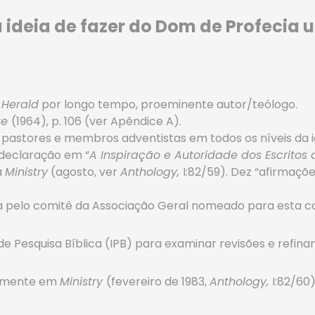
a ideia de fazer do Dom de Profecia
 Herald
por longo tempo, proeminente autor/teólogo.
te
(1964), p. 106 (ver Apêndice A).
pastores e membros adventistas em todos os níveis da ig
declaração em “
A Inspiração e Autoridade dos Escritos 
a
Ministry
(agosto, ver
Anthology,
I:82/59). Dez “afirmaçõ
da pelo comitê da Associação Geral nomeado para esta c
de Pesquisa Bíblica (IPB) para examinar revisões e refina
vamente em
Ministry
(fevereiro de 1983,
Anthology,
I:82/60