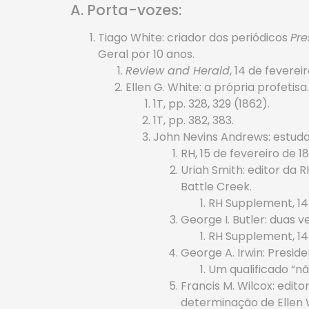
A. Porta-vozes:
Tiago White: criador dos periódicos
Pre
Geral por 10 anos.
Review and Herald
, 14 de feverei
Ellen G. White: a própria profetisa.
1T, pp. 328, 329 (1862).
1T, pp. 382, 383.
John Nevins Andrews: estuda
RH, 15 de fevereiro de 1
Uriah Smith: editor da 
Battle Creek.
RH Supplement, 14
George I. Butler: duas 
RH Supplement, 14
George A. Irwin: Preside
Um qualificado “n
Francis M. Wilcox: edit
determinação de Ellen 