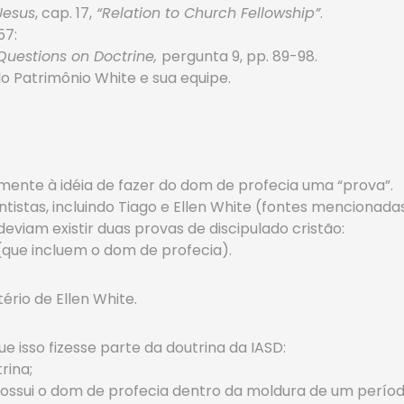
Jesus
, cap. 17,
“Relation to Church Fellowship”
.
57:
uestions on Doctrine,
pergunta 9, pp. 89-98.
do Patrimônio White e sua equipe.
almente à idéia de fazer do dom de profecia uma “prova”.
ntistas, incluindo Tiago e Ellen White (fontes mencionada
eviam existir duas provas de discipulado cristão:
 (que incluem o dom de profecia).
ério de Ellen White.
ue isso fizesse parte da doutrina da IASD:
rina;
ossui o dom de profecia dentro da moldura de um períod