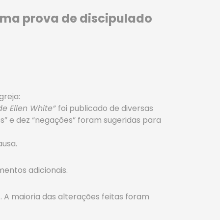
 uma prova de discipulado
reja:
de Ellen White”
foi publicado de diversas
es” e dez “negações” foram sugeridas para
ausa.
mentos adicionais.
). A maioria das alterações feitas foram