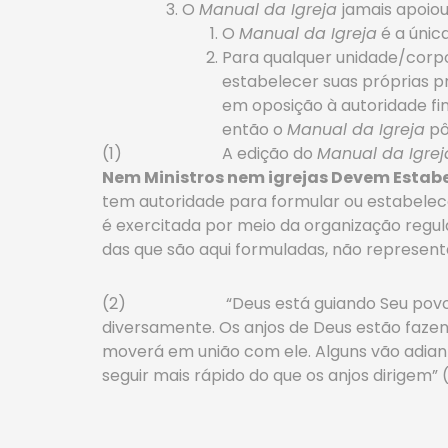
O
Manual da Igreja
jamais apoiou
O
Manual da Igreja
é a única
Para qualquer unidade/corpo 
estabelecer suas próprias pr
em oposição à autoridade fi
então o
Manual da Igreja
pô
(1) A edição do
Manual da Igre
Nem Ministros nem igrejas Devem Estabe
tem autoridade para formular ou estabelece
é exercitada por meio da organização regul
das que são aqui formuladas, não representa
(2) “Deus está guiando Seu povo, não u
diversamente. Os anjos de Deus estão fazend
moverá em união com ele. Alguns vão adian
seguir mais rápido do que os anjos dirigem” (1