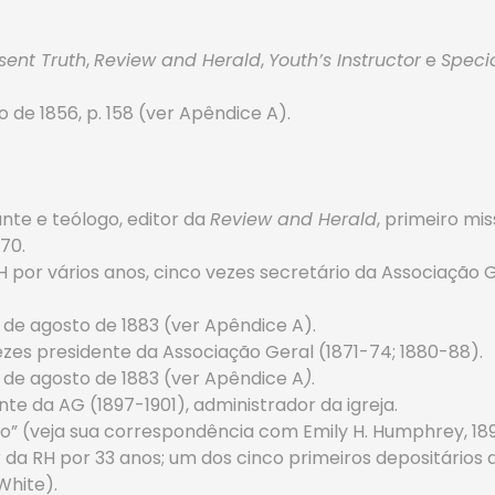
sent Truth
,
Review and Herald
,
Youth’s Instructor
e
Speci
ro de 1856, p. 158 (ver Apêndice A).
nte e teólogo, editor da
Review and Herald
, primeiro mis
870.
RH por vários anos, cinco vezes secretário da Associação G
 de agosto de 1883 (ver Apêndice A).
vezes presidente da Associação Geral (1871-74; 1880-88).
 de agosto de 1883 (ver Apêndice A
)
.
nte da AG (1897-1901), administrador da igreja.
ão” (veja sua correspondência com Emily H. Humphrey, 189
or da RH por 33 anos; um dos cinco primeiros depositário
White).