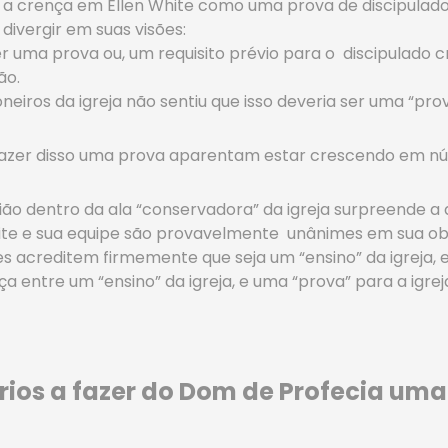
e a crença em Ellen White como uma prova de discipulado
ivergir em suas visões:
r uma prova ou, um requisito prévio para o discipulado cri
ão.
eiros da igreja não sentiu que isso deveria ser uma “prov
fazer disso uma prova aparentam estar crescendo em núm
nião dentro da ala “conservadora” da igreja surpreende a 
hite e sua equipe são provavelmente unânimes em sua ob
es acreditem firmemente que seja um “ensino” da igreja,
a entre um “ensino” da igreja, e uma “prova” para a igrej
rios a fazer do Dom de Profecia uma