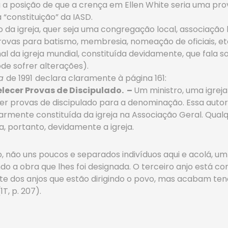
 a posição de que a crença em Ellen White seria uma prov
 “constituição” da IASD.
da igreja, quer seja uma congregação local, associação lo
ovas para batismo, membresia, nomeação de oficiais, etc
nal da igreja mundial, constituída devidamente, que fal
de sofrer alterações).
ja
de 1991
declara claramente à página 161:
lecer Provas de Discipulado. –
Um ministro, uma igreja
r provas de discipulado para a denominação. Essa autori
armente constituída da igreja na Associação Geral. Qua
, portanto, devidamente a igreja.
ns poucos e separados indivíduos aqui e acolá, um 
o a obra que lhes foi designada. O terceiro anjo está co
te dos anjos que estão dirigindo o povo, mas acabam te
T, p. 207).