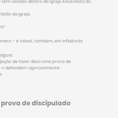
 têm variado dentro da Igreja Adventista do
stão da igreja.
a”.
ero – e talvez, também, em influência:
alguns.
jeção de fazer disso uma prova de
 e o defendem vigorosamente.
a.
 prova de discipulado