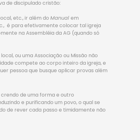
a de discipulado cristão:
cal, etc., ir além do
Manual
em
., é para efetivamente colocar tal igreja
a somente na Assembléia da AG (quando só
 local, ou uma Associação ou Missão não
dade compete ao corpo inteiro da igreja, e
lquer pessoa que busque aplicar provas além
crendo de uma forma e outro
nduzindo e purificando um povo, o qual se
ndo de rever cada passo e timidamente não