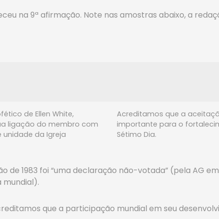
eu na 9ª afirmação. Note nas amostras abaixo, a redação
ico de Ellen White,
Acreditamos que a aceitação
nua ligação do membro com
importante para o fortaleci
e unidade da Igreja
Sétimo Dia.
são de 1983 foi “uma declaração não-votada” (pela AG em
a mundial).
acreditamos que a participação mundial em seu desenvolv