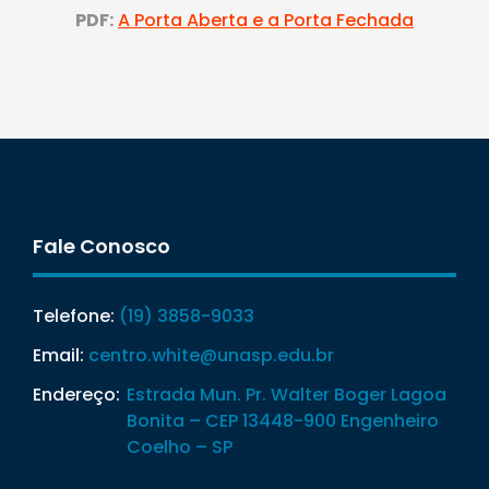
PDF:
A Porta Aberta e a Porta Fechada
Fale Conosco
Telefone:
(19) 3858-9033
Email:
centro.white@unasp.edu.br
Endereço:
Estrada Mun. Pr. Walter Boger Lagoa
Bonita – CEP 13448-900 Engenheiro
Coelho – SP