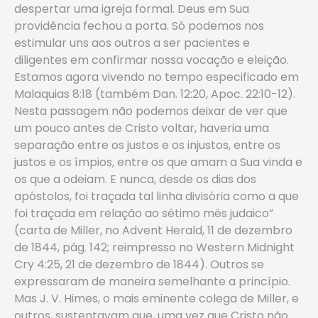
despertar uma igreja formal. Deus em Sua
providência fechou a porta. Só podemos nos
estimular uns aos outros a ser pacientes e
diligentes em confirmar nossa vocação e eleição.
Estamos agora vivendo no tempo especificado em
Malaquias 8:18 (também Dan. 12:20, Apoc. 22:10-12).
Nesta passagem não podemos deixar de ver que
um pouco antes de Cristo voltar, haveria uma
separação entre os justos e os injustos, entre os
justos e os ímpios, entre os que amam a Sua vinda e
os que a odeiam. E nunca, desde os dias dos
apóstolos, foi traçada tal linha divisória como a que
foi traçada em relação ao sétimo mês judaico”
(carta de Miller, no Advent Herald, 11 de dezembro
de 1844, pág. 142; reimpresso no Western Midnight
Cry 4:25, 21 de dezembro de 1844). Outros se
expressaram de maneira semelhante a princípio.
Mas J. V. Himes, o mais eminente colega de Miller, e
outros, sustentavam que, uma vez que Cristo não