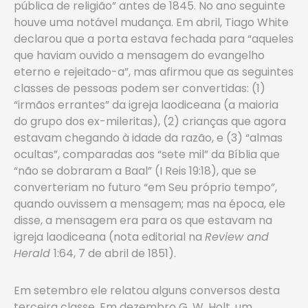
pública de religião” antes de 1845. No ano seguinte
houve uma notável mudança. Em abril, Tiago White
declarou que a porta estava fechada para “aqueles
que haviam ouvido a mensagem do evangelho
eterno e rejeitado-a”, mas afirmou que as seguintes
classes de pessoas podem ser convertidas: (1)
“irmãos errantes” da igreja laodiceana (a maioria
do grupo dos ex-mileritas), (2) crianças que agora
estavam chegando à idade da razão, e (3) “almas
ocultas”, comparadas aos “sete mil” da Bíblia que
“não se dobraram a Baal” (I Reis 19:18), que se
converteriam no futuro “em Seu próprio tempo”,
quando ouvissem a mensagem; mas na época, ele
disse, a mensagem era para os que estavam na
igreja laodiceana (nota editorial na
Review and
Herald
1:64, 7 de abril de 1851).
Em setembro ele relatou alguns conversos desta
terceira classe. Em dezembro G. W. Holt, um