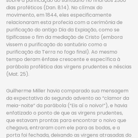
sobre a purificação do santuário no final dos 2300
dias proféticos (Dan. 8:14). No clímax do
movimento, em 1844, eles especificamente
relacionaram esta profecia com a cerimônia de
purificação do antigo Dia da Expiação, como se
tipificasse o fim da mediação de Cristo (embora
vissem a purificação do santuário como a
purificação da Terra no fogo final). Ao mesmo
tempo deram ênfase crescente e específica à
parábola profética das virgens prudentes e néscias
(Mat. 25).
Guilherme Miller havia comparado sua mensagem
da expectativa do segundo advento ao “clamor da
meia-noite” da parábola (“Eis aí o noivo!”), e havia
enfatizado o ponto de que as virgens prudentes,
que estavam prontas para encontrar o noivo que
chegava, entraram com ele para as bodas, e a
porta foi fechada, deixando as virgens atrasadas do