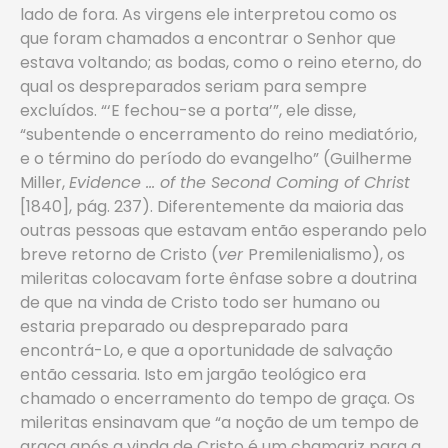
lado de fora. As virgens ele interpretou como os
que foram chamados a encontrar o Senhor que
estava voltando; as bodas, como o reino eterno, do
qual os despreparados seriam para sempre
excluídos. “‘E fechou-se a porta’”, ele disse,
“subentende o encerramento do reino mediatório,
e o término do período do evangelho” (Guilherme
Miller,
Evidence … of the Second Coming of Christ
[1840], pág. 237). Diferentemente da maioria das
outras pessoas que estavam então esperando pelo
breve retorno de Cristo (
ver
Premilenialismo), os
mileritas colocavam forte ênfase sobre a doutrina
de que na vinda de Cristo todo ser humano ou
estaria preparado ou despreparado para
encontrá-Lo, e que a oportunidade de salvação
então cessaria. Isto em jargão teológico era
chamado o encerramento do tempo de graça. Os
mileritas ensinavam que “a noção de um tempo de
graça após a vinda de Cristo é um chamariz para a