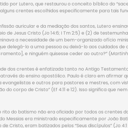
tido por Lutero, que restaurou o conceito bíblico do “sac
 alguns crentes escolhidos especificamente para tais fun
ssão auricular e da mediação dos santos, Lutero ensina
eio de Jesus Cristo (Jo 14:6; I Tm 2:5) e (2) de testemun
liminava a necessidade de um bem-organizado ofício minist
e delegá-lo a uma pessoa ou deixá-lo aos cuidados de a
acramento], e ninguém quisesse ceder ao outro?” (
Martinh
de dos crentes é enfatizada tanto no Antigo Testamento,
através do ensino apostólico. Paulo é claro em afirmar 
ra evangelistas e outros para pastores e mestres, com v
o do corpo de Cristo” (Ef 4:11 e 12). Isso significa que
rito do batismo não era oficiado por todos os crentes da 
Messias era ministrado especificamente por João Batist
e Cristo, eram batizados pelos “Seus discípulos” (Jo 4:1 e