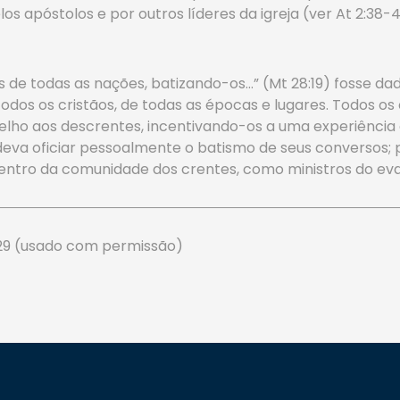
s apóstolos e por outros líderes da igreja (ver At 2:38-41; 8
os de todas as nações, batizando-os…” (Mt 28:19) fosse da
 todos os cristãos, de todas as épocas e lugares. Todos os
lho aos descrentes, incentivando-os a uma experiência
 deva oficiar pessoalmente o batismo de seus conversos; 
ntro da comunidade dos crentes, como ministros do evan
p. 29 (usado com permissão)