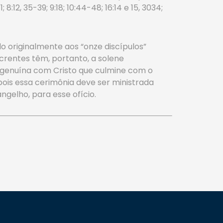
:12, 35-39; 9:18; 10:44-48; 16:14 e 15, 3034;
do originalmente aos “onze discípulos”
 crentes têm, portanto, a solene
 genuína com Cristo que culmine com o
pois essa cerimônia deve ser ministrada
gelho, para esse ofício.