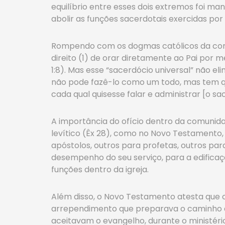
equilíbrio entre esses dois extremos foi man
abolir as funções sacerdotais exercidas por
Rompendo com os dogmas católicos da confi
direito (1) de orar diretamente ao Pai por m
1:8). Mas esse “sacerdócio universal” não e
não pode fazê-lo como um todo, mas tem qu
cada qual quisesse falar e administrar [o s
A importância do ofício dentro da comunida
levítico (Êx 28), como no Novo Testamento, 
apóstolos, outros para profetas, outros pa
desempenho do seu serviço, para a edificaçã
funções dentro da igreja.
Além disso, o Novo Testamento atesta que o 
arrependimento que preparava o caminho do 
aceitavam o evangelho, durante o ministério d