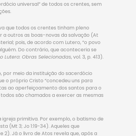
erdócio universal” de todos os crentes, sem
ções.
va que todos os crentes tinham pleno
har a outros as boas-novas da salvação (At
erial; pois, de acordo com Lutero, “o povo
lguém. Do contrário, que aconteceria se
o Lutero: Obras Selecionadas
, vol. 3, p. 413).
 por meio da instituição do sacerdócio
que o próprio Cristo “concedeu uns para
istas ao aperfeiçoamento dos santos para o
 nem todos são chamados a exercer as mesmas
igreja primitiva. Por exemplo, o batismo de
a (Mt 3; Jo 1:19-34). Aqueles que
 2). Já o livro de Atos revela que, após a