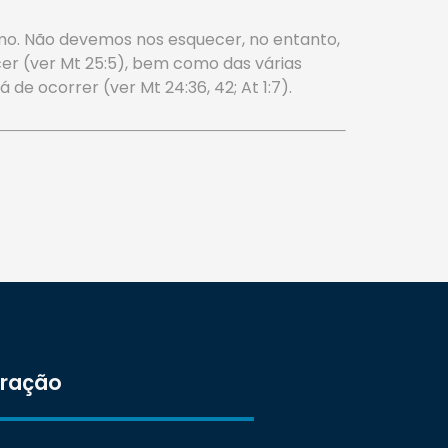
óximo. Não devemos nos esquecer, no entanto,
er (ver Mt 25:5), bem como das várias
 ocorrer (ver Mt 24:36, 42; At 1:7).
tração