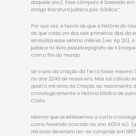
daquele ano). Esse cômputo é baseado em 
antiga literatura judaica pós-bíblica.”
Por sua vez, a teoria de que a história do m
de que cada um dos seis primeiros dias da se
simboliza esse sétimo milênio (ver Ap 20). 
judaica no livro pseudoepígrafo de II Enoqu
com o fim do mundo.
Se o ano da criação da Terra fosse mesmo 3
no ano 2240 de nossa era. Mas tal cálculo 
quatro mil anos da Criação ao nascimento d
cronologicamente a história bíblica de out
Cristo.
Mesmo que aceitássemos a curta cronologia
como havendo ocorrido no ano 4004 a.C. (qua
mil anos deveriam ter-se cumprido em 1997