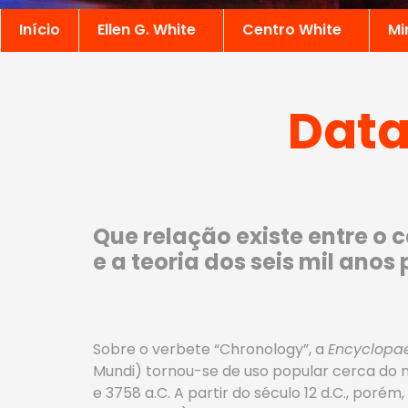
Início
Ellen G. White
Centro White
Mi
Data
Que relação existe entre o c
e a teoria dos seis mil ano
Sobre o verbete “Chronology”, a
Encyclopa
Mundi) tornou-se de uso popular cerca do n
e 3758 a.C. A partir do século 12 d.C., poré