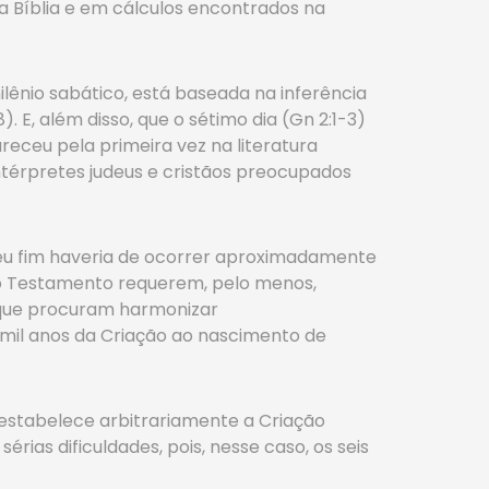
 Bíblia e em cálculos encontrados na
milênio sabático, está baseada na inferência
. E, além disso, que o sétimo dia (Gn 2:1-3)
receu pela primeira vez na literatura
intérpretes judeus e cristãos preocupados
 seu fim haveria de ocorrer aproximadamente
igo Testamento requerem, pelo menos,
, que procuram harmonizar
 mil anos da Criação ao nascimento de
estabelece arbitrariamente a Criação
ias dificuldades, pois, nesse caso, os seis