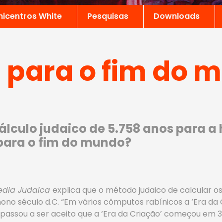
nicentros White
Pesquisas
Downloads
 para o fim do 
álculo judaico de 5.758 anos para a h
s para o fim do mundo?
edia Judaica
explica que o método judaico de calcular o
ono século d.C. “Em vários cômputos rabínicos a ‘Era da 
m, passou a ser aceito que a ‘Era da Criação’ começou em 3