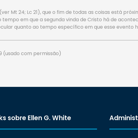
 (ver Mt 24; Lc 21), que o fim de todas as coisas está pr
o tempo em que a segunda vinda de Cristo há de acontec
lar quanto ao tempo específico em que esse evento há de
. 29 (usado com permissão)
ks sobre Ellen G. White
Adminis