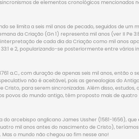
sincronismos de elementos cronológicos mencionados na
undo se limita a seis mil anos de pecado, seguidos de um 
mana da Criação (Gn 1) representa mil anos (ver II Pe 3:8)
A interpretação de cada dia da Criação como mil anos apa
e 33:1 e 2, popularizando-se posteriormente entre vários 
761 a.C., com duração de apenas seis mil anos, então o
especulativo não é aceitável, pois as genealogias do Ant
e Cristo, para serem sincronizadas. Além disso, estudos
ros povos do mundo antigo, têm proposto mais de quatro
 do arcebispo anglicano James Ussher (1581-1656), que 
tro mil anos antes do nascimento de Cristo), teríamos sér
. Mas o mundo não chegou ao fim nesse ano!