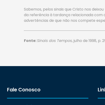
Sabemos, pelos sinais que Cristo nos deixou
da referência à tardança relacionada com 
advertências de que não nos compete especu
Fonte:
Sinais dos Tempos
, julho de 1998, p
Fale Conosco
Lin