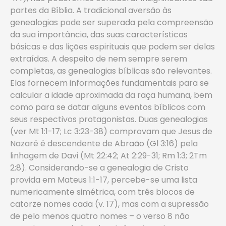
partes da Bíblia. A tradicional aversão às
genealogias pode ser superada pela compreensão
da sua importância, das suas características
básicas e das lições espirituais que podem ser delas
extraídas. A despeito de nem sempre serem
completas, as genealogias bíblicas são relevantes.
Elas fornecem informações fundamentais para se
calcular a idade aproximada da raça humana, bem
como para se datar alguns eventos bíblicos com
seus respectivos protagonistas. Duas genealogias
(ver Mt 1:1-17; Lc 3:23-38) comprovam que Jesus de
Nazaré é descendente de Abraão (Gl 3:16) pela
linhagem de Davi (Mt 22:42; At 2:29-31; Rm 1:3; 2Tm
2:8). Considerando-se a genealogia de Cristo
provida em Mateus 1:1-17, percebe-se uma lista
numericamente simétrica, com três blocos de
catorze nomes cada (v. 17), mas com a supressão
de pelo menos quatro nomes – o verso 8 não