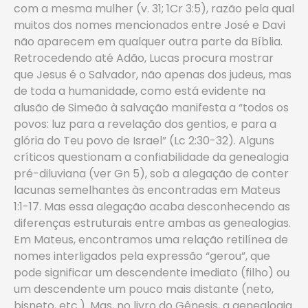
com a mesma mulher (v. 31; 1Cr 3:5), razão pela qual
muitos dos nomes mencionados entre José e Davi
não aparecem em qualquer outra parte da Bíblia.
Retrocedendo até Adão, Lucas procura mostrar
que Jesus é o Salvador, não apenas dos judeus, mas
de toda a humanidade, como está evidente na
alusão de Simeão à salvação manifesta a “todos os
povos: luz para a revelação dos gentios, e para a
glória do Teu povo de Israel” (Lc 2:30-32). Alguns
críticos questionam a confiabilidade da genealogia
pré-diluviana (ver Gn 5), sob a alegação de conter
lacunas semelhantes às encontradas em Mateus
1:1-17. Mas essa alegação acaba desconhecendo as
diferenças estruturais entre ambas as genealogias.
Em Mateus, encontramos uma relação retilínea de
nomes interligados pela expressão “gerou”, que
pode significar um descendente imediato (filho) ou
um descendente um pouco mais distante (neto,
bisneto, etc.). Mas, no livro do Gênesis, a genealogia