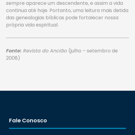
sempre aparece um descendente, e assim a vida
continua até hoje. Portanto, uma leitura mais detida
das genealogias bíblicas pode fortalecer nossa
própria vida espiritual.
Fonte:
Revista do Ancião
(julho – setembro de
2008)
Fale Conosco