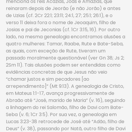
menciona os reis Acazias, Joás e Amazias, que
reinaram depois de Jeorão (e não Jorão) e antes
de Uzias (cf. 2Cr 22:1; 23:11; 24:1, 27; 25:1; 26:1), e o
verso 11 deixa fora o nome de Jeoaquim, filho de
Josias e pai de Jeconias (cf. 1Cr 3:15, 16). Por outro
lado, na mesma genealogia encontramos alusões a
quatro mulheres: Tamar, Raabe, Rute e Bate-Seba,
as quais, com exceção de Rute, tiveram um
passado moralmente questionável (ver Gn 38; Js 2;
2Sm 11). Tais alusões podem ser entendidas como
evidências concretas de que Jesus não veio
“chamar justos e sim pecadores [ao
arrependimento]” (Mt 9:13). A genealogia de Cristo,
em Mateus 1:1-17, avança progressivamente de
Abraão até “José, marido de Maria” (v. 16), seguindo
a linhagem do rei Salomão, filho de Davi com Bate-
Seba (v. 6; 1Cr 3:5). Por sua vez, a genealogia em
Lucas 3:23-38 retrocede de José até “Adão, filho de
Deus” (v. 38), passando por Natã, outro filho de Davi