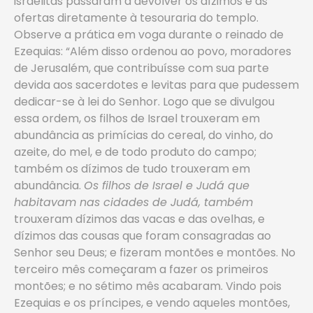
israelitas passaram a devolver os dízimos e as
ofertas diretamente à tesouraria do templo.
Observe a prática em voga durante o reinado de
Ezequias: “Além disso ordenou ao povo, moradores
de Jerusalém, que contribuísse com sua parte
devida aos sacerdotes e levitas para que pudessem
dedicar-se à lei do Senhor. Logo que se divulgou
essa ordem, os filhos de Israel trouxeram em
abundância as primícias do cereal, do vinho, do
azeite, do mel, e de todo produto do campo;
também os dízimos de tudo trouxeram em
abundância.
Os filhos de Israel e Judá que
habitavam nas cidades de Judá, também
trouxeram dízimos das vacas e das ovelhas, e
dízimos das cousas que foram consagradas ao
Senhor seu Deus; e fizeram montões e montões. No
terceiro mês começaram a fazer os primeiros
montões; e no sétimo mês acabaram. Vindo pois
Ezequias e os príncipes, e vendo aqueles montões,