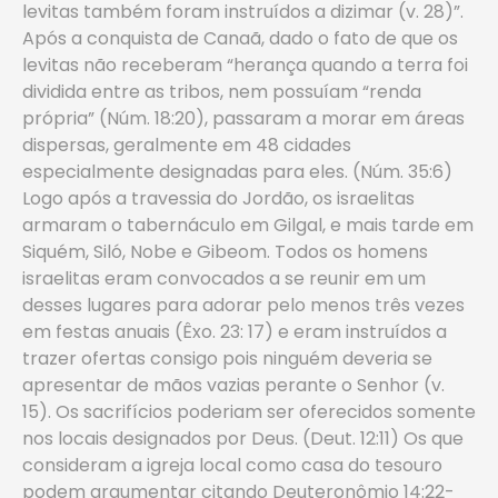
levitas também foram instruídos a dizimar (v. 28)”.
Após a conquista de Canaã, dado o fato de que os
levitas não receberam “herança quando a terra foi
dividida entre as tribos, nem possuíam “renda
própria” (Núm. 18:20), passaram a morar em áreas
dispersas, geralmente em 48 cidades
especialmente designadas para eles. (Núm. 35:6)
Logo após a travessia do Jordão, os israelitas
armaram o tabernáculo em Gilgal, e mais tarde em
Siquém, Siló, Nobe e Gibeom. Todos os homens
israelitas eram convocados a se reunir em um
desses lugares para adorar pelo menos três vezes
em festas anuais (Êxo. 23: 17) e eram instruídos a
trazer ofertas consigo pois ninguém deveria se
apresentar de mãos vazias perante o Senhor (v.
15). Os sacrifícios poderiam ser oferecidos somente
nos locais designados por Deus. (Deut. 12:11) Os que
consideram a igreja local como casa do tesouro
podem argumentar citando Deuteronômio 14:22-