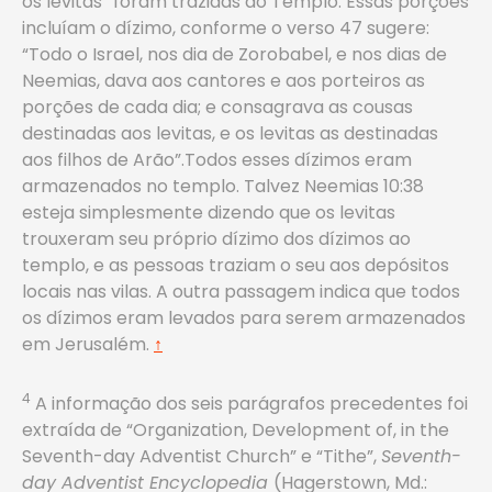
os levitas” foram trazidas ao Templo. Essas porções
incluíam o dízimo, conforme o verso 47 sugere:
“Todo o Israel, nos dia de Zorobabel, e nos dias de
Neemias, dava aos cantores e aos porteiros as
porções de cada dia; e consagrava as cousas
destinadas aos levitas, e os levitas as destinadas
aos filhos de Arão”.Todos esses dízimos eram
armazenados no templo. Talvez Neemias 10:38
esteja simplesmente dizendo que os levitas
trouxeram seu próprio dízimo dos dízimos ao
templo, e as pessoas traziam o seu aos depósitos
locais nas vilas. A outra passagem indica que todos
os dízimos eram levados para serem armazenados
em Jerusalém.
↑
4
A informação dos seis parágrafos precedentes foi
extraída de “Organization, Development of, in the
Seventh-day Adventist Church” e “Tithe”,
Seventh-
day Adventist Encyclopedia
(Hagerstown, Md.: