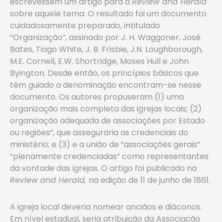
escrevessem um artigo para a
Review and Herald
sobre aquele tema. O resultado foi um documento
cuidadosamente preparado, intitulado
“Organização”, assinado por J. H. Waggoner, José
Bates, Tiago White, J. B. Frisbie, J.N. Loughborough,
M.E. Cornell, E.W. Shortridge, Moses Hull e John
Byington. Desde então, os princípios básicos que
têm guiado a denominação encontram-se nesse
documento. Os autores propuseram (1) uma
organização mais completa das igrejas locais; (2)
organização adequada de associações por Estado
ou regiões”, que asseguraria as credenciais do
ministério; e (3) e a união de “associações gerais”
“plenamente credenciadas” como representantes
da vontade das igrejas. O artigo foi publicado na
Review and Herald,
na edição de 11 de junho de 1861.
A igreja local deveria nomear anciãos e diáconos.
Em nível estadual, seria atribuição da Associação