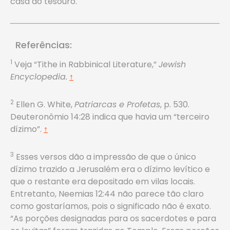
casa do tesouro.
Referências:
1
Veja “Tithe in Rabbinical Literature,”
Jewish
Encyclopedia.
↑
2
Ellen G. White,
Patriarcas e Profetas
, p. 530.
Deuteronômio 14:28 indica que havia um “terceiro
dízimo”.
↑
3
Esses versos dão a impressão de que o único
dízimo trazido a Jerusalém era o dízimo levítico e
que o restante era depositado em vilas locais.
Entretanto, Neemias 12:44 não parece tão claro
como gostaríamos, pois o significado não é exato.
“As porções designadas para os sacerdotes e para