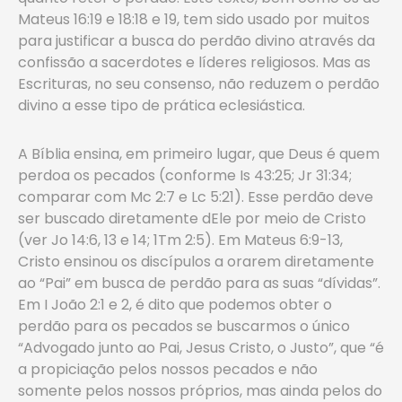
Mateus 16:19 e 18:18 e 19, tem sido usado por muitos
para justificar a busca do perdão divino através da
confissão a sacerdotes e líderes religiosos. Mas as
Escrituras, no seu consenso, não reduzem o perdão
divino a esse tipo de prática eclesiástica.
A Bíblia ensina, em primeiro lugar, que Deus é quem
perdoa os pecados (conforme Is 43:25; Jr 31:34;
comparar com Mc 2:7 e Lc 5:21). Esse perdão deve
ser buscado diretamente dEle por meio de Cristo
(ver Jo 14:6, 13 e 14; 1Tm 2:5). Em Mateus 6:9-13,
Cristo ensinou os discípulos a orarem diretamente
ao “Pai” em busca de perdão para as suas “dívidas”.
Em I João 2:1 e 2, é dito que podemos obter o
perdão para os pecados se buscarmos o único
“Advogado junto ao Pai, Jesus Cristo, o Justo”, que “é
a propiciação pelos nossos pecados e não
somente pelos nossos próprios, mas ainda pelos do