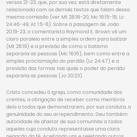
versos 21-23, que, por sua vez, está diretamente
relacionada com os demais textos que falam dessa
mesma comissão (ver Mt 28:18-20; Mc 16:15-18; Lc
24:46-49; At 1:5-8). Sobre a passagem de João
20:19-23, o comentarista Raymond E. Brown vê um
claro paralelo entre a simples ordem para batizar
(Mt 28:19) e a previsão de como o batismo
separaria as pessoas (Mc 16:16), bem como entre a
simples proclamação do perdão (Lc 24:47) e a
previsão das formas nas quais o poder do perdão
separaria as pessoas (Jo 20:23).
Cristo concedeu à Igreja, como comunidade dos
crentes, a obrigação de receber como membros
dela a todos que demonstrarem, por sua conduta, a
genuinidade do seu arrependimento. Deu também
autoridade de afastar de sua comunhão a todos
aqueles cuja conduta representasse uma clara
negação da fé. Aceitando uns e rejeitando outros,