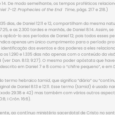
o 14. De modo semelhante, os tempos proféticos relaciona
iel 7-12: Prophecies of the End Time
, págs. 217 e 218.)
335 dias, de Daniel 12:11 e 12, compartilham da mesma na
5, e as 2.300 tardes e manhãs, de Daniel 8:14. Assim, se
aplicá-lo aos períodos de Daniel 12; pois todos esses per
indica apenas um único cumprimento para o período prof
tificação dos eventos e dos poderes a eles relacionados
 os 1.290 e 1.335 dias não apenas com o conteúdo da visã
4 (ver Dan. 8:13; 9:27). O mesmo poder apóstata que hav
é descrito em Daniel 7 e 8 como o “chifre pequeno”, e em D
o do termo hebraico
tamid
, que significa “diário” ou “contí
inal de Daniel 8:13 e 12:11. Esse termo (
tamid
) é usado na
ver Êxodo 29:38 e 42) mas também com vários outros aspec
:8; I Crôn. 16:6).
ente, ao contínuo ministério sacerdotal de Cristo no sant