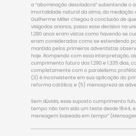
a “abominação desoladora” subentende o amp
imortalidade natural da alma, da mediação do
Guilherme Miller chegou à conclusão de que 
visigodos arianos, passo esse decisivo na un
1.290 anos eram vistos como havendo se cum
eram considerados como se estendendo por m
mantida pelos primeiros adventistas observ
hoje. Rompendo com essa interpretação, al
cumprimento futuro dos 1.290 e 1.335 dias, 
completamente com o paralelismo profético d
(3) é inconsistente em sua aplicação do pri
reforma católica; e (5) menospreza as adve
Sem dúvida, esse suposto cumprimento futuro
tempo não tem sido um teste desde 1844, e 
mensagem baseada em tempo” (
Mensagen