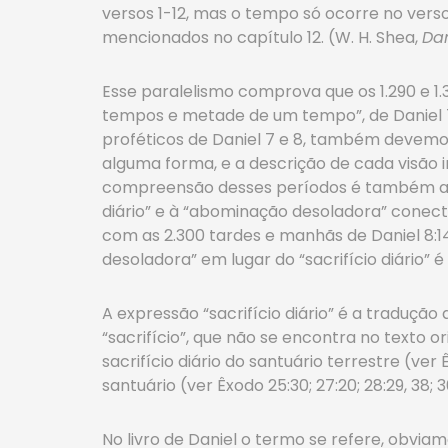
versos 1-12, mas o tempo só ocorre no vers
mencionados no capítulo 12. (W. H. Shea,
Dan
Esse paralelismo comprova que os 1.290 e 1.
tempos e metade de um tempo”, de Daniel 7:2
proféticos de Daniel 7 e 8, também devemos 
alguma forma, e a descrição de cada visão 
compreensão desses períodos é também a iden
diário” e à “abominação desoladora” conecta
com as 2.300 tardes e manhãs de Daniel 8:1
desoladora” em lugar do “sacrifício diário” 
A expressão “sacrifício diário” é a traduçã
“sacrifício”, que não se encontra no texto orig
sacrifício diário do santuário terrestre (
santuário (ver Êxodo 25:30; 27:20; 28:29, 38; 30
No livro de Daniel o termo se refere, obviam