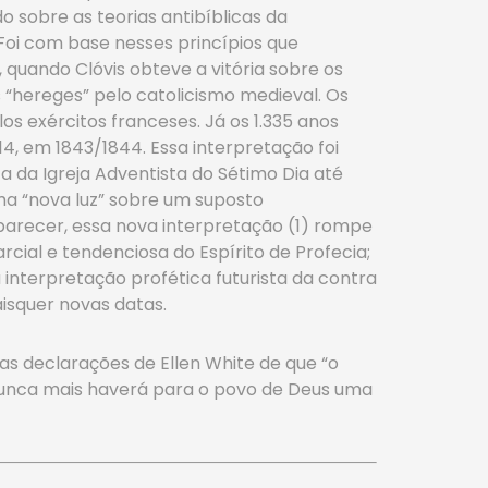
 sobre as teorias antibíblicas da
 Foi com base nesses princípios que
 quando Clóvis obteve a vitória sobre os
s “hereges” pelo catolicismo medieval. Os
s exércitos franceses. Já os 1.335 anos
4, em 1843/1844. Essa interpretação foi
 da Igreja Adventista do Sétimo Dia até
ma “nova luz” sobre um suposto
a parecer, essa nova interpretação (1) rompe
cial e tendenciosa do Espírito de Profecia;
 interpretação profética futurista da contra
isquer novas datas.
 as declarações de Ellen White de que “o
“nunca mais haverá para o povo de Deus uma