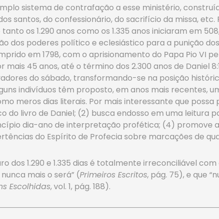
lo sistema de contrafação a esse ministério, construído
s santos, do confessionário, do sacrifício da missa, etc.
tanto os 1.290 anos como os 1.335 anos iniciaram em 508,
ião dos poderes político e eclesiástico para a punição do
prido em 1798, com o aprisionamento do Papa Pio VI pelo
ais 45 anos, até o término dos 2.300 anos de Daniel 8:1
adores do sábado, transformando-se na posição histórica
guns indivíduos têm proposto, em anos mais recentes, u
como meros dias literais. Por mais interessante que poss
o livro de Daniel; (2) busca endosso em uma leitura par
ncípio dia-ano de interpretação profética; (4) promove a
rtências do Espírito de Profecia sobre marcações de qua
 dos 1.290 e 1.335 dias é totalmente irreconciliável com
nunca mais o será” (
Primeiros Escritos
, pág. 75), e que 
s Escolhidas
, vol. 1, pág. 188).