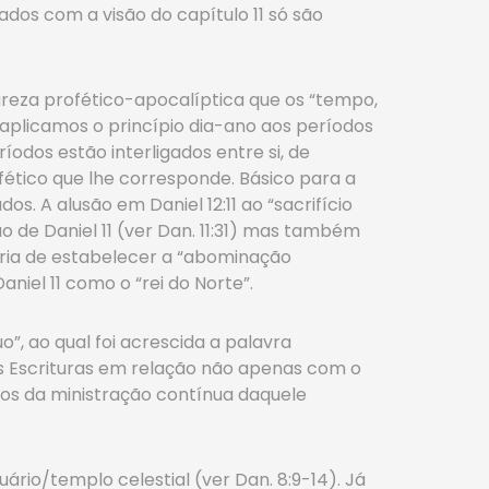
dos com a visão do capítulo 11 só são
tureza profético-apocalíptica que os “tempo,
 aplicamos o princípio dia-ano aos períodos
íodos estão interligados entre si, de
ético que lhe corresponde. Básico para a
. A alusão em Daniel 12:11 ao “sacrifício
o de Daniel 11 (ver Dan. 11:31) mas também
eria de estabelecer a “abominação
aniel 11 como o “rei do Norte”.
nuo”, ao qual foi acrescida a palavra
s Escrituras em relação não apenas com o
tos da ministração contínua daquele
uário/templo celestial (ver Dan. 8:9-14). Já