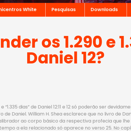
nicentros White
Pesquisas
Downloads
der os 1.290 e 1.
Daniel 12?
 e “1.335 dias” de Daniel 12:11 e 12 só poderão ser devi
o de Daniel. William H. Shea esclarece que no livro de Dani
ibrador ao corpo básico da respectiva profecia que lhe
o tempo a ela relacionado só aparece no verso 25. No capí