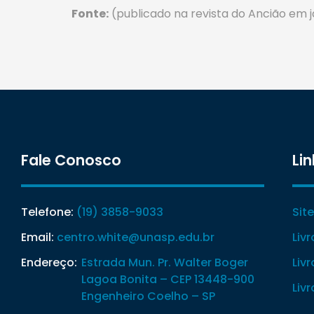
Fonte:
(publicado na revista do Ancião em j
Fale Conosco
Lin
Telefone:
(19) 3858-9033
Sit
Email:
centro.white@unasp.edu.br
Liv
Endereço:
Estrada Mun. Pr. Walter Boger
Liv
Lagoa Bonita – CEP 13448-900
Liv
Engenheiro Coelho – SP