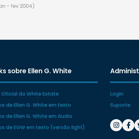
an – fev 2004)
ks sobre Ellen G. White
Adminis
e Oficial do White Estate
Login
ros de Ellen G. White em texto
Suporte
ros de Ellen G. White em áudio
ros de EGW em texto (versão light)