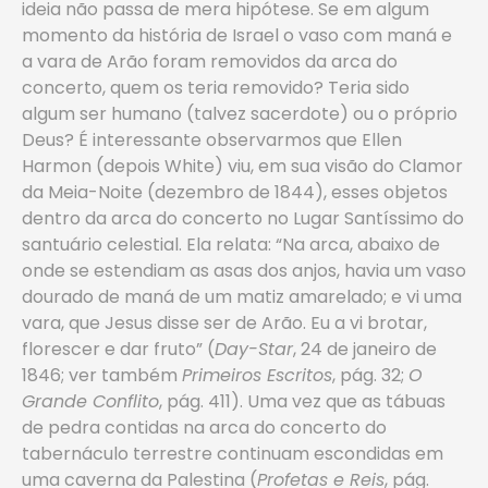
ideia não passa de mera hipótese. Se em algum
momento da história de Israel o vaso com maná e
a vara de Arão foram removidos da arca do
concerto, quem os teria removido? Teria sido
algum ser humano (talvez sacerdote) ou o próprio
Deus? É interessante observarmos que Ellen
Harmon (depois White) viu, em sua visão do Clamor
da Meia-Noite (dezembro de 1844), esses objetos
dentro da arca do concerto no Lugar Santíssimo do
santuário celestial. Ela relata: “Na arca, abaixo de
onde se estendiam as asas dos anjos, havia um vaso
dourado de maná de um matiz amarelado; e vi uma
vara, que Jesus disse ser de Arão. Eu a vi brotar,
florescer e dar fruto” (
Day-Star
, 24 de janeiro de
1846; ver também
Primeiros Escritos
, pág. 32;
O
Grande Conflito
, pág. 411). Uma vez que as tábuas
de pedra contidas na arca do concerto do
tabernáculo terrestre continuam escondidas em
uma caverna da Palestina (
Profetas e Reis
, pág.