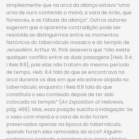
simplesmente que na arca da aliança estava “uma
urna de ouro contendo o maná, a vara de Arão, que
floresceu, e as tábuas da aliança”. Outros autores
sugerem que a aparente contradição pode ser
resolvida se distinguirmos entre os momentos
históricos do tabernáculo mosaico e do templo de
Jerusalém. Arthur W. Pink assevera que “não existe
qualquer conflito entre as duas passagens [Heb. 9:4;
I Reis 8:9], pois elas não tratam do mesmo período
de tempo. Heb. 9:4 fala do que se encontrava na
arca durante os dias em que ela esteve alojada no
tabernáculo; enquanto I Reis 8:9 fala do que
constituía o seu conteúdo depois de ter sido
colocada no templo” (
An Exposition of Hebrews
,
pág. 469). Mas, essa posição suscita a indagação: Se
o vaso com maná e a vara de Arão foram
preservados apenas na época do tabernáculo,
quando foram eles removidos da arca? Alguém