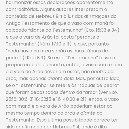
harmonizar essas declarações aparentemente
contraditórias. Alguns autores interpretam o
conteúdo de Hebreus 9:4 à luz das afirmações do
Antigo Testamento de que o vaso com maná foi
colocado “diante do Testemunho” (Êxo. 16:33 e 34)
e que a vara de Arão foi posta “perante o
Testemunho” (Núm. 17:10 e 11); e que, portanto,
“nada havia na arca senão as duas tábuas de
pedra” (I Reis 8:9). Se esse “Testemunho” fosse a
própria arca do concerto, então, o vaso com maná
e a vara de Arão deveriam estar, não
dentro
da
arca, mas apenas
diante
dela. Mas, por outro lado,
se o “Testemunho” se refere às “tábuas de pedra”
que foram depositadas
dentro
da “arca” (ver Êxo.
25:16; 30:6; 31:18; 32:15 e 16; 40:20 e 21), então, o vaso
com maná e a vara de Arão poderiam estar ao
mesmo tempo
dentro
da arca e
diante
do
Testemunho. Essa última possibilidade parece ter
sido confirmada por Hebreus 9:4, onde é dito