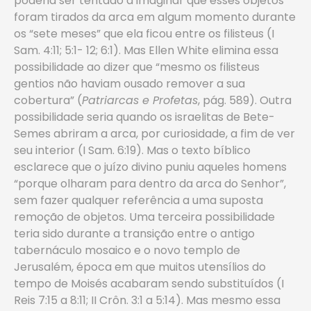
poderia ser tentado a imaginar que esses objetos
foram tirados da arca em algum momento durante
os “sete meses” que ela ficou entre os filisteus (I
Sam. 4:11; 5:1- 12; 6:1). Mas Ellen White elimina essa
possibilidade ao dizer que “mesmo os filisteus
gentios não haviam ousado remover a sua
cobertura” (
Patriarcas e Profetas
, pág. 589). Outra
possibilidade seria quando os israelitas de Bete-
Semes abriram a arca, por curiosidade, a fim de ver
seu interior (I Sam. 6:19). Mas o texto bíblico
esclarece que o juízo divino puniu aqueles homens
“porque olharam para dentro da arca do Senhor”,
sem fazer qualquer referência a uma suposta
remoção de objetos. Uma terceira possibilidade
teria sido durante a transição entre o antigo
tabernáculo mosaico e o novo templo de
Jerusalém, época em que muitos utensílios do
tempo de Moisés acabaram sendo substituídos (I
Reis 7:15 a 8:11; II Crôn. 3:1 a 5:14). Mas mesmo essa