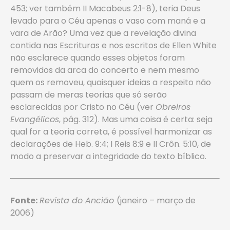
453; ver também II Macabeus 2:1-8), teria Deus
levado para o Céu apenas o vaso com maná e a
vara de Arão? Uma vez que a revelação divina
contida nas Escrituras e nos escritos de Ellen White
não esclarece quando esses objetos foram
removidos da arca do concerto e nem mesmo
quem os removeu, quaisquer ideias a respeito não
passam de meras teorias que só serão
esclarecidas por Cristo no Céu (ver
Obreiros
Evangélicos
, pág. 312). Mas uma coisa é certa: seja
qual for a teoria correta, é possível harmonizar as
declarações de Heb. 9:4; I Reis 8:9 e II Crôn. 5:10, de
modo a preservar a integridade do texto bíblico.
Fonte:
Revista do Ancião
(janeiro – março de
2006)