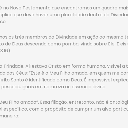
so, é no Novo Testamento que encontramos um quadro mais e
implica que deve haver uma pluralidade dentro da Divind
co.
mos os três membros da Divindade em ação ao mesmo temp
írito de Deus descendo como pomba, vindo sobre Ele. E eis
:16).
 Trindade. Ali estava Cristo em forma humana, visível a t
ida dos Céus: “Este é o Meu Filho amado, em quem me com
pírito Santo é identificado como Deus. É impossível expli
pessoas, iguais em natureza ou essência divina.
eu Filho amado”. Essa filiação, entretanto, não é ontológ
específico, com o propósito de cumprir um alvo particu
a maneira: