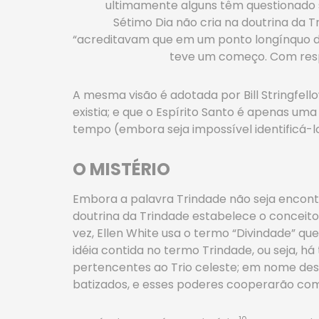
ultimamente alguns têm questionado s
Sétimo Dia não cria na doutrina da T
“acreditavam que em um ponto longínquo da 
teve um começo. Com respei
A mesma visão é adotada por Bill Stringfello
existia; e que o Espírito Santo é apenas uma
tempo (embora seja impossível identificá-l
O MISTÉRIO
Embora a palavra Trindade não seja encontr
doutrina da Trindade estabelece o conceito 
vez, Ellen White usa o termo “Divindade” q
idéia contida no termo Trindade, ou seja, h
pertencentes ao Trio celeste; em nome deste
batizados, e esses poderes cooperarão com 