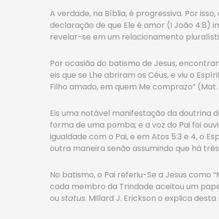
A verdade, na Bíblia, é progressiva. Por is
declaração de que Ele é amor (I João 4:8) 
revelar-se em um relacionamento pluralísti
Por ocasião do batismo de Jesus, encontra
eis que se Lhe abriram os Céus, e viu o Esp
Filho amado, em quem Me comprazo” (Mat. 3
Eis uma notável manifestação da doutrina da
forma de uma pomba; e a voz do Pai foi ouv
igualdade com o Pai, e em Atos 5:3 e 4, o Es
outra maneira senão assumindo que há três 
No batismo, o Pai referiu-Se a Jesus como “M
cada membro da Trindade aceitou um papel 
ou
status
. Millard J. Erickson o explica dest