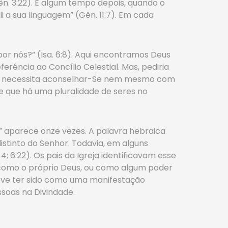
n. 3:22). E algum tempo depois, quando o
a sua linguagem” (Gên. 11:7). Em cada
por nós?” (Isa. 6:8). Aqui encontramos Deus
ência ao Concílio Celestial. Mas, pediria
 não necessita aconselhar-Se nem mesmo com
ere que há uma pluralidade de seres no
” aparece onze vezes. A palavra hebraica
istinto do Senhor. Todavia, em alguns
; 6:22). Os pais da Igreja identificavam esse
como o próprio Deus, ou como algum poder
deve ter sido como uma manifestação
ssoas na Divindade.