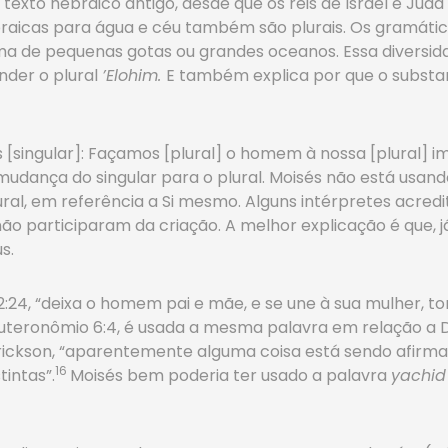
xto hebraico antigo, desde que os reis de Israel e Judá 
braicas para água e céu também são plurais. Os gramát
ma de pequenas gotas ou grandes oceanos. Essa diversid
der o plural
’Elohim.
E também explica por que o substan
 [singular]: Façamos [plural] o homem à nossa [plural] 
 mudança do singular para o plural. Moisés não está usan
l, em referência a Si mesmo. Alguns intérpretes acredit
não participaram da criação. A melhor explicação é que, 
s.
24, “deixa o homem pai e mãe, e se une à sua mulher, to
uteronômio 6:4, é usada a mesma palavra em relação a De
 Erickson, “aparentemente alguma coisa está sendo afirma
16
tintas”.
Moisés bem poderia ter usado a palavra
yachi