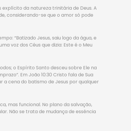
xplícito da natureza trinitária de Deus. A
ade, considerando-se que o amor só pode
o: “Batizado Jesus, saiu logo da água, e
 uma voz dos Céus que dizia: Este é o Meu
odos; o Espírito Santo desceu sobre Ele na
prazo”. Em João 10:30 Cristo fala de Sua
car a cena do batismo de Jesus por qualquer
ica, mas funcional. No plano da salvação,
lar. Não se trata de mudança de essência