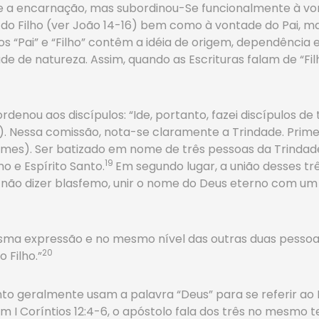
ante a encarnação, mas subordinou-Se funcionalmente à vo
do Filho (ver João 14-16) bem como à vontade do Pai, ma
 “Pai” e “Filho” contêm a idéia de origem, dependência 
ade de natureza. Assim, quando as Escrituras falam de “Fi
 ordenou aos discípulos: “Ide, portanto, fazei discípulos
8:19). Nessa comissão, nota-se claramente a Trindade. Pr
 nomes). Ser batizado em nome de três pessoas da Trindade
19
o e Espírito Santo.
Em segundo lugar, a união desses trê
ra não dizer blasfemo, unir o nome do Deus eterno com um 
ma expressão e no mesmo nível das outras duas pessoas, é
20
 Filho.”
o geralmente usam a palavra “Deus” para se referir ao Pa
Em I Coríntios 12:4-6, o apóstolo fala dos três no mesmo t