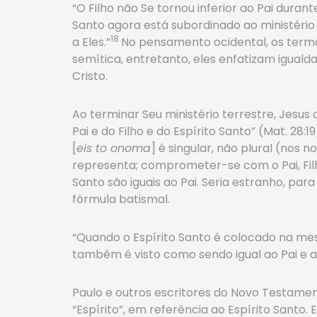
“O Filho não Se tornou inferior ao Pai dur
Santo agora está subordinado ao ministério 
18
a Eles.”
No pensamento ocidental, os termos
semítica, entretanto, eles enfatizam iguald
Cristo.
Ao terminar Seu ministério terrestre, Jesus
Pai e do Filho e do Espírito Santo” (Mat. 2
[
eis to onoma
] é singular, não plural (nos
representa; comprometer-se com o Pai, Filh
Santo são iguais ao Pai. Seria estranho, pa
fórmula batismal.
“Quando o Espírito Santo é colocado na mes
também é visto como sendo igual ao Pai e ao
Paulo e outros escritores do Novo Testament
“Espírito”, em referência ao Espírito Santo. 