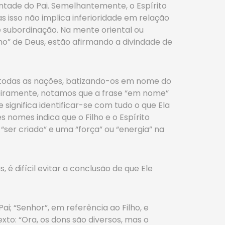
ntade do Pai. Semelhantemente, o Espírito
s isso não implica inferioridade em relação
e subordinação. Na mente oriental ou
lho” de Deus, estão afirmando a divindade de
 de todas as nações, batizando-os em nome do
imeiramente, notamos que a frase “em nome”
 significa identificar-se com tudo o que Ela
s nomes indica que o Filho e o Espírito
“ser criado” e uma “força” ou “energia” na
 difícil evitar a conclusão de que Ele
i; “Senhor”, em referência ao Filho, e
exto: “Ora, os dons são diversos, mas o