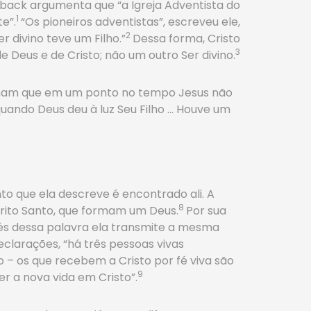
back argumenta que “a Igreja Adventista do
1
e”.
“Os pioneiros adventistas”, escreveu ele,
2
 divino teve um Filho.”
Dessa forma, Cristo
3
e Deus e de Cristo; não um outro Ser divino.
inam que em um ponto no tempo Jesus não
 quando Deus deu à luz Seu Filho … Houve um
o que ela descreve é encontrado ali. A
8
pírito Santo, que formam um Deus.
Por sua
vés dessa palavra ela transmite a mesma
eclarações, “há três pessoas vivas
o – os que recebem a Cristo por fé viva são
9
r a nova vida em Cristo”.