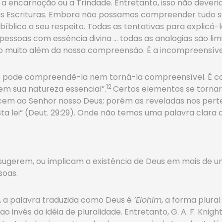
a encarnação ou a Trindade. Entretanto, isso não deveria
as Escrituras. Embora não possamos compreender tudo s
íblico a seu respeito. Todas as tentativas para explicá-l
 pessoas com essência divina … todas as analogias são 
o muito além da nossa compreensão. É a incompreensível 
ão pode compreendê-la nem torná-la compreensível. É c
12
 em sua natureza essencial”.
Certos elementos se torna
ncem ao Senhor nosso Deus; porém as reveladas nos pert
lei” (Deut. 29:29). Onde não temos uma palavra clara das
ugerem, ou implicam a existência de Deus em mais de 
soas.
1, a palavra traduzida como Deus é
’Elohim
, a forma plura
 invés da idéia de pluralidade. Entretanto, G. A. F. Kni