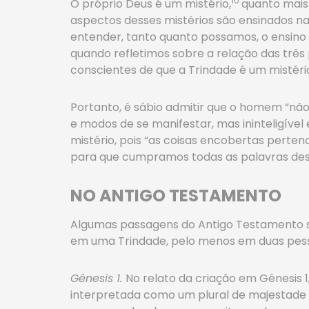
10
O próprio Deus é um mistério,
quanto mais 
aspectos desses mistérios são ensinados n
entender, tanto quanto possamos, o ensino b
quando refletimos sobre a relação das três
conscientes de que a Trindade é um mistéri
Portanto, é sábio admitir que o homem “n
e modos de se manifestar, mas ininteligível
mistério, pois “as coisas encobertas perte
para que cumpramos todas as palavras desta 
NO ANTIGO TESTAMENTO
Algumas passagens do Antigo Testamento s
em uma Trindade, pelo menos em duas pes
Gênesis 1.
No relato da criação em Gênesis 
interpretada como um plural de majestade ao