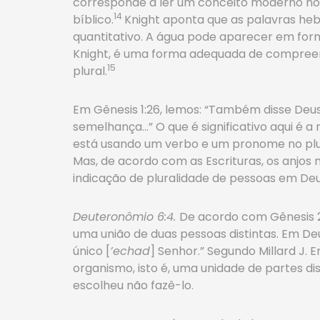
corresponde a ler um conceito moderno no te
14
bíblico.
Knight aponta que as palavras he
quantitativo. A água pode aparecer em for
Knight, é uma forma adequada de compreen
15
plural.
Em Gênesis 1:26, lemos: “Também disse Deus
semelhança…” O que é significativo aqui é a
está usando um verbo e um pronome no plura
Mas, de acordo com as Escrituras, os anjos 
indicação de pluralidade de pessoas em Deu
Deuteronômio 6:4.
De acordo com Gênesis 2:
uma união de duas pessoas distintas. Em De
único [
’echad
] Senhor.” Segundo Millard J.
organismo, isto é, uma unidade de partes dis
escolheu não fazê-lo.