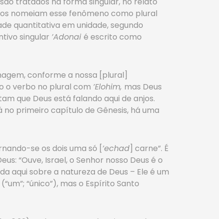
são tratados na forma singular, no relato
icos nomeiam esse fenômeno como plural
ade quantitativa em unidade, segundo
tivo singular
’Adonai
é escrito como
imagem, conforme a nossa [plural]
do o verbo no plural com
’Elohim,
mas Deus
am que Deus está falando aqui de anjos.
já no primeiro capítulo de Gênesis, há uma
rnando-se os dois uma só [
’echad
] carne”. É
us: “Ouve, Israel, o Senhor nosso Deus é o
da aqui sobre a natureza de Deus – Ele é um
d
(“um”; “único”), mas o Espírito Santo