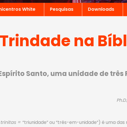
nicentros White
Pesquisas
Downloads
 Trindade na Bíbl
e Espírito Santo, uma unidade de trê
Ph.D
m
trinitas =
“triunidade” ou “três-em-unidade”) é uma das 