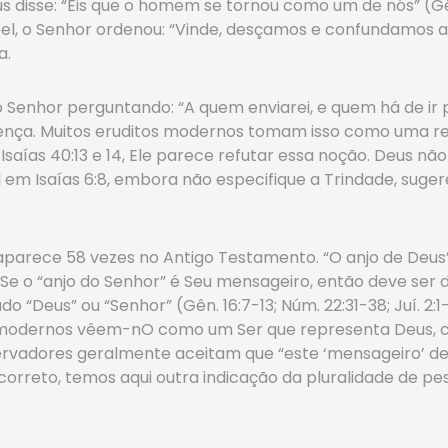
 disse: “Eis que o homem se tornou como um de nós” (Gê
, o Senhor ordenou: “Vinde, desçamos e confundamos ali 
a.
 o Senhor perguntando: “A quem enviarei, e quem há de ir 
ença. Muitos eruditos modernos tomam isso como uma refer
 Isaías 40:13 e 14, Ele parece refutar essa noção. Deus
ral em Isaías 6:8, embora não especifique a Trindade, sug
 aparece 58 vezes no Antigo Testamento. “O anjo de Deus
 Se o “anjo do Senhor” é Seu mensageiro, então deve ser d
“Deus” ou “Senhor” (Gên. 16:7-13; Núm. 22:31-38; Juí. 2:1-4
 modernos vêem-nO como um Ser que representa Deus, 
nservadores geralmente aceitam que “este ‘mensageiro’ 
 correto, temos aqui outra indicação da pluralidade de pe