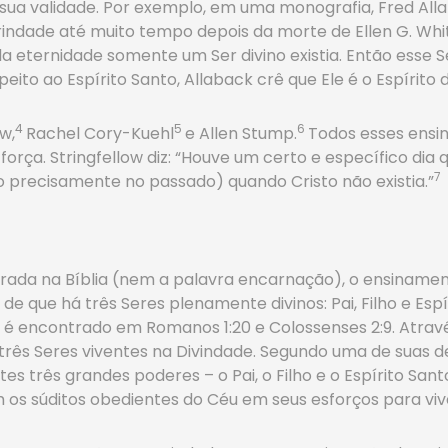
ua validade. Por exemplo, em uma monografia, Fred Alla
rindade até muito tempo depois da morte de Ellen G. Whit
eternidade somente um Ser divino existia. Então esse Ser
to ao Espírito Santo, Allaback crê que Ele é o Espírito d
4
5
6
w,
Rachel Cory-Kuehl
e Allen Stump.
Todos esses ens
 força. Stringfellow diz: “Houve um certo e específico dia
7
o precisamente no passado) quando Cristo não existia.”
ada na Bíblia (nem a palavra encarnação), o ensinament
de que há três Seres plenamente divinos: Pai, Filho e Es
ue é encontrado em Romanos 1:20 e Colossenses 2:9. Atra
á três Seres viventes na Divindade. Segundo uma de suas d
s três grandes poderes – o Pai, o Filho e o Espírito Sant
os súditos obedientes do Céu em seus esforços para vive