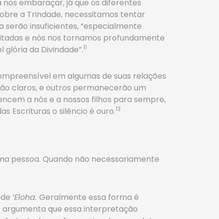
 nos embaraçar, já que os diferentes
obre a Trindade, necessitamos tentar
a serão insuficientes, “especialmente
limitadas e nós nos tornamos profundamente
11
glória da Divindade”.
ompreensível em algumas de suas relações
rão claros, e outros permanecerão um
encem a nós e a nossos filhos para sempre,
13
 Escrituras o silêncio é ouro.
uma pessoa. Quando não necessariamente
l de
’Eloha.
Geralmente essa forma é
ght argumenta que essa interpretação