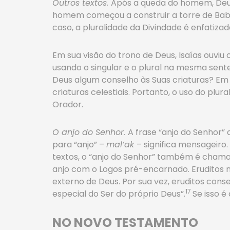
Outros textos.
Após a queda do homem, Deus
homem começou a construir a torre de Babel
caso, a pluralidade da Divindade é enfatizad
Em sua visão do trono de Deus, Isaías ouviu
usando o singular e o plural na mesma sent
Deus algum conselho às Suas criaturas? Em
criaturas celestiais. Portanto, o uso do plu
Orador.
O anjo do Senhor.
A frase “anjo do Senhor”
para “anjo” –
mal’ak
– significa mensageiro.
textos, o “anjo do Senhor” também é chamado 
anjo com o Logos pré-encarnado. Eruditos
externo de Deus. Por sua vez, eruditos co
17
especial do Ser do próprio Deus”.
Se isso é
NO NOVO TESTAMENTO