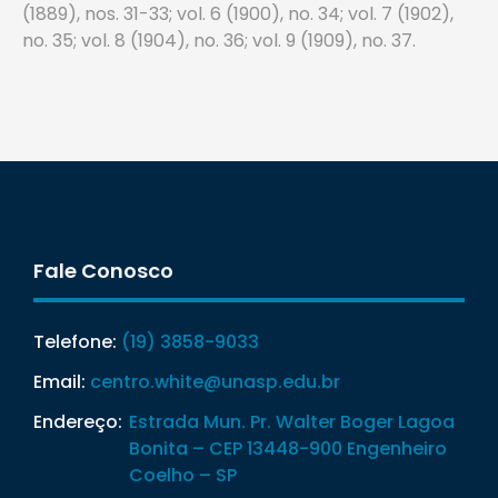
(1889), nos. 31-33; vol. 6 (1900), no. 34; vol. 7 (1902),
no. 35; vol. 8 (1904), no. 36; vol. 9 (1909), no. 37.
Fale Conosco
Telefone:
(19) 3858-9033
Email:
centro.white@unasp.edu.br
Endereço:
Estrada Mun. Pr. Walter Boger Lagoa
Bonita – CEP 13448-900 Engenheiro
Coelho – SP