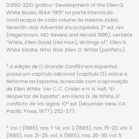
3:3193-3210; gráfico “Development of the Ellen G.
White Books, 1844-1915” na parte interna da
contracapa de cada volume do mesmo
Index
;
Seventh-day Adventist Encyclopedia
, 2ª ed. rev.
(Hagerstown, MD: Review and Herald, 1996), verbete
“White, Ellen Gould (Harmon), Writings of”; Ellen G.
White Estate,
Who Was Ellen G. White
(panfleto).
2
A edição de
O Grande Conflito
em espanhol
possui um capítulo adicional (capítulo 13) sobre a
Reforma na Espanha, acrescido com a aprovação
de Ellen White. Ver C. C. Crisler e H. H. Hall, “El
despertar de España”, em Elena G. de White,
El
conflicto de los siglos
, 10ª ed. (Mountain View, CA:
Pacific Press, 1977), 252-277.
3
Vol. 1 (1885), nos. 1-14; vol. 2 (1885), nos. 15-20; vol. 3
(1885), nos. 21-25; vol. 4 (1885), nos. 26-30; vol. 5