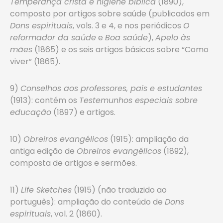
Temperança cristã e higiene bíblica
(1890),
composto por artigos sobre saúde (publicados em
Dons espirituais
, vols. 3 e 4, e nos periódicos
O
reformador da saúde
e
Boa saúde
),
Apelo às
mães
(1865) e os seis artigos básicos sobre “Como
viver” (1865).
9)
Conselhos aos professores, pais e estudantes
(1913): contém os
Testemunhos especiais sobre
educação
(1897) e artigos.
10)
Obreiros evangélicos
(1915): ampliação da
antiga edição de
Obreiros evangélicos
(1892),
composta de artigos e sermões.
11)
Life Sketches
(1915) (não traduzido ao
português): ampliação do conteúdo de
Dons
espirituais
, vol. 2 (1860).