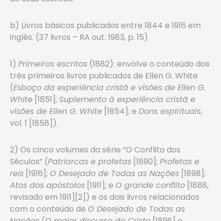
b) Livros básicos publicados entre 1844 e 1916 em
inglês. (37 livros – RA out. 1983, p. 15)
1)
Primeiros escritos
(1882): envolve o conteúdo dos
três primeiros livros publicados de Ellen G. White
(
Esboço da experiência cristã e visões de Ellen G.
White
[1851];
Suplemento à experiência cristã e
visões de Ellen G. White
[1854]; e
Dons espirituais
,
vol. 1 [1858]).
2) Os cinco volumes da série “O Conflito dos
Séculos” (
Patriarcas e profetas
[1890];
Profetas e
reis
[1916];
O Desejado de Todas as Nações
[1898];
Atos dos apóstolos
[1911]; e
O grande conflito
[1888,
revisado em 1911][2]) e os dois livros relacionados
com o conteúdo de
O Desejado de Todas as
Nações
(
O maior discurso de Cristo
[1896] e