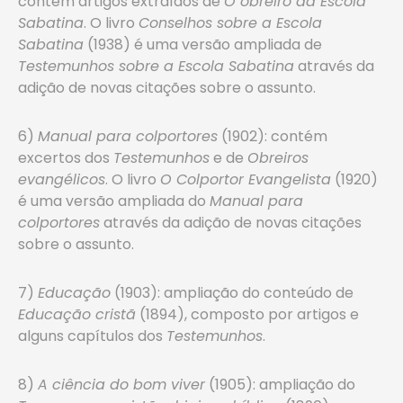
contém artigos extraídos de
O obreiro da Escola
Sabatina
. O livro
Conselhos sobre a Escola
Sabatina
(1938) é uma versão ampliada de
Testemunhos sobre a Escola Sabatina
através da
adição de novas citações sobre o assunto.
6)
Manual para colportores
(1902): contém
excertos dos
Testemunhos
e de
Obreiros
evangélicos
. O livro
O Colportor Evangelista
(1920)
é uma versão ampliada do
Manual para
colportores
através da adição de novas citações
sobre o assunto.
7)
Educação
(1903): ampliação do conteúdo de
Educação cristã
(1894), composto por artigos e
alguns capítulos dos
Testemunhos
.
8)
A ciência do bom viver
(1905): ampliação do