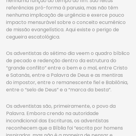
nenhuma função do tempo do fim. São feitas
referências pró-forma à parusia, mas não têm
nenhuma implicação de urgência e exerce pouco
impacto mensurável sobre o conceito ecumênico
de missão evangelística. Aqui existe o perigo de
cegueira escatológica.
Os adventistas do sétimo dia veem o quadro bíblico
de pecado e redenção dentro da estrutura do
“grande conflito” entre o bem e o mal, entre Cristo
e Satanás, entre a Palavra de Deus e as mentiras
do impostor, entre o remanescente fiel e Babilônia,
entre o “selo de Deus” e a “marca da besta”.
Os adventistas são, primeiramente, o povo da
Palavra. Embora crendo na autoridade
incondicional das Escrituras, os adventistas
reconhecem que a Bíblia foi “escrita por homens
inspirados, mas não é a maneira de pensar e