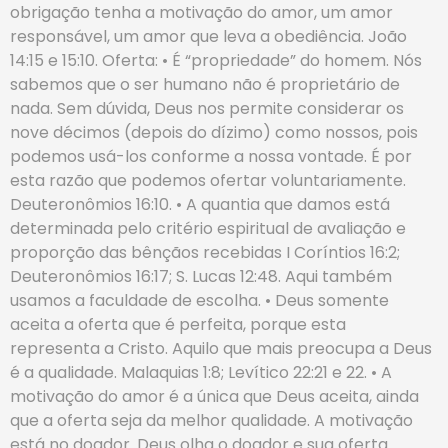
obrigação tenha a motivação do amor, um amor
responsável, um amor que leva a obediência. João
14:15 e 15:10. Oferta: • É “propriedade” do homem. Nós
sabemos que o ser humano não é proprietário de
nada. Sem dúvida, Deus nos permite considerar os
nove décimos (depois do dízimo) como nossos, pois
podemos usá-los conforme a nossa vontade. É por
esta razão que podemos ofertar voluntariamente.
Deuteronômios 16:10. • A quantia que damos está
determinada pelo critério espiritual de avaliação e
proporção das bênçãos recebidas I Coríntios 16:2;
Deuteronômios 16:17; S. Lucas 12:48. Aqui também
usamos a faculdade de escolha. • Deus somente
aceita a oferta que é perfeita, porque esta
representa a Cristo. Aquilo que mais preocupa a Deus
é a qualidade. Malaquias 1:8; Levítico 22:21 e 22. • A
motivação do amor é a única que Deus aceita, ainda
que a oferta seja da melhor qualidade. A motivação
está no doador. Deus olha o doador e sua oferta.