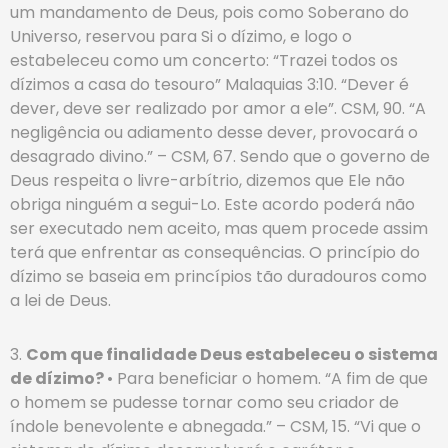
um mandamento de Deus, pois como Soberano do
Universo, reservou para Si o dízimo, e logo o
estabeleceu como um concerto: “Trazei todos os
dízimos a casa do tesouro” Malaquias 3:10. “Dever é
dever, deve ser realizado por amor a ele”. CSM, 90. “A
negligência ou adiamento desse dever, provocará o
desagrado divino.” – CSM, 67. Sendo que o governo de
Deus respeita o livre-arbítrio, dizemos que Ele não
obriga ninguém a segui-Lo. Este acordo poderá não
ser executado nem aceito, mas quem procede assim
terá que enfrentar as consequências. O princípio do
dízimo se baseia em princípios tão duradouros como
a lei de Deus.
3.
Com que finalidade Deus estabeleceu o sistema
de dízimo?
• Para beneficiar o homem. “A fim de que
o homem se pudesse tornar como seu criador de
índole benevolente e abnegada.” – CSM, 15. “Vi que o