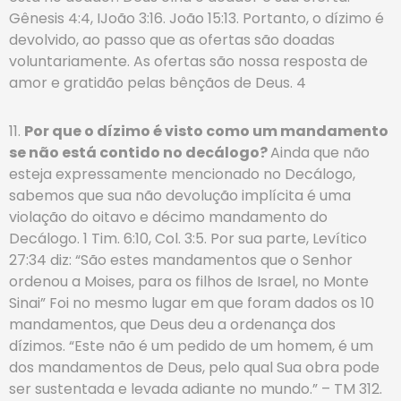
Gênesis 4:4, IJoão 3:16. João 15:13. Portanto, o dízimo é
devolvido, ao passo que as ofertas são doadas
voluntariamente. As ofertas são nossa resposta de
amor e gratidão pelas bênçãos de Deus. 4
11.
Por que o dízimo é visto como um mandamento
se não está contido no decálogo?
Ainda que não
esteja expressamente mencionado no Decálogo,
sabemos que sua não devolução implícita é uma
violação do oitavo e décimo mandamento do
Decálogo. 1 Tim. 6:10, Col. 3:5. Por sua parte, Levítico
27:34 diz: “São estes mandamentos que o Senhor
ordenou a Moises, para os filhos de Israel, no Monte
Sinai” Foi no mesmo lugar em que foram dados os 10
mandamentos, que Deus deu a ordenança dos
dízimos. “Este não é um pedido de um homem, é um
dos mandamentos de Deus, pelo qual Sua obra pode
ser sustentada e levada adiante no mundo.” – TM 312.