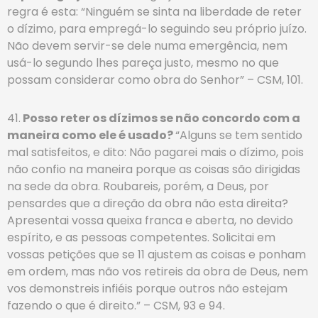
regra é esta: “Ninguém se sinta na liberdade de reter
o dízimo, para empregá-lo seguindo seu próprio juízo.
Não devem servir-se dele numa emergência, nem
usá-lo segundo lhes pareça justo, mesmo no que
possam considerar como obra do Senhor” – CSM, 101.
41.
Posso reter os dízimos se não concordo com a
maneira como ele é usado?
“Alguns se tem sentido
mal satisfeitos, e dito: Não pagarei mais o dízimo, pois
não confio na maneira porque as coisas são dirigidas
na sede da obra. Roubareis, porém, a Deus, por
pensardes que a direção da obra não esta direita?
Apresentai vossa queixa franca e aberta, no devido
espírito, e as pessoas competentes. Solicitai em
vossas petições que se 11 ajustem as coisas e ponham
em ordem, mas não vos retireis da obra de Deus, nem
vos demonstreis infiéis porque outros não estejam
fazendo o que é direito.” – CSM, 93 e 94.