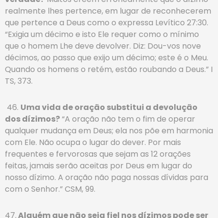
realmente lhes pertence, em lugar de reconhecerem
que pertence a Deus como o expressa Levítico 27:30.
“Exigia um décimo e isto Ele requer como o mínimo
que o homem Lhe deve devolver. Diz: Dou-vos nove
décimos, ao passo que exijo um décimo; este é o Meu.
Quando os homens o retém, estão roubando a Deus.” I
TS, 373.
46.
Uma vida de oração substitui a devolução
dos dízimos?
“A oração não tem o fim de operar
qualquer mudança em Deus; ela nos põe em harmonia
com Ele. Não ocupa o lugar do dever. Por mais
frequentes e fervorosas que sejam as 12 orações
feitas, jamais serão aceitas por Deus em lugar do
nosso dízimo. A oração não paga nossas dívidas para
com o Senhor.” CSM, 99.
47.
Alguém que não seja fiel nos dízimos pode ser