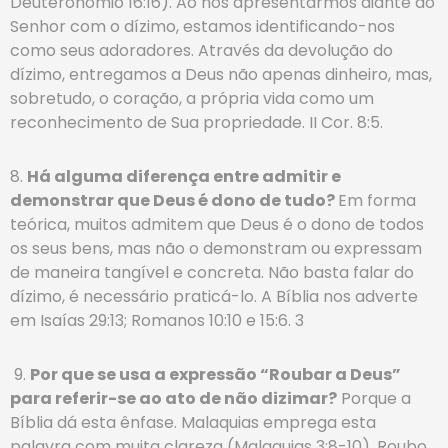
Deuteronômio 16:16). Ao nos apresentarmos diante do
Senhor com o dízimo, estamos identificando-nos
como seus adoradores. Através da devolução do
dízimo, entregamos a Deus não apenas dinheiro, mas,
sobretudo, o coração, a própria vida como um
reconhecimento de Sua propriedade. II Cor. 8:5.
8.
Há alguma diferença entre admitir e
demonstrar que Deus é dono de tudo?
Em forma
teórica, muitos admitem que Deus é o dono de todos
os seus bens, mas não o demonstram ou expressam
de maneira tangível e concreta. Não basta falar do
dízimo, é necessário praticá-lo. A Bíblia nos adverte
em Isaías 29:13; Romanos 10:10 e 15:6. 3
9.
Por que se usa a expressão “Roubar a Deus”
para referir-se ao ato de não dizimar?
Porque a
Bíblia dá esta ênfase. Malaquias emprega esta
palavra com muita clareza (Malaquias 3:8-10). Roubo