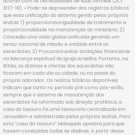
acordo com as necessidades de suas famílias (2Cr
31:17-19). • Pode-se depreender dos registros bíblicos
que essa unificação do sistema gerido pelos próprios
levitas: 1) proporcionava igualdade de tratamento e
proporcionalidade na manutenção do ministério; 2)
Concedia uma visão global unificada gerando um
senso nacional de missão e unidade entre os
sacerdotes; 3) Procurava evitar ambições financeiras
na liderança espiritual da igreja israelita. Portanto, na
Bíblia, os dízimos e ofertas dos sacerdotes não
ficavam em cada vila ou cidade, ou na posse do
próprio adorador. Os relatos bíblicos disponíveis
indicam que tanto no período pré como pós-exílio,
sempre que o sistema de manutenção dos
sacerdotes foi reformado sob direção profética, a
casa do tesouro foi uma tesouraria centralizada em
Jerusalém e administrada pelos próprios levitas. Para
esta “casa do tesouro” Malaquias apelava para que
fossem conduzidas todas as dádivas. A partir desse