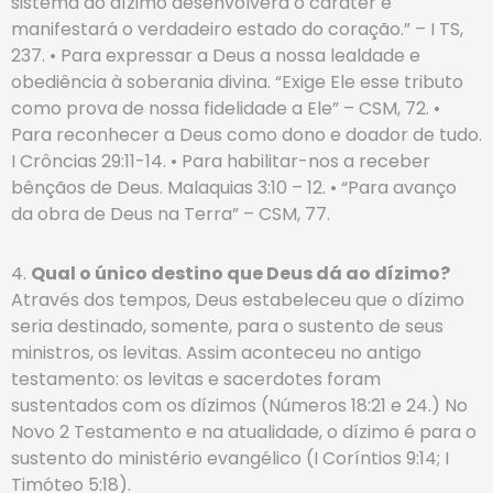
sistema do dízimo desenvolverá o caráter e
manifestará o verdadeiro estado do coração.” – I TS,
237. • Para expressar a Deus a nossa lealdade e
obediência à soberania divina. “Exige Ele esse tributo
como prova de nossa fidelidade a Ele” – CSM, 72. •
Para reconhecer a Deus como dono e doador de tudo.
I Crôncias 29:11-14. • Para habilitar-nos a receber
bênçãos de Deus. Malaquias 3:10 – 12. • “Para avanço
da obra de Deus na Terra” – CSM, 77.
4.
Qual o único destino que Deus dá ao dízimo?
Através dos tempos, Deus estabeleceu que o dízimo
seria destinado, somente, para o sustento de seus
ministros, os levitas. Assim aconteceu no antigo
testamento: os levitas e sacerdotes foram
sustentados com os dízimos (Números 18:21 e 24.) No
Novo 2 Testamento e na atualidade, o dízimo é para o
sustento do ministério evangélico (I Coríntios 9:14; I
Timóteo 5:18).