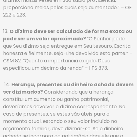
dízimo, muitas vezes em Sua sábia providência,
proporciona meios pelos quais seja aumentado.” – OE
222 e 223.
13.
O dízimo deve ser calculado de forma exata ou
pode ser um valor aproximado?
“O Senhor pede
que Seu dízimo seja entregue em Seu tesouro. Escrita,
honesta e fielmente, seja-Lhe devolvida esta parte.” –
CSM 82. “Quanto à importância exigida, Deus
especificou um décimo da renda” – I TS 373.
14.
Herança, presentes ou dinheiro achado devem
ser dizimados?
Considerando que a herança
constitui um aumento ou ganho patrimonial,
deveríamos devolver o dízimo correspondente. No
caso de presentes, se estes são úteis para o
momento atual, estando o seu valor incluído no
orçamento familiar, deve dizimar-se. Se o dinheiro
achado se incorpora ao patrimônio daquele que o