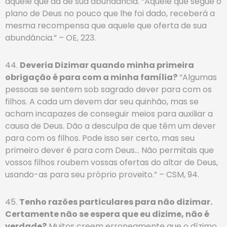
aquele que dá de sua abundância. “Aquele que segue o
plano de Deus no pouco que lhe foi dado, receberá a
mesma recompensa que aquele que oferta de sua
abundância.” – OE, 223.
44.
Deveria Dizimar quando minha primeira
obrigação é para com a minha família?
“Algumas
pessoas se sentem sob sagrado dever para com os
filhos. A cada um devem dar seu quinhão, mas se
acham incapazes de conseguir meios para auxiliar a
causa de Deus. Dão a desculpa de que têm um dever
para com os filhos. Pode isso ser certo, mas seu
primeiro dever é para com Deus… Não permitais que
vossos filhos roubem vossas ofertas do altar de Deus,
usando-as para seu próprio proveito.” – CSM, 94.
45.
Tenho razões particulares para não dizimar.
Certamente não se espera que eu dizime, não é
verdade?
Muitos creem erroneamente que o dízimo