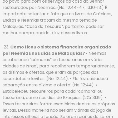
do povo para com os serviços da casa do Senhor
restaurados por Neemias. (Ne. 12:44-47; 13:10-13.) É
importante salientar o fato que os livros de Crônicas,
Esdras e Neemias tratam do mesmo tema de
Malaquias. “Casa do Tesouro”, portanto, pode ser
melhor compreendido à luz desses livros.
23.
Como ficou o sistema financeiro organizado
por Neemias nos dias de Malaquias?
• Neemias
estabeleceu “câmaras” ou tesourarias em várias
cidades de Israel, para recolherem temporariamente,
os dízimos e ofertas, que eram as porções dos
sacerdotes e levitas. (Ne. 12:44). • Ele fez cuidadosa
separação entre dízimo e oferta. (Ne. 12:44). •
Estabeleceu tesoureiros para cada “câmara” ou
tesouraria, como nos dias de Ezequias. (2Cr.31:19). •
Esses tesoureiros foram escolhidos dentre os próprios
levitas. Dessa maneira não seriam vitimas do jogo de
interesses alheios à função. Se eram dignos de serem