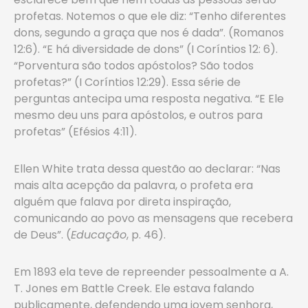
profetas. Notemos o que ele diz: “Tenho diferentes
dons, segundo a graça que nos é dada”. (Romanos
12:6). “E há diversidade de dons” (I Coríntios 12: 6).
“Porventura são todos apóstolos? São todos
profetas?” (I Coríntios 12:29). Essa série de
perguntas antecipa uma resposta negativa. “E Ele
mesmo deu uns para apóstolos, e outros para
profetas” (Efésios 4:11).
Ellen White trata dessa questão ao declarar: “Nas
mais alta acepção da palavra, o profeta era
alguém que falava por direta inspiração,
comunicando ao povo as mensagens que recebera
de Deus”. (
Educação
, p. 46).
Em 1893 ela teve de repreender pessoalmente a A.
T. Jones em Battle Creek. Ele estava falando
publicamente, defendendo uma jovem senhora,