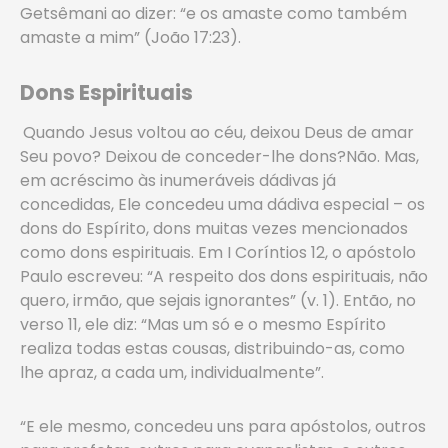
Getsêmani ao dizer: “e os amaste como também
amaste a mim” (João 17:23).
Dons Espirituais
Quando Jesus voltou ao céu, deixou Deus de amar
Seu povo? Deixou de conceder-lhe dons?Não. Mas,
em acréscimo às inumeráveis dádivas já
concedidas, Ele concedeu uma dádiva especial – os
dons do Espírito, dons muitas vezes mencionados
como dons espirituais. Em I Coríntios 12, o apóstolo
Paulo escreveu: “A respeito dos dons espirituais, não
quero, irmão, que sejais ignorantes” (v. 1). Então, no
verso 11, ele diz: “Mas um só e o mesmo Espírito
realiza todas estas cousas, distribuindo-as, como
lhe apraz, a cada um, individualmente”.
“E ele mesmo, concedeu uns para apóstolos, outros