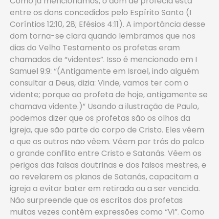
Como já mencionamos, o dom de profecia está
entre os dons concedidos pelo Espírito Santo (I
Coríntios 12:10, 28; Efésios 4:11). A importância desse
dom torna-se clara quando lembramos que nos
dias do Velho Testamento os profetas eram
chamados de “videntes”. Isso é mencionado em I
Samuel 9:9: “(Antigamente em Israel, indo alguém
consultar a Deus, dizia: Vinde, vamos ter com o
vidente; porque ao profeta de hoje, antigamente se
chamava vidente.)” Usando a ilustração de Paulo,
podemos dizer que os profetas são os olhos da
igreja, que são parte do corpo de Cristo. Eles vêem
o que os outros não vêem. Vêem por trás do palco
o grande conflito entre Cristo e Satanás. Vêem os
perigos das falsas doutrinas e dos falsos mestres, e
ao revelarem os planos de Satanás, capacitam a
igreja a evitar bater em retirada ou a ser vencida.
Não surpreende que os escritos dos profetas
muitas vezes contêm expressões como “Vi”. Como