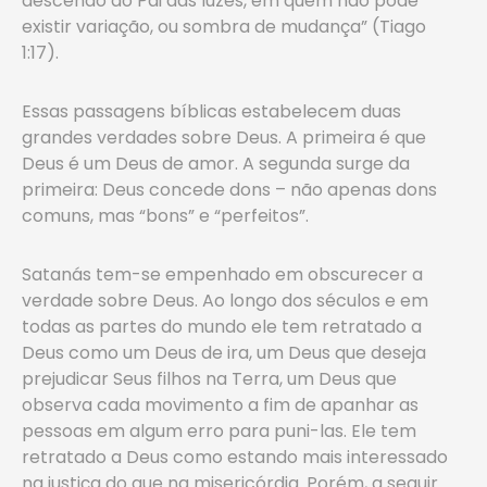
descendo do Pai das luzes, em quem não pode
existir variação, ou sombra de mudança” (Tiago
1:17).
Essas passagens bíblicas estabelecem duas
grandes verdades sobre Deus. A primeira é que
Deus é um Deus de amor. A segunda surge da
primeira: Deus concede dons – não apenas dons
comuns, mas “bons” e “perfeitos”.
Satanás tem-se empenhado em obscurecer a
verdade sobre Deus. Ao longo dos séculos e em
todas as partes do mundo ele tem retratado a
Deus como um Deus de ira, um Deus que deseja
prejudicar Seus filhos na Terra, um Deus que
observa cada movimento a fim de apanhar as
pessoas em algum erro para puni-las. Ele tem
retratado a Deus como estando mais interessado
na justiça do que na misericórdia. Porém, a seguir