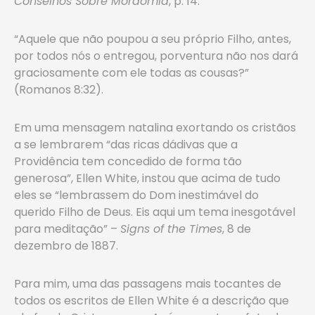
Conselhos Sobre Mordomia
, p. 14.
“Aquele que não poupou a seu próprio Filho, antes,
por todos nós o entregou, porventura não nos dará
graciosamente com ele todas as cousas?”
(Romanos 8:32).
Em uma mensagem natalina exortando os cristãos
a se lembrarem “das ricas dádivas que a
Providência tem concedido de forma tão
generosa”, Ellen White, instou que acima de tudo
eles se “lembrassem do Dom inestimável do
querido Filho de Deus. Eis aqui um tema inesgotável
para meditação” –
Signs of the Times
, 8 de
dezembro de 1887.
Para mim, uma das passagens mais tocantes de
todos os escritos de Ellen White é a descrição que