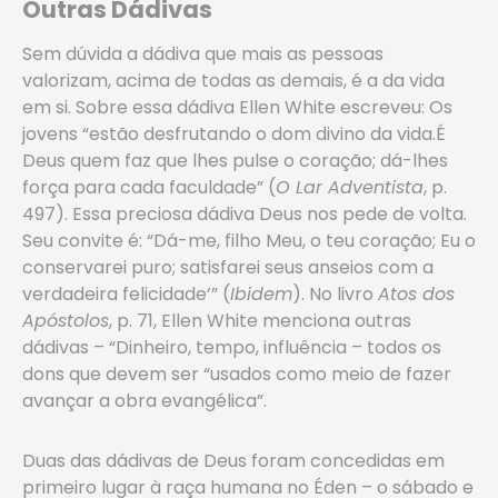
Outras Dádivas
Sem dúvida a dádiva que mais as pessoas
valorizam, acima de todas as demais, é a da vida
em si. Sobre essa dádiva Ellen White escreveu: Os
jovens “estão desfrutando o dom divino da vida.É
Deus quem faz que lhes pulse o coração; dá-lhes
força para cada faculdade” (
O Lar Adventista
, p.
497). Essa preciosa dádiva Deus nos pede de volta.
Seu convite é: “Dá-me, filho Meu, o teu coração; Eu o
conservarei puro; satisfarei seus anseios com a
verdadeira felicidade’” (
Ibidem
). No livro
Atos dos
Apóstolos
, p. 71, Ellen White menciona outras
dádivas – “Dinheiro, tempo, influência – todos os
dons que devem ser “usados como meio de fazer
avançar a obra evangélica”.
Duas das dádivas de Deus foram concedidas em
primeiro lugar à raça humana no Éden – o sábado e