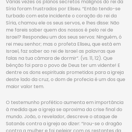
Várias vezes os planos secretos malignos do rei da
Síria foram frustrados por Eliseu. “Então tendo-se
turbado com este incidente o coração do rei da
Síria, chamou ele os seus servos, e lhes disse: Não
me fareis saber quem dos nossos é pelo rei de
Israel? Respondeu um dos seus servos: Ninguém, ó
rei meu senhor; mas o profeta Eliseu, que está em
Israel, faz saber ao rei de Israel as palavras que
falas na tua câmara de dormir”. (vs. 11, 12). Que
bênção foi para o povo de Deus ter um vidente! E
dentre os dons espirituais prometidos para a igreja
deste lado da cruz, o dom de profecia é um dos que
maior valor tem.
O testemunho profético aumenta em importância
à medida que a igreja se aproxima da crise final do
mundo. João, o revelador, descreve o ataque de
Satanás contra a igreja ao dizer: “Irou-se o dragão
contra a mulher e foi pelejar com os restantes da