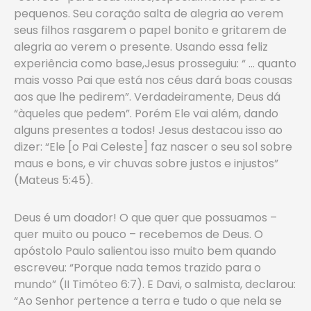
pequenos. Seu coração salta de alegria ao verem
seus filhos rasgarem o papel bonito e gritarem de
alegria ao verem o presente. Usando essa feliz
experiência como base,Jesus prosseguiu: “ … quanto
mais vosso Pai que está nos céus dará boas cousas
aos que lhe pedirem”. Verdadeiramente, Deus dá
“àqueles que pedem”. Porém Ele vai além, dando
alguns presentes a todos! Jesus destacou isso ao
dizer: “Ele [o Pai Celeste] faz nascer o seu sol sobre
maus e bons, e vir chuvas sobre justos e injustos”
(Mateus 5:45).
Deus é um doador! O que quer que possuamos –
quer muito ou pouco – recebemos de Deus. O
apóstolo Paulo salientou isso muito bem quando
escreveu: “Porque nada temos trazido para o
mundo” (II Timóteo 6:7). E Davi, o salmista, declarou:
“Ao Senhor pertence a terra e tudo o que nela se