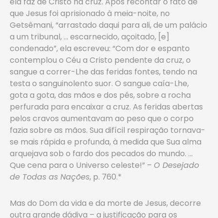
ela faz de Cristo na cruz. Após recontar o fato de
que Jesus foi aprisionado à meia-noite, no
Getsêmani, “arrastado daqui para ali, de um palácio
a um tribunal, … escarnecido, açoitado, [e]
condenado”, ela escreveu: “Com dor e espanto
contemplou o Céu a Cristo pendente da cruz, o
sangue a correr-Lhe das feridas fontes, tendo na
testa o sanguinolento suor. O sangue caía-Lhe,
gota a gota, das mãos e dos pés, sobre a rocha
perfurada para encaixar a cruz. As feridas abertas
pelos cravos aumentavam ao peso que o corpo
fazia sobre as mãos. Sua difícil respiração tornava-
se mais rápida e profunda, à medida que Sua alma
arquejava sob o fardo dos pecados do mundo. …
Que cena para o Universo celeste!” –
O Desejado
de Todas as Nações
, p. 760.*
Mas do Dom da vida e da morte de Jesus, decorre
outra grande dádiva – a justificação para os