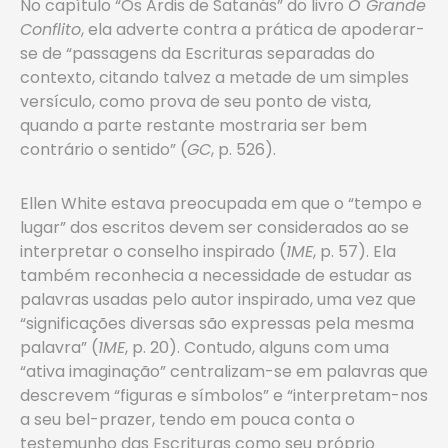
No capítulo “Os Ardis de Satanás” do livro
O Grande
Conflito
, ela adverte contra a prática de apoderar-
se de “passagens da Escrituras separadas do
contexto, citando talvez a metade de um simples
versículo, como prova de seu ponto de vista,
quando a parte restante mostraria ser bem
contrário o sentido” (
GC
, p. 526).
Ellen White estava preocupada em que o “tempo e
lugar” dos escritos devem ser considerados ao se
interpretar o conselho inspirado (
1ME
, p. 57). Ela
também reconhecia a necessidade de estudar as
palavras usadas pelo autor inspirado, uma vez que
“significações diversas são expressas pela mesma
palavra” (
1ME
, p. 20). Contudo, alguns com uma
“ativa imaginação” centralizam-se em palavras que
descrevem “figuras e símbolos” e “interpretam-nos
a seu bel-prazer, tendo em pouca conta o
testemunho das Escrituras como seu próprio