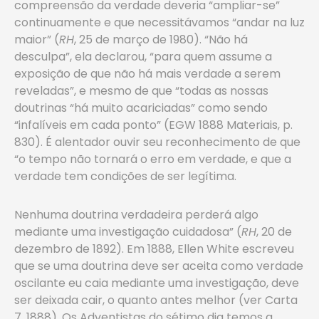
compreensão da verdade deveria “ampliar-se”
continuamente e que necessitávamos “andar na luz
maior” (
RH
, 25 de março de 1980). “Não há
desculpa”, ela declarou, “para quem assume a
exposição de que não há mais verdade a serem
reveladas”, e mesmo de que “todas as nossas
doutrinas “há muito acariciadas” como sendo
“infalíveis em cada ponto” (EGW 1888 Materiais, p.
830). É alentador ouvir seu reconhecimento de que
“o tempo não tornará o erro em verdade, e que a
verdade tem condições de ser legítima.
Nenhuma doutrina verdadeira perderá algo
mediante uma investigação cuidadosa” (
RH
, 20 de
dezembro de 1892). Em 1888, Ellen White escreveu
que se uma doutrina deve ser aceita como verdade
oscilante eu caia mediante uma investigação, deve
ser deixada cair, o quanto antes melhor (ver Carta
7, 1888). Os Adventistas do sétimo dia temos a