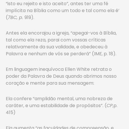
“isto eu rejeito e isto aceito”, antes ter uma fé
implícita na Bíblia como um todo e tal como ela é’
(
7BC, p.
919).
Antes ela encorajou a igreja, “apegai-vos à Bíblia,
tal como ela reza, parai com vossas críticas
relativamente da sua validade, e obedeceu à
Palavra e nenhum de vós se perderá” (
1ME
, p. 18).
Em linguagem inequívoca Ellen White retrata o
poder da Palavra de Deus quando abrimos nosso
coração e mente para sua mensagem:
Ela confere “amplidão mental, uma nobreza de
caráter, e uma estabilidade de propósitos”. (
CP
,p.
415)
Ela aumenta “as faculdades de compreensão, e