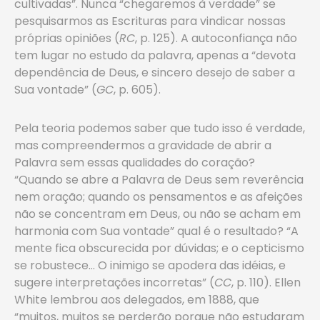
cultivadas”. Nunca “chegaremos à verdade” se
pesquisarmos as Escrituras para vindicar nossas
próprias opiniões (
RC
, p. 125). A autoconfiança não
tem lugar no estudo da palavra, apenas a “devota
dependência de Deus, e sincero desejo de saber a
Sua vontade” (
GC
, p. 605).
Pela teoria podemos saber que tudo isso é verdade,
mas compreendermos a gravidade de abrir a
Palavra sem essas qualidades do coração?
“Quando se abre a Palavra de Deus sem reverência
nem oração; quando os pensamentos e as afeições
não se concentram em Deus, ou não se acham em
harmonia com Sua vontade” qual é o resultado? “A
mente fica obscurecida por dúvidas; e o cepticismo
se robustece… O inimigo se apodera das idéias, e
sugere interpretações incorretas” (
CC
, p. 110). Ellen
White lembrou aos delegados, em 1888, que
“muitos, muitos se perderão porque não estudaram