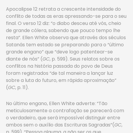
Apocalipse 12 retrata a crescente intensidade do
conflito de todas as eras apressando-se para o seu
final. O verso 12 diz: “o diabo desceu até vós, cheio
de grande cólera, sabendo que pouco tempo lhe
resta”. Ellen White observa que através dos séculos
Satanás tem estado se preparando para o “último
grande engano” que “deve logo patentear-se
diante de nós” (
GC
, p. 599). Seus relatos sobre os
conflitos na história passada do povo de Deus
foram registrados “de tal maneira a lançar luz
sobre a luta do futuro, em rápida aproximação”
(
GC
, p. 11).
No último engano, Ellen White adverte: “Tão
meticulosamente a contrafação se parecerá com
o verdadeiro, que será impossível distinguir entre
ambos sem o auxílio das Escrituras Sagradas”(
GC
,
p. 599). “Pessoa alguma, a não ser os que