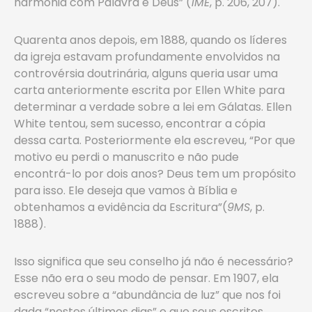
harmonia com Palavra e Deus” (
1ME
, p. 206, 207).
Quarenta anos depois, em 1888, quando os líderes
da igreja estavam profundamente envolvidos na
controvérsia doutrinária, alguns queria usar uma
carta anteriormente escrita por Ellen White para
determinar a verdade sobre a lei em Gálatas. Ellen
White tentou, sem sucesso, encontrar a cópia
dessa carta. Posteriormente ela escreveu, “Por que
motivo eu perdi o manuscrito e não pude
encontrá-lo por dois anos? Deus tem um propósito
para isso. Ele deseja que vamos à Bíblia e
obtenhamos a evidência da Escritura”(
9MS
, p.
1888).
Isso significa que seu conselho já não é necessário?
Esse não era o seu modo de pensar. Em 1907, ela
escreveu sobre a “abundância de luz” que nos foi
dada “nestes últimos dias” e que seus escritos