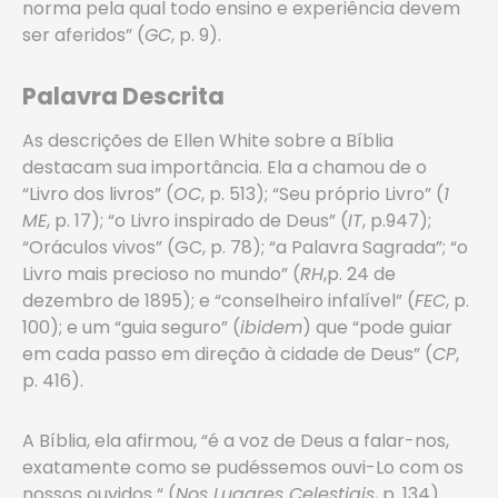
norma pela qual todo ensino e experiência devem
ser aferidos” (
GC
, p. 9).
Palavra Descrita
As descrições de Ellen White sobre a Bíblia
destacam sua importância. Ela a chamou de o
“Livro dos livros” (
OC
, p. 513); “Seu próprio Livro” (
1
ME
, p. 17); “o Livro inspirado de Deus” (
IT
, p.947);
“Oráculos vivos” (GC, p. 78); “a Palavra Sagrada”; “o
Livro mais precioso no mundo” (
RH
,p. 24 de
dezembro de 1895); e “conselheiro infalível” (
FEC
, p.
100); e um “guia seguro” (
ibidem
) que “pode guiar
em cada passo em direção à cidade de Deus” (
CP
,
p. 416).
A Bíblia, ela afirmou, “é a voz de Deus a falar-nos,
exatamente como se pudéssemos ouvi-Lo com os
nossos ouvidos “ (
Nos Lugares Celestiais
, p. 134).