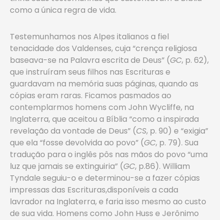
como a única regra de vida.
Testemunhamos nos Alpes italianos a fiel
tenacidade dos Valdenses, cuja “crença religiosa
baseava-se na Palavra escrita de Deus” (
GC
, p. 62),
que instruíram seus filhos nas Escrituras e
guardavam na memória suas páginas, quando as
cópias eram raras. Ficamos pasmados ao
contemplarmos homens com John Wycliffe, na
Inglaterra, que aceitou a Bíblia “como a inspirada
revelação da vontade de Deus” (
CS
, p. 90) e “exigia”
que ela “fosse devolvida ao povo” (
GC
, p. 79). Sua
tradução para o inglês pôs nas mãos do povo “uma
luz que jamais se extinguiria” (
GC
, p.86). William
Tyndale seguiu-o e determinou-se a fazer cópias
impressas das Escrituras,disponíveis a cada
lavrador na Inglaterra, e faria isso mesmo ao custo
de sua vida. Homens como John Huss e Jerônimo