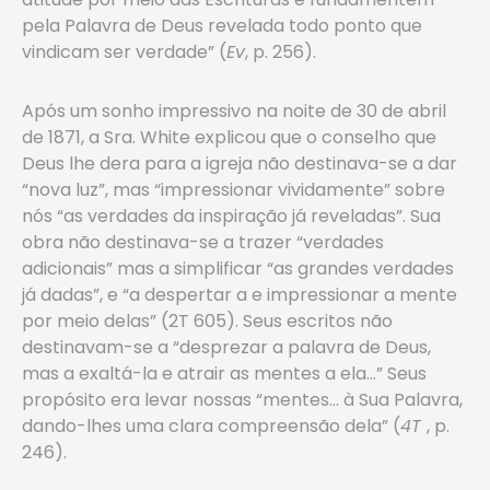
pela Palavra de Deus revelada todo ponto que
vindicam ser verdade” (
Ev
, p. 256).
Após um sonho impressivo na noite de 30 de abril
de 1871, a Sra. White explicou que o conselho que
Deus lhe dera para a igreja não destinava-se a dar
“nova luz”, mas “impressionar vividamente” sobre
nós “as verdades da inspiração já reveladas”. Sua
obra não destinava-se a trazer “verdades
adicionais” mas a simplificar “as grandes verdades
já dadas”, e “a despertar a e impressionar a mente
por meio delas” (2T 605). Seus escritos não
destinavam-se a “desprezar a palavra de Deus,
mas a exaltá-la e atrair as mentes a ela…” Seus
propósito era levar nossas “mentes… à Sua Palavra,
dando-lhes uma clara compreensão dela” (
4T
, p.
246).