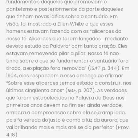
fundamentais daqueles que promoviam o
panteísmo e posteriormente da parte daqueles
que tinham novas idéias sobre o santuário. Em
visão, foi mostrado a Ellen White o que esses
homens estavam fazendo com os “alicerces da
nossa fé. Alicerces que foram lançados… mediante
devoto estudo da Palavra” com tanta oração. Eles
estavam removendo pilar a pilar. Nossa fé não
tinha sobre o que se fundamentar o santuário fora
tirado, a expiação fora removida” (
1SAT
p. 344). Em
1904, elas respondem a essa ameaça ao afirmar
“Sobre esse alicerces temos estado a construir, nos
últimos cinqüenta anos” (
1ME
, p. 207). As verdades
que foram estabelecidas na Palavra de Deus nos
primeiros anos devem no fim ser ainda verdade,
embora a compreensão sobre ela seja ampliada,
pois “a vereda do justo é como a luz da aurora, que
vai brilhando mais e mais até se dia perfeito” (Prov.
4:18).