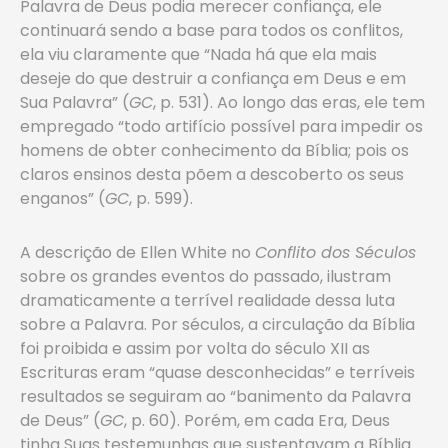
Palavra de Deus podia merecer confiança, ele
continuará sendo a base para todos os conflitos,
ela viu claramente que “Nada há que ela mais
deseje do que destruir a confiança em Deus e em
Sua Palavra” (
GC
, p. 531). Ao longo das eras, ele tem
empregado “todo artifício possível para impedir os
homens de obter conhecimento da Bíblia; pois os
claros ensinos desta põem a descoberto os seus
enganos” (
GC
, p. 599).
A descrição de Ellen White no
Conflito dos Séculos
sobre os grandes eventos do passado, ilustram
dramaticamente a terrível realidade dessa luta
sobre a Palavra. Por séculos, a circulação da Bíblia
foi proibida e assim por volta do século XII as
Escrituras eram “quase desconhecidas” e terríveis
resultados se seguiram ao “banimento da Palavra
de Deus” (
GC
, p. 60). Porém, em cada Era, Deus
tinha Suas testemunhas que sustentavam a Bíblia