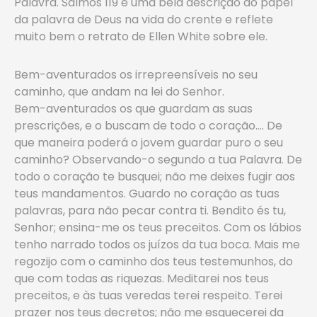
Palavra. Salmos 119 é uma bela descrição do papel
da palavra de Deus na vida do crente e reflete
muito bem o retrato de Ellen White sobre ele.
Bem-aventurados os irrepreensíveis no seu
caminho, que andam na lei do Senhor.
Bem-aventurados os que guardam as suas
prescrições, e o buscam de todo o coração…. De
que maneira poderá o jovem guardar puro o seu
caminho? Observando-o segundo a tua Palavra. De
todo o coração te busquei; não me deixes fugir aos
teus mandamentos. Guardo no coração as tuas
palavras, para não pecar contra ti. Bendito és tu,
Senhor; ensina-me os teus preceitos. Com os lábios
tenho narrado todos os juízos da tua boca. Mais me
regozijo com o caminho dos teus testemunhos, do
que com todas as riquezas. Meditarei nos teus
preceitos, e às tuas veredas terei respeito. Terei
prazer nos teus decretos; não me esquecerei da