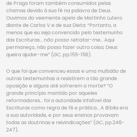
de Praga foram também consumidos pelas
chamas devido à sua fé na palavra de Deus.
Ouvimos do veemente apelo de Martinho Lutero
diante de Carlos V e de sua Dieta: “Portanto, a
menos que eu seja convencido pelo testemunho
das Escrituras…
não posso
retratar-me
… Aqui
permaneço, não posso fazer outra coisa; Deus
queira ajudar-me” (
GC
, pp.155-156).
O que foi que convenceu essas e uma multidão de
outras testemunhas a resistirem a tão grande
oposição e alguns até sofrerem a morte? “O
grande princípio mantido por aqueles
reformadores… foi a autoridade infalível das
Escrituras como regra de fé e prática… A Bíblia era
a sua autoridade, e por seus ensinos provavam
todas as doutrinas e reivindicações” (
GC
, pp.246-
247).