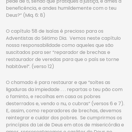
pede de ti, senão que pratiques a justiça, e ames a
beneficência, e andes humildemente com o teu
Deus?” (Miq. 6: 8)
O capítulo 58 de Isaías é precioso para os
Adventistas do Sétimo Dia. Vemos neste capítulo
nossa responsabilidade como aqueles que são
suscitados para ser “reparador de brechas e
restaurador de veredas para que o país se torne
habitável”. (verso 12)
O chamado é para restaurar e que “soltes as
ligaduras da impiedade . . . repartas o teu pão com
o faminto, e recolhas em casa os pobres
desterrados e, vendo o nu, o cubras” (versos 6 e 7).
E, assim, como reparadores de brechas, devemos
reintegrar e cuidar dos pobres. Se cumprirmos os
princípios da Lei de Deus em atos de misericórdia e
amor, representaremos o caráter de Deus no