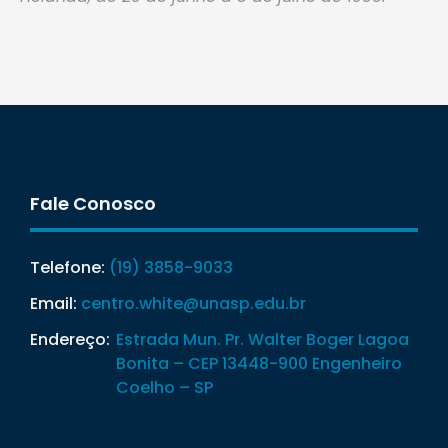
Fale Conosco
Telefone:
(19) 3858-9033
Email:
centro.white@unasp.edu.br
Endereço:
Estrada Mun. Pr. Walter Boger Lagoa
Bonita – CEP 13448-900 Engenheiro
Coelho – SP