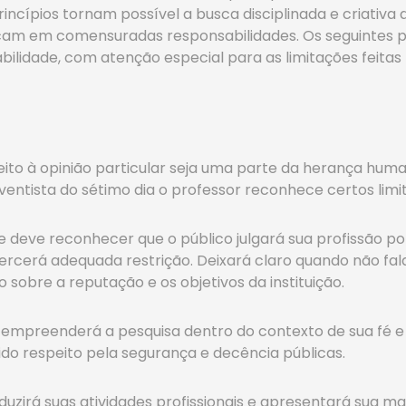
rincípios tornam possível a busca disciplinada e criat
licam em comensuradas responsabilidades. Os seguintes p
lidade, com atenção especial para as limitações feitas n
reito à opinião particular seja uma parte da herança hum
ntista do sétimo dia o professor reconhece certos limit
deve reconhecer que o público julgará sua profissão por
xercerá adequada restrição. Deixará claro quando não fal
 sobre a reputação e os objetivos da instituição.
 empreenderá a pesquisa dentro do contexto de sua fé e da
do respeito pela segurança e decência públicas.
uzirá suas atividades profissionais e apresentará sua ma