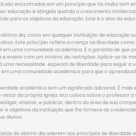
ristã são encontradas em um princípio que há muito tem 
hor educação é atingida quando o crescimento intelectu
ais para os objetivos da educação. Este é o alvo da educ
 sétimo dia, como em qualquer instituição de educação su
 alvos. Este princípio reflete a crença na liberdade com
 em uma comunidade acadêmica. É a garantia de que pro
a e ensino com um mínimo de restrições. Aplica-se às ma
 há uma necessidade especial de liberdade para seguir a
ria em uma comunidade acadêmica para que o aprendizad
 liberdade acadêmica tem um significado adicional. É mais
-estar da própria Igreja. Isto coloca sobre o professor a
vestigar, ensinar, e publicar, dentro da área de sua com
r e objetivos da instituição que lhe fornece as creden
us alunos.
ntistas do sétimo dia aderem aos princípios de liberdad