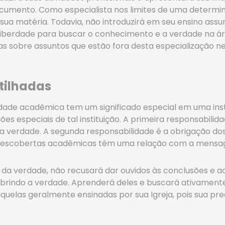
cumento. Como especialista nos limites de uma determinad
 sua matéria. Todavia, não introduzirá em seu ensino as
iberdade para buscar o conhecimento e a verdade na área
as sobre assuntos que estão fora desta especialização n
tilhadas
de acadêmica tem um significado especial em uma institu
s especiais de tal instituição. A primeira responsabilida
r a verdade. A segunda responsabilidade é a obrigação dos
 descobertas acadêmicas têm uma relação com a mensag
 da verdade, não recusará dar ouvidos às conclusões e a
rindo a verdade. Aprenderá deles e buscará ativamente
aquelas geralmente ensinadas por sua Igreja, pois sua 