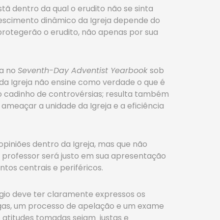
ã dentro da qual o erudito não se sinta
rescimento dinâmico da Igreja depende do
 protegerão o erudito, não apenas por sua
da no
Seventh-Day Adventist Yearbook
sob
 da Igreja não ensine como verdade o que é
o cadinho de controvérsias; resulta também
meaçar a unidade da Igreja e a eficiência
piniões dentro da Igreja, mas que não
 professor será justo em sua apresentação
ntos centrais e periféricos.
gio deve ter claramente expressos os
legas, um processo de apelação e um exame
s atitudes tomadas sejam justas e