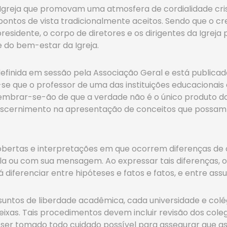
 Igreja que promovam uma atmosfera de cordialidade crist
ontos de vista tradicionalmente aceitos. Sendo que o c
residente, o corpo de diretores e os dirigentes da Igreja
do bem-estar da Igreja.
i definida em sessão pela Associação Geral e está publica
-se que o professor de uma das instituições educacionais
Lembrar-se-ão de que a verdade não é o único produto d
iscernimento na apresentação de conceitos que possam a
bertas e interpretações em que ocorrem diferenças de o
 ou com sua mensagem. Ao expressar tais diferenças, o
á diferenciar entre hipóteses e fatos e fatos, e entre assu
ntos de liberdade acadêmica, cada universidade e colé
ueixas. Tais procedimentos devem incluir revisão dos co
e ser tomado todo cuidado possível para assegurar que a