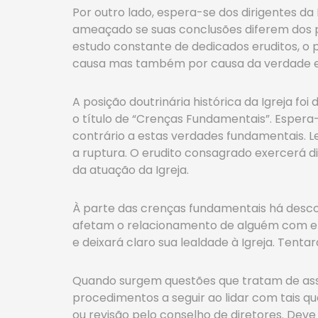
Por outro lado, espera-se dos dirigentes da
ameaçado se suas conclusões diferem dos p
estudo constante de dedicados eruditos, o p
causa mas também por causa da verdade e 
A posição doutrinária histórica da Igreja fo
o título de “Crenças Fundamentais”. Espera
contrário a estas verdades fundamentais. 
a ruptura. O erudito consagrado exercerá d
da atuação da Igreja.
À parte das crenças fundamentais há desco
afetam o relacionamento de alguém com ela
e deixará claro sua lealdade à Igreja. Tentar
Quando surgem questões que tratam de assu
procedimentos a seguir ao lidar com tais q
ou revisão pelo conselho de diretores. Dev