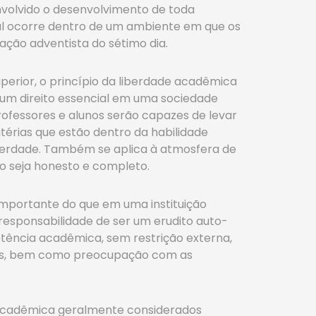
envolvido o desenvolvimento de toda
al ocorre dentro de um ambiente em que os
ação adventista do sétimo dia.
perior, o princípio da liberdade acadêmica
o um direito essencial em uma sociedade
fessores e alunos serão capazes de levar
térias que estão dentro da habilidade
 verdade. Também se aplica à atmosfera de
o seja honesto e completo.
 importante do que em uma instituição
 responsabilidade de ser um erudito auto-
petência acadêmica, sem restrição externa,
ciais, bem como preocupação com as
e acadêmica geralmente considerados