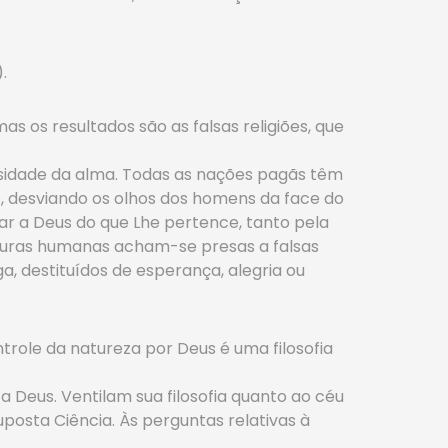
.
s os resultados são as falsas religiões, que
ssidade da alma. Todas as nações pagãs têm
o, desviando os olhos dos homens da face do
r a Deus do que Lhe pertence, tanto pela
aturas humanas acham-se presas a falsas
a, destituídos de esperança, alegria ou
trole da natureza por Deus é uma filosofia
a Deus. Ventilam sua filosofia quanto ao céu
uposta Ciência. Às perguntas relativas à