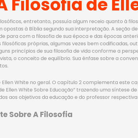
A Filosofia de El
sóficos, entretanto, possuía algum receio quanto à filoso
opostas à Bíblia segundo sua interpretação. A seção dest
itude para com a filosofia de sua época e das épocas ante
ias filosóficas próprias, algumas vezes bem codificadas, 
ns princípios de sua filosofia de vida conforme a perspe
ista, o conceito de equilíbrio. Sua ênfase sobre a conveni
tos.
e Ellen White no geral. O capítulo 2 complementa este cap
ia de Ellen White Sobre Educação” trazendo uma síntese d
dos aos objetivos da educação e do professor respectiv
te Sobre A Filosofia