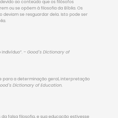
 devido ao conteúdo que os filósofos
m ou se opõem à filosofia da Bíblia. Os
to deviam se resguardar dela. Isto pode ser
ia.
indivíduo”. –
Good`s Dictionary of
e para a determinação geral, interpretação
ood`s Dictionary of Education.
a falsa filosofia, e sua educação estivesse