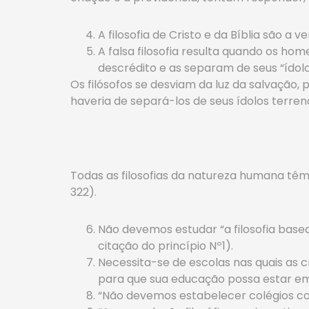
A filosofia de Cristo e da Bíblia são a v
A falsa filosofia resulta quando os 
descrédito e as separam de seus “ídolo
Os filósofos se desviam da luz da salvação
haveria de separá-los de seus ídolos terreno
Todas as filosofias da natureza humana tê
322).
Não devemos estudar “a filosofia base
citação do princípio Nº1).
Necessita-se de escolas nas quais as c
para que sua educação possa estar em h
“Não devemos estabelecer colégios com 