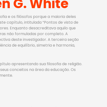
len G. White
fia e os filósofos porque a maioria deles
e capítulo, intitulada “Pontos de vista de
riores. Enquanto desacreditava aquilo que
outras não formuladas por completo. A
ctiva deste investigador. A terceira seção
ência de equilíbrio, simetria e harmonia,
ítulo apresentando sua filosofia de religião.
e seus conceitos na área da educação. Os
amente.