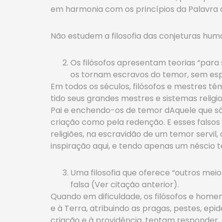
em harmonia com os princípios da Palavra d
Não estudem a filosofia das conjeturas human
Os filósofos apresentam teorias “para 
os tornam escravos do temor, sem esp
Em todos os séculos, filósofos e mestres 
tido seus grandes mestres e sistemas relig
Pai e enchendo-os de temor dAquele que só
criação como pela redenção. E esses falso
religiões, na escravidão de um temor servil,
inspiração aqui, e tendo apenas um néscio 
Uma filosofia que oferece “outros meio
falsa (Ver citação anterior).
Quando em dificuldade, os filósofos e homen
e à Terra, atribuindo as pragas, pestes, ep
criação e à providência, tentam responder, 