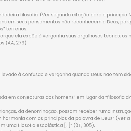
erdadeira filosofia. (Ver segunda citação para o princípio N
homens em seus pensamentos não reconhecem a Deus, por
s” terrenos.
, porque ela expõe à vergonha suas orgulhosas teorias; 
s (AA, 273).
m levado à confusão e vergonha quando Deus não tem si
ada em conjecturas dos homens” em lugar da “filosofia d
rianças, da denominação, possam receber “uma instrução i
armonia com os princípios da palavra de Deus” (Ver a pr
uma filosofia escolástica […]” (8T, 305).