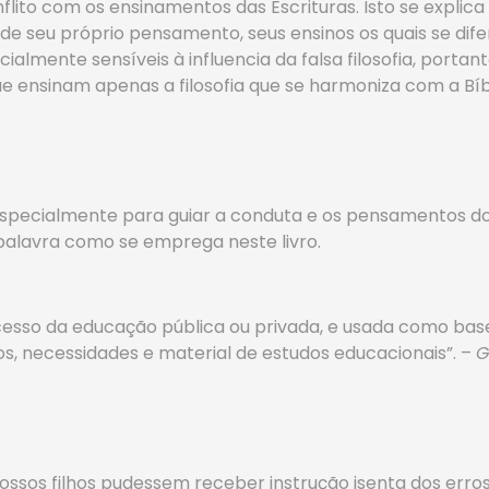
flito com os ensinamentos das Escrituras. Isto se explica
seu próprio pensamento, seus ensinos os quais se difere
almente sensíveis à influencia da falsa filosofia, portan
e ensinam apenas a filosofia que se harmoniza com a Bíbl
especialmente para guiar a conduta e os pensamentos do 
 palavra como se emprega neste livro.
ocesso da educação pública ou privada, e usada como bas
dos, necessidades e material de estudos educacionais”. –
G
ssos filhos pudessem receber instrução isenta dos erros d