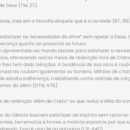
e Deus (TM, 27).
as, mas sim a filosofia dAquele que é a verdade (8T, 319)
satisfazer as necessidades da alma” sem apelar a Deus, ma
erança quanto ao presente ou futuro.
têm apresentado ao mundo teorias para satisfazer a nece
iosos, oferecendo outros meios de redenção fora de Crist
 lhes tem dado bênçãos. A tendência de sua obra é rouba
s mestres roubam igualmente os homens. Milhões de cri
 de estulta indiferença, trabalhando como animais de carg
temor do além (DTN, 478).
s de redenção além de Cristo” ou que reduz a idéia do con
s da Ciência buscam satisfazer ao espírito sem recorrer 
idemias, terremotos e fomes a motivos expostos por sua s
dizendo: Essa é uma lei da natureza (CP, 440).