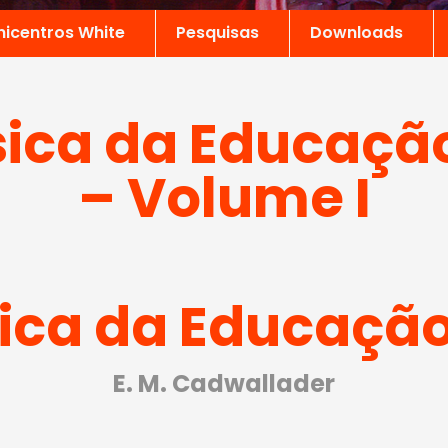
nicentros White
Pesquisas
Downloads
ásica da Educaçã
– Volume I
sica da Educaçã
E. M. Cadwallader