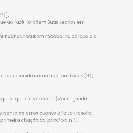
º 1).
que ao fazê-lo põem Suas teorias em
os mundanos recusam recebê-la, porque ela
do reconhecido como tudo em todos (8T,
Aquele que é a verdade” (Ver segunda
senta de erros quanto à falsa filosofia,
imeira citação do princípio n. 1).