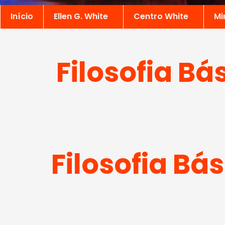
Início
Ellen G. White
Centro White
Mi
Filosofia B
Filosofia Bá