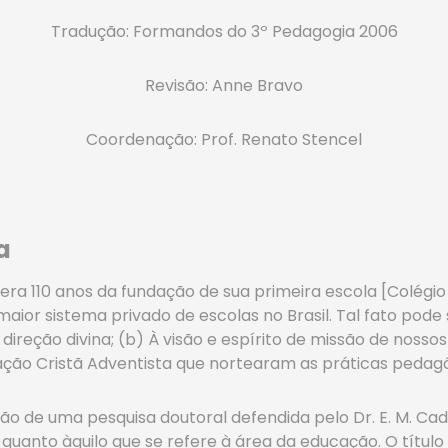
Tradução: Formandos do 3º Pedagogia 2006
Revisão: Anne Bravo
Coordenação: Prof. Renato Stencel
a
a 110 anos da fundação de sua primeira escola [Colégio 
ior sistema privado de escolas no Brasil. Tal fato pode s
ireção divina; (b) À visão e espírito de missão de nosso
cação Cristã Adventista que nortearam as práticas pedagó
o de uma pesquisa doutoral defendida pelo Dr. E. M. Ca
 quanto àquilo que se refere à área da educação. O título