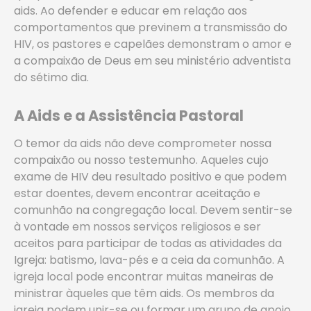
aids. Ao defender e educar em relação aos
comportamentos que previnem a transmissão do
HIV, os pastores e capelães demonstram o amor e
a compaixão de Deus em seu ministério adventista
do sétimo dia.
A Aids e a Assistência Pastoral
O temor da aids não deve comprometer nossa
compaixão ou nosso testemunho. Aqueles cujo
exame de HIV deu resultado positivo e que podem
estar doentes, devem encontrar aceitação e
comunhão na congregação local. Devem sentir-se
à vontade em nossos serviços religiosos e ser
aceitos para participar de todas as atividades da
Igreja: batismo, lava-pés e a ceia da comunhão. A
igreja local pode encontrar muitas maneiras de
ministrar àqueles que têm aids. Os membros da
igreja podem unir-se ou formar um grupo de apoio